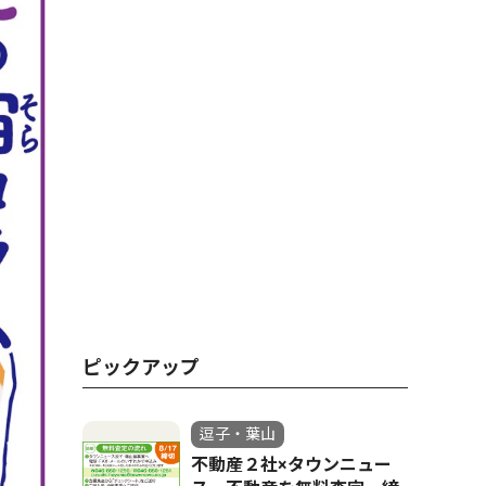
ピックアップ
逗子・葉山
不動産２社×タウンニュー