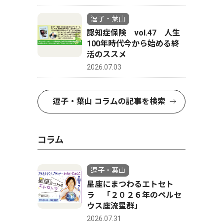
逗子・葉山
認知症保険 vol.47 人生
100年時代今から始める終
活のススメ
2026.07.03
逗子・葉山 コラムの記事を検索
コラム
逗子・葉山
星座にまつわるエトセト
ラ 「２０２６年のペルセ
ウス座流星群」
2026.07.31