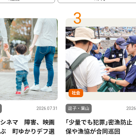
3
社会
2026.07.31
逗子・葉山
2026
シネマ 障害、映画
｢少量でも犯罪｣密漁防止
ぶ 町ゆかりデフ選
保や漁協が合同巡回