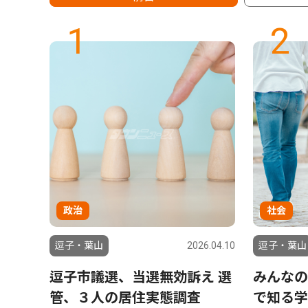
1
2
政治
社会
6.07.31
逗子・葉山
2026.04.10
逗子・葉山
レッキ
逗子市議選、当選無効訴え 選
みんなの
管、３人の居住実態調査
で知る学