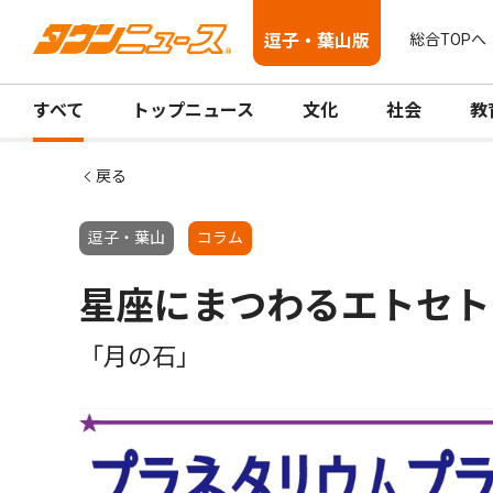
逗子・葉山版
総合TOPへ
すべて
トップニュース
文化
社会
教
戻る
逗子・葉山
コラム
星座にまつわるエトセト
「月の石」