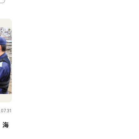
4
5
コラム
人物風土
.07.31
逗子・葉山
2026.07.31
逗子・葉山
 海
星座にまつわるエトセトラ
ALS患
「２０２６年のペルセウス座
る(一財)