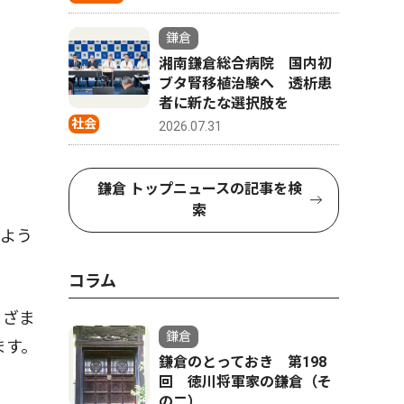
鎌倉
湘南鎌倉総合病院 国内初
ブタ腎移植治験へ 透析患
者に新たな選択肢を
社会
2026.07.31
鎌倉 トップニュースの記事を検
索
よう
コラム
まざま
鎌倉
ます。
鎌倉のとっておき 第198
回 徳川将軍家の鎌倉（そ
の二）