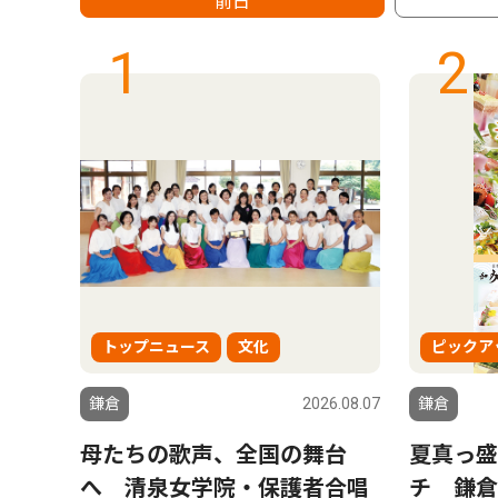
前日
1
2
トップニュース
文化
ピックア
6.08.07
鎌倉
2026.08.07
鎌倉
 小
母たちの歌声、全国の舞台
夏真っ盛
イス
へ 清泉女学院・保護者合唱
チ 鎌倉