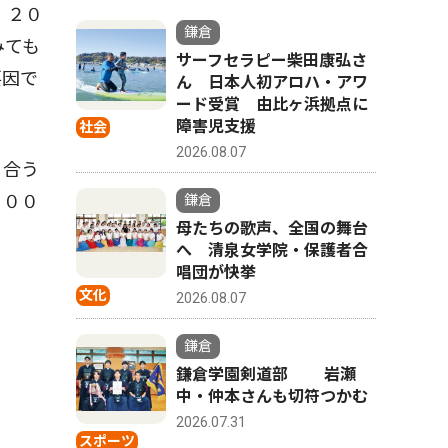
。２０
鎌倉
みても
サーフセラピー柴田康弘さ
要因で
ん 日本人初アロハ・アワ
ード受賞 由比ヶ浜拠点に
障害児支援
社会
2026.08.07
り合う
３００
鎌倉
母たちの歌声、全国の舞台
へ 清泉女学院・保護者合
唱団が快挙
文化
2026.08.07
鎌倉
鎌倉学園剣道部 岩瀬
中・仲本さんも切符つかむ
2026.07.31
スポーツ