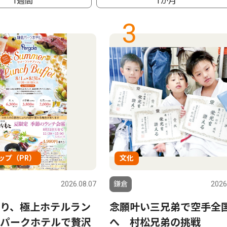
1週間
1か月
3
ップ（PR）
文化
2026.08.07
鎌倉
2026
り、極上ホテルラン
念願叶い三兄弟で空手全
パークホテルで贅沢
へ 村松兄弟の挑戦