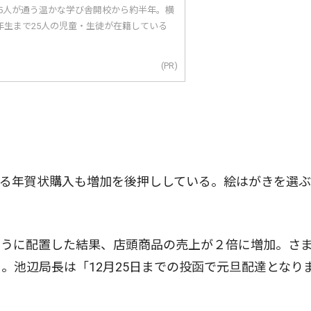
25人が通う温かな学び舎開校から約半年。横
年生まで25人の児童・生徒が在籍している
(PR)
る年賀状購入も増加を後押ししている。絵はがきを選ぶ
うに配置した結果、店頭商品の売上が２倍に増加。さ
。池辺局長は「12月25日までの投函で元旦配達となり