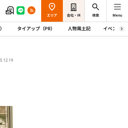
エリア
会社・IR
検索
Menu
R）
タイアップ（PR）
人物風土記
イベント
.12.19