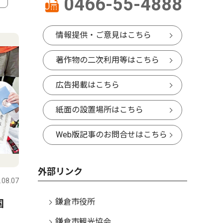
0466-55-4888
4
5
情報提供・ご意見はこちら
著作物の二次利用等はこちら
広告掲載はこちら
紙面の設置場所はこちら
Web版記事のお問合せはこちら
文化
文化
外部リンク
.08.07
鎌倉
2026.08.07
鎌倉
鎌倉市役所
国
休日は鎌倉で音楽を ８月11
「逃げ上
日と22日にコンサート
井優征さ
鎌倉市観光協会