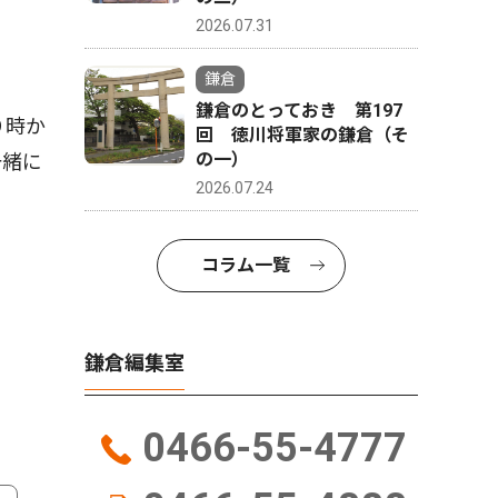
2026.07.31
鎌倉
鎌倉のとっておき 第197
９時か
回 徳川将軍家の鎌倉（そ
の一）
一緒に
2026.07.24
コラム一覧
鎌倉編集室
0466-55-4777