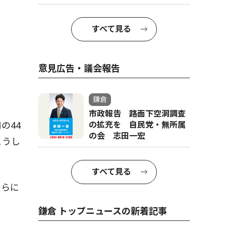
一緒に写真撮影で
すべて見る
意見広告・議会報告
鎌倉
市政報告 路面下空洞調査
の拡充を 自民党・無所属
の44
の会 志田一宏
こうし
すべて見る
さらに
鎌倉 トップニュースの新着記事