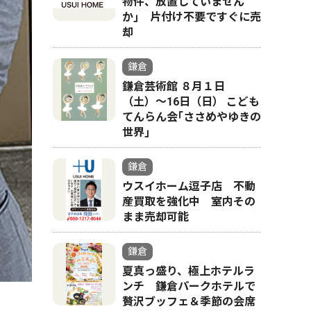
物件、放置していません
か｣ 片付け不要ですぐに売
却
鎌倉
鎌倉芸術館 ８月１日
（土）〜16日（日） こども
てんらん会｢ささめやゆきの
世界｣
鎌倉
ウスイホーム逗子店 不動
産買取を強化中 室内その
まま売却可能
鎌倉
夏真っ盛り、極上ホテルラ
ンチ 鎌倉パークホテルで
贅沢ブッフェ＆季節の会席