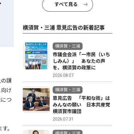
すべて見る
横須賀・三浦 意見広告の新着記事
横須賀・三浦
市議会会派「一市民（いち
しみん）」 あなたの声
を、横須賀の政策に
2026.08.07
上の課
に向け
横須賀・三浦
意見広告 「平和な街」は
承につ
みんなの願い 日本共産党
横須賀市議団
2026.07.31
ます。
横須賀・三浦