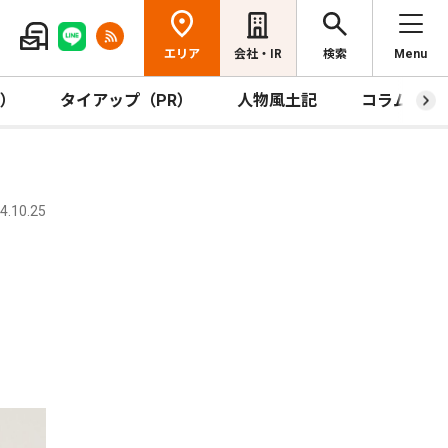
エリア
会社・IR
検索
Menu
R）
タイアップ（PR）
人物風土記
コラム
.10.25