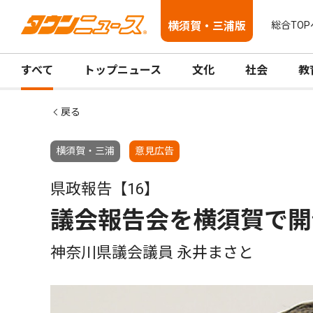
横須賀・三浦版
総合TOP
すべて
トップニュース
文化
社会
教
戻る
横須賀・三浦
意見広告
県政報告【16】
議会報告会を横須賀で開
神奈川県議会議員 永井まさと