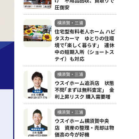
け 不用品回収、買取りで
圧倒安
横須賀・三浦
住宅型有料老人ホーム ハビ
タスカーマ ゆとりの住環
境で｢楽しく暮らす｣ 連休
中の短期入所（ショートス
テイ）も対応
横須賀・三浦
ウスイホーム追浜店 状態
不問｢まずは無料査定｣ 金
利上昇リスク 購入需要増
横須賀・三浦
ウスイホーム横須賀中央
店 資産の整理・売却は物
価高の今が好機