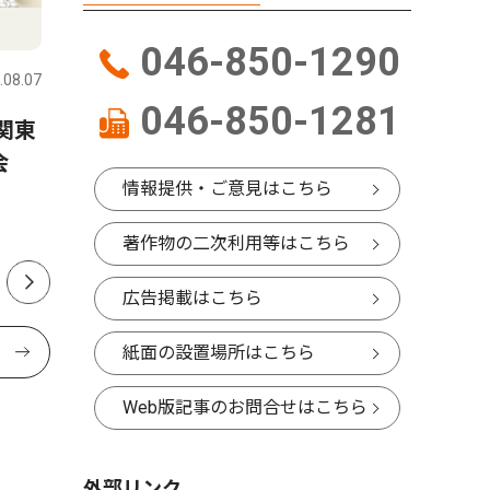
文化
社会
046-850-1290
.08.07
横須賀・三浦
2026.08.07
横須賀・三
046-850-1281
関東
ビーチに響く魂の叫び 三崎
横須賀市
会
海岸でゴスペルライブ
「命の大
情報提供・ご意見はこちら
ぶ 小学
著作物の二次利用等はこちら
広告掲載はこちら
紙面の設置場所はこちら
Web版記事のお問合せはこちら
外部リンク