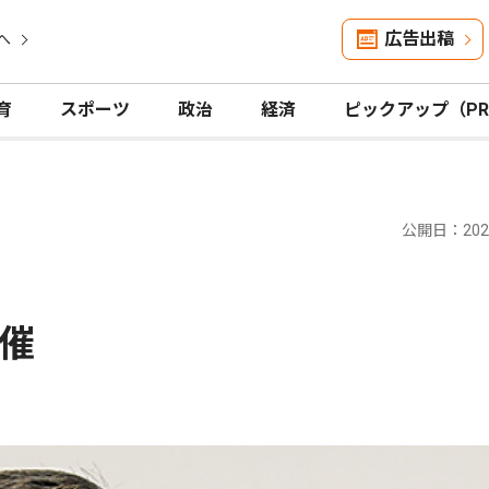
広告出稿
へ
育
スポーツ
政治
経済
ピックアップ（P
公開日：2024
催