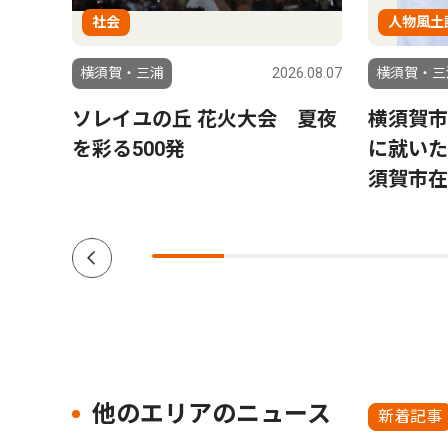
社会
人物風土
6.08.07
横須賀・三浦
2026.08.07
横須賀・三
う）
ソレイユの丘 花火大会 夏夜
横須賀市
銀幕
を彩る500発
に就いた
三浦
須賀市在
ク
他のエリアのニュース
新着記事