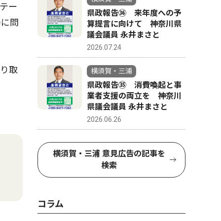
テー
県政報告㊱ 来年度への予
局に問
算提言に向けて 神奈川県
議会議員 永井まさと
2026.07.24
り取
横須賀・三浦
県政報告㉟ 消費喚起と事
業者支援の両立を 神奈川
県議会議員 永井まさと
2026.06.26
横須賀・三浦 意見広告の記事を
検索
コラム