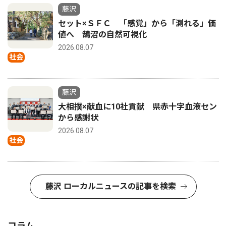
藤沢
セット×ＳＦＣ 「感覚」から「測れる」価
値へ 鵠沼の自然可視化
2026.08.07
社会
藤沢
大相撲×献血に10社貢献 県赤十字血液セン
から感謝状
2026.08.07
社会
藤沢 ローカルニュースの記事を検索
コラム