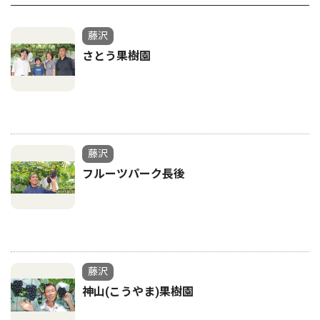
藤沢
さとう果樹園
藤沢
フルーツパーク長後
藤沢
神山(こうやま)果樹園