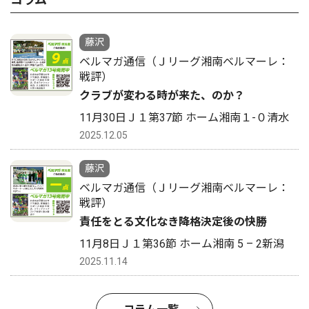
藤沢
ベルマガ通信（Ｊリーグ湘南ベルマーレ：
戦評）
クラブが変わる時が来た、のか？
11月30日Ｊ１第37節 ホーム湘南１-０清水
2025.12.05
藤沢
ベルマガ通信（Ｊリーグ湘南ベルマーレ：
戦評）
責任をとる文化なき降格決定後の快勝
11月8日Ｊ１第36節 ホーム湘南 5 – 2新潟
2025.11.14