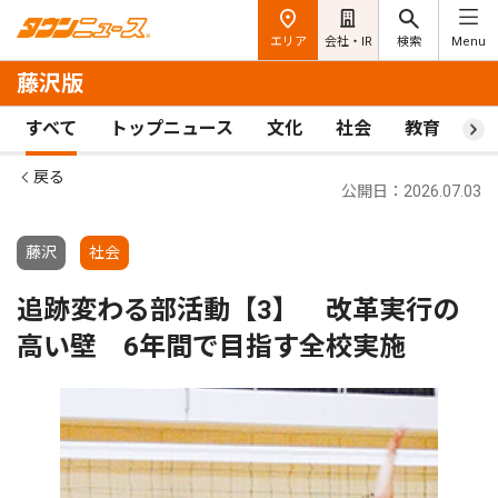
エリア
会社・IR
検索
Menu
藤沢版
すべて
トップニュース
文化
社会
教育
ス
戻る
公開日：2026.07.03
藤沢
社会
追跡変わる部活動【3】 改革実行の
高い壁 6年間で目指す全校実施