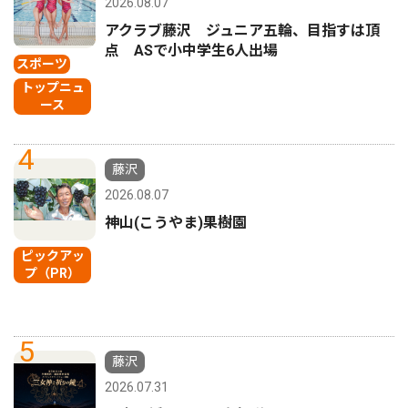
2026.08.07
アクラブ藤沢 ジュニア五輪、目指すは頂
点 ASで小中学生6人出場
スポーツ
トップニュ
ース
4
藤沢
2026.08.07
神山(こうやま)果樹園
ピックアッ
プ（PR）
5
藤沢
2026.07.31