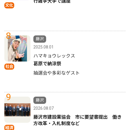
行雑学大学で講座
文化
8
藤沢
2025.08.01
ハマキョウレックス
葛原で納涼祭
社会
抽選会や多彩なゲスト
9
藤沢
2026.08.07
藤沢市建設業協会 市に要望書提出 働き
方改革・入札制度など
経済