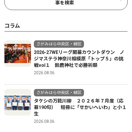
事を検索
コラム
さがみはら中央区・緑区
2026-27WEリーグ開幕カウントダウン ノ
ジマステラ神奈川相模原「トップ５」の挑
戦vol１ 鈴鹿神社で必勝祈願
2026.08.06
さがみはら中央区・緑区
タケシの万能川柳 ２０２６年７月度（応
募190句） 短冊に「せかいへいわ」と小１
生
2026.08.06