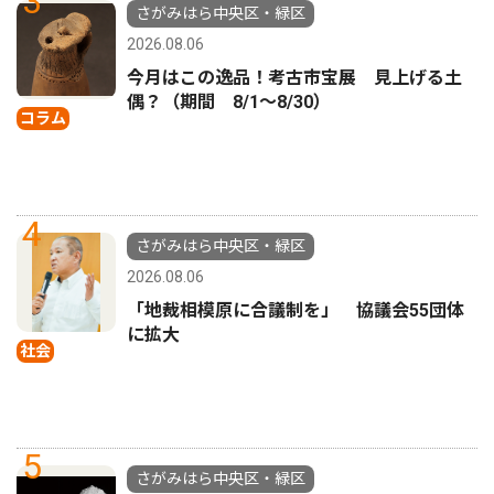
3
さがみはら中央区・緑区
2026.08.06
今月はこの逸品！考古市宝展 見上げる土
偶？（期間 8/1〜8/30）
コラム
4
さがみはら中央区・緑区
2026.08.06
「地裁相模原に合議制を」 協議会55団体
に拡大
社会
5
さがみはら中央区・緑区