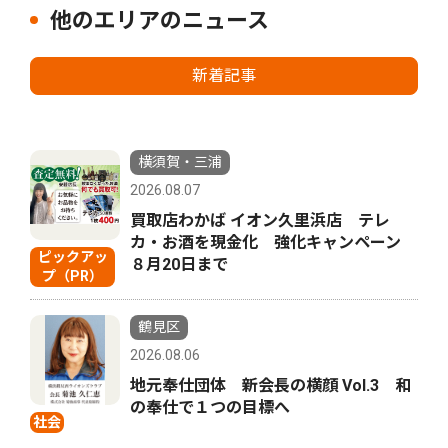
他のエリアのニュース
新着記事
横須賀・三浦
2026.08.07
買取店わかば イオン久里浜店 テレ
カ・お酒を現金化 強化キャンペーン
ピックアッ
８月20日まで
プ（PR）
鶴見区
2026.08.06
地元奉仕団体 新会長の横顔 Vol.3 和
の奉仕で１つの目標へ
社会