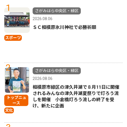
1
さがみはら中央区・緑区
2026.08.06
ＳＣ相模原氷川神社で必勝祈願
スポーツ
2
さがみはら中央区・緑区
2026.08.06
相模原市緑区の津久井湖で８月11日に開催
されるみんなの津久井湖夏祭りで灯ろう流
トップニュ
しを開催 小倉橋灯ろう流しの終了を受
ース
け、新たに企画
文化