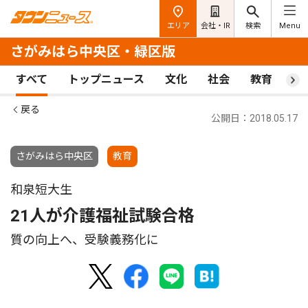
エリア
会社・IR
検索
Menu
さがみはら中央区・緑区版
すべて
トップニュース
文化
社会
教育
ス
戻る
公開日：2018.05.17
さがみはら中央区
教育
和泉短大生
21人が介護福祉試験合格
質の向上へ、受験義務化に