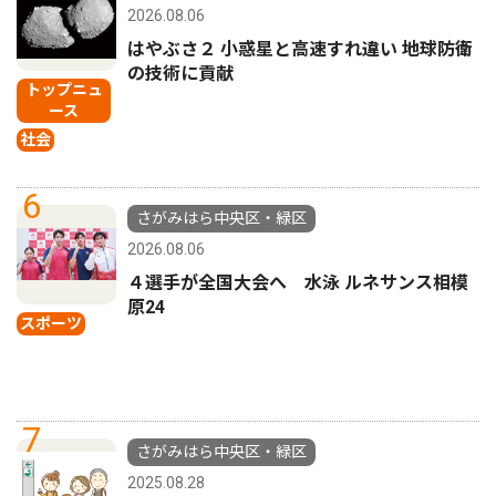
2026.08.06
はやぶさ２ 小惑星と高速すれ違い 地球防衛
の技術に貢献
トップニュ
ース
社会
6
さがみはら中央区・緑区
2026.08.06
４選手が全国大会へ 水泳 ルネサンス相模
原24
スポーツ
7
さがみはら中央区・緑区
2025.08.28