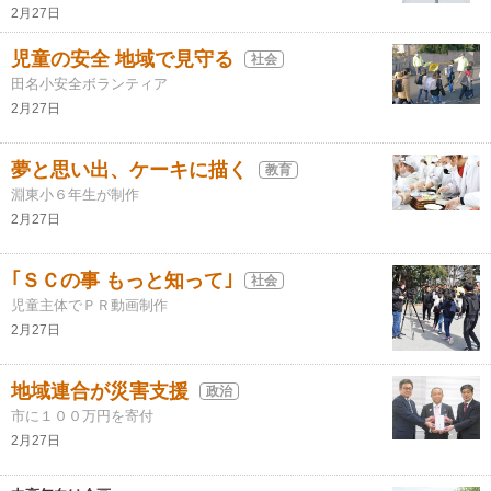
2月27日
児童の安全 地域で見守る
社会
田名小安全ボランティア
2月27日
夢と思い出、ケーキに描く
教育
淵東小６年生が制作
2月27日
｢ＳＣの事 もっと知って｣
社会
児童主体でＰＲ動画制作
2月27日
地域連合が災害支援
政治
市に１００万円を寄付
2月27日