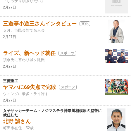
「しっかり頑張りたい」
2月27日
三遊亭小遊三さんインタビュー
文化
５月、市民会館で名人会
2月27日
ライズ、新ヘッド就任
スポーツ
須永氏に替わり城ヶ滝氏
2月27日
三菱重工
ヤマハに69失点で完敗
スポーツ
ウィングに最多トライ許す
2月27日
女子サッカーチーム・ノジマステラ神奈川相模原の監督に
就任した
北野 誠さん
町田市在住 52歳