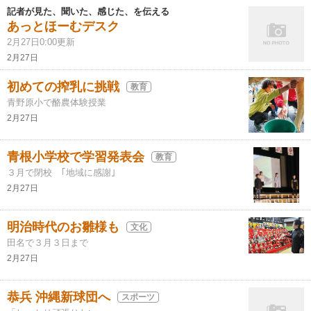
記者が見た、聞いた、感じた、を伝える
あっとほーむデスク
2月27日0:00更新
2月27日
初めての搾乳に挑戦
教育
青野原小で酪農体験授業
2月27日
青根小学校で学習発表会
教育
３月で閉校 ｢地域に感謝｣
2月27日
明治時代のお雛様も
文化
田名で３月３日まで
2月27日
恭兵 沖縄新球団へ
スポーツ