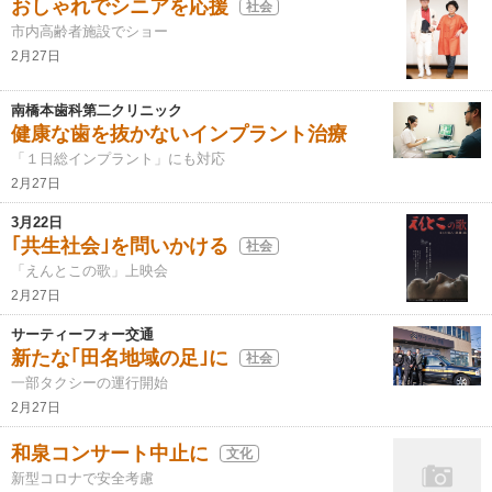
おしゃれでシニアを応援
社会
市内高齢者施設でショー
2月27日
南橋本歯科第二クリニック
健康な歯を抜かないインプラント治療
「１日総インプラント」にも対応
2月27日
3月22日
｢共生社会｣を問いかける
社会
「えんとこの歌」上映会
2月27日
サーティーフォー交通
新たな｢田名地域の足｣に
社会
一部タクシーの運行開始
2月27日
和泉コンサート中止に
文化
新型コロナで安全考慮