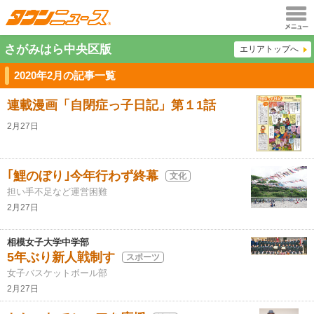
メニュ
さがみはら中央区版
エリアトップへ
ー
2020年2月の記事一覧
連載漫画「自閉症っ子日記」第１1話
2月27日
｢鯉のぼり｣今年行わず終幕
文化
担い手不足など運営困難
2月27日
相模女子大学中学部
5年ぶり新人戦制す
スポーツ
女子バスケットボール部
2月27日