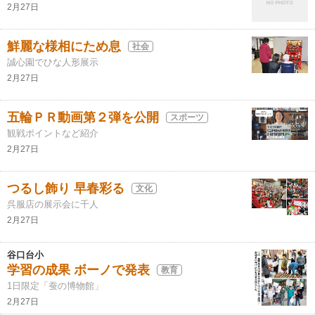
2月27日
鮮麗な様相にため息
社会
誠心園でひな人形展示
2月27日
五輪ＰＲ動画第２弾を公開
スポーツ
観戦ポイントなど紹介
2月27日
つるし飾り 早春彩る
文化
呉服店の展示会に千人
2月27日
谷口台小
学習の成果 ボーノで発表
教育
1日限定「蚕の博物館」
2月27日