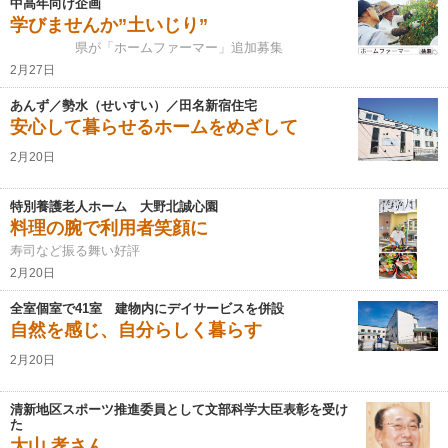
中高年向け企画
学びませんか”土いじり”
県が「ホームファーマー」追加募集
2月27日
あんず／勢水（せいすい）／田名新宿住宅
安心して暮らせるホームをめざして
2月20日
特別養護老人ホーム 大野北誠心園
料理の腕で利用者笑顔に
寿司など振る舞い好評
2月20日
全室個室で41室 建物内にデイサービスを併設
自然を感じ、自分らしく暮らす
2月20日
清新地区スポーツ推進委員として文部科学大臣表彰を受け
た
大山 孝さん