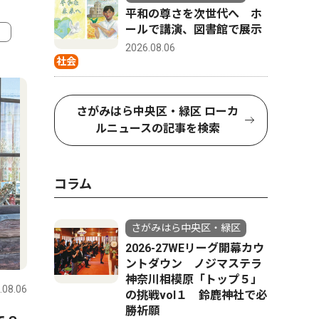
平和の尊さを次世代へ ホ
ールで講演、図書館で展示
2026.08.06
社会
4
5
さがみはら中央区・緑区 ローカ
ルニュースの記事を検索
コラム
さがみはら中央区・緑区
2026-27WEリーグ開幕カウ
コラム
社会
ントダウン ノジマステラ
神奈川相模原「トップ５」
.08.06
さがみはら中央区・緑区
2026.08.06
さがみはら
の挑戦vol１ 鈴鹿神社で必
勝祈願