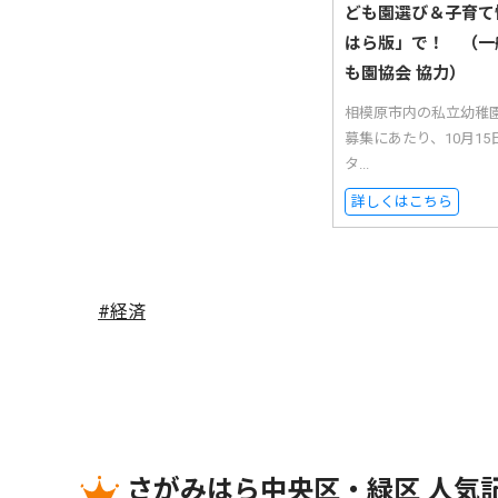
ども園選び＆子育て
はら版」で！ （一
も園協会 協力）
相模原市内の私立幼稚
募集にあたり、10月1
タ...
詳しくはこちら
#経済
さがみはら中央区・緑区 人気