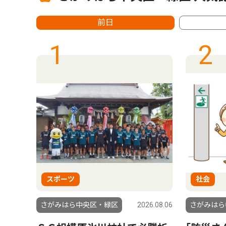
前日
1
2
スポーツ
社会
6.08.01
さがみはら中央区・緑区
2026.08.06
さがみはら