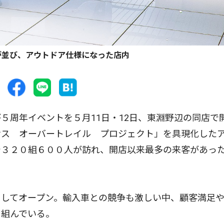
が並び、アウトドア仕様になった店内
周年イベントを５月11日・12日、東淵野辺の同店で
サス オーバートレイル プロジェクト」を具現化した
で３２０組６００人が訪れ、開店以来最多の来客があっ
してオープン。輸入車との競争も激しい中、顧客満足
り組んでいる。