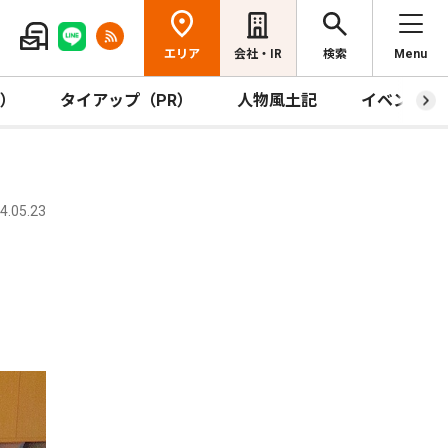
エリア
会社・IR
検索
Menu
R）
タイアップ（PR）
人物風土記
イベント
.05.23