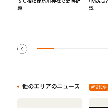
もら
ＳＣ相模原氷川神社で必勝祈
｢防災さ
援団体
願
認
ーダー
南区在
他のエリアのニュース
新着記事