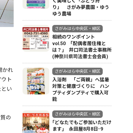
く美味しく「ぶどう狩
り」 さがみ夢農園・ゆう
ゆう農場
さがみはら中央区・緑区
相続のワンポイント
vol.50 ｢配偶者居住権と
は？｣ 井口司法書士事務所
(神奈川県司法書士会会員)
開かれ
さがみはら中央区・緑区
アウト
入浴剤 「ご両親」へ猛暑
対策と健康づくりに ハン
たとい
プティダンプティで購入可
能
さがみはら中央区・緑区
や質の
｢どなたでもご参加いただけ
ます｣ 永田屋8月8日･9