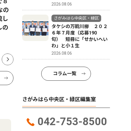
で８
今月はこの逸品！考古市宝
「地裁相
2026.08.06
なの
展 見上げる土偶？（期間
協議会5
流し
8/1〜8/30）
さがみはら中央区・緑区
タケシの万能川柳 ２０２
しの
６年７月度（応募190
句） 短冊に「せかいへい
わ」と小１生
2026.08.06
コラム一覧
さがみはら中央区・緑区編集室
042-753-8500