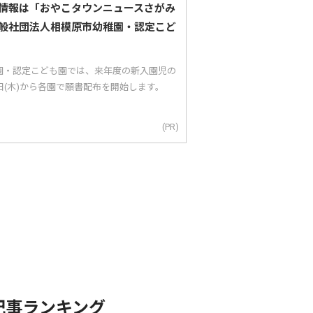
情報は「おやこタウンニュースさがみ
般社団法人相模原市幼稚園・認定こど
園・認定こども園では、来年度の新入園児の
5日(木)から各園で願書配布を開始します。
(PR)
記事ランキング