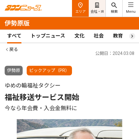
エリア
会社・IR
検索
Menu
伊勢原版
すべて
トップニュース
文化
社会
教育
ス
戻る
公開日：2024.03.08
伊勢原
ピックアップ（PR）
ゆめの輪福祉タクシー
福祉移送サービス開始
今なら年会費・入会金無料に