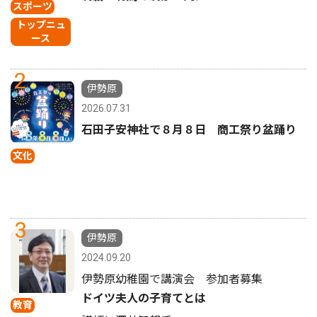
スポーツ
トップニュ
ース
2
伊勢原
2026.07.31
石田子安神社で８月８日 商工祭り盆踊り
文化
3
伊勢原
2024.09.20
伊勢原幼稚園で講演会 参加者募集
ドイツ夫人の子育てとは
教育