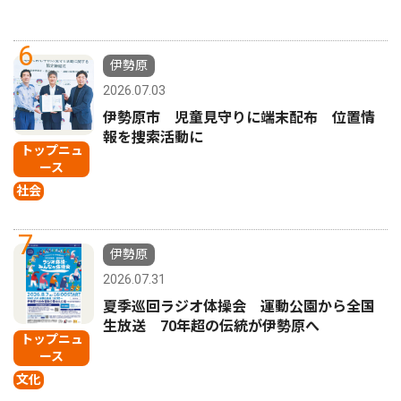
6
伊勢原
2026.07.03
伊勢原市 児童見守りに端末配布 位置情
報を捜索活動に
トップニュ
ース
社会
7
伊勢原
2026.07.31
夏季巡回ラジオ体操会 運動公園から全国
生放送 70年超の伝統が伊勢原へ
トップニュ
ース
文化