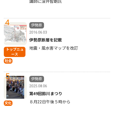
講師に深井智朗氏
4
伊勢原
2016.06.03
伊勢原断層を記載
地震・風水害マップを改訂
トップニュ
ース
社会
5
伊勢原
2025.08.06
第49回鈴川まつり
８月22日午後５時から
文化