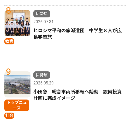
8
伊勢原
2026.07.31
ヒロシマ平和の旅派遣団 中学生８人が広
島学習旅
教育
9
伊勢原
2026.05.29
小田急 総合車両所移転へ始動 設備投資
計画に完成イメージ
トップニュ
ース
社会