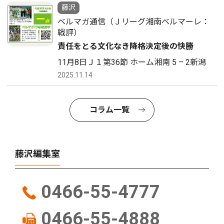
藤沢
ベルマガ通信（Ｊリーグ湘南ベルマーレ：
戦評）
責任をとる文化なき降格決定後の快勝
11月8日Ｊ１第36節 ホーム湘南 5 – 2新潟
2025.11.14
コラム一覧
藤沢編集室
0466-55-4777
0466-55-4888