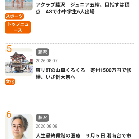
アクラブ藤沢 ジュニア五輪、目指すは頂
点 ASで小中学生6人出場
スポーツ
トップニュ
ース
5
藤沢
2026.08.07
東リ町の山車くるくる 寄付1500万円で修
繕、いざ例大祭へ
文化
6
藤沢
2026.08.08
人生最終段階の医療 ９月５日 湘南台で市