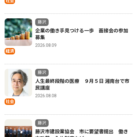
社会
藤沢
企業の働き手見つける一歩 面接会の参加
募集
2026.08.09
経済
藤沢
人生最終段階の医療 ９月５日 湘南台で市
民講座
2026.08.08
社会
藤沢
藤沢市建設業協会 市に要望書提出 働き