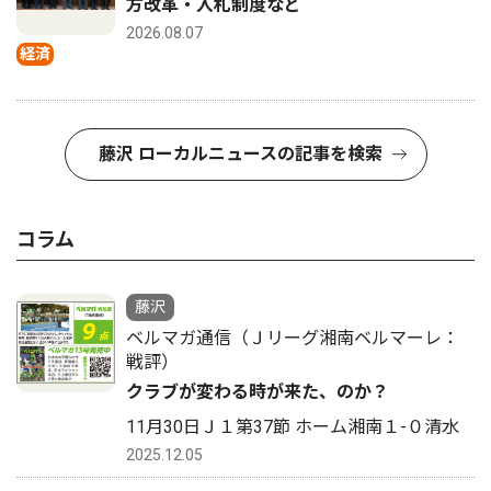
方改革・入札制度など
2026.08.07
経済
藤沢 ローカルニュースの記事を検索
コラム
藤沢
ベルマガ通信（Ｊリーグ湘南ベルマーレ：
戦評）
クラブが変わる時が来た、のか？
11月30日Ｊ１第37節 ホーム湘南１-０清水
2025.12.05