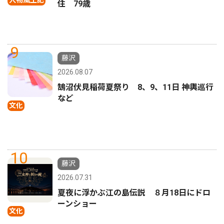
住 79歳
9
藤沢
2026.08.07
鵠沼伏見稲荷夏祭り 8、9、11日 神輿巡行
など
文化
10
藤沢
2026.07.31
夏夜に浮かぶ江の島伝説 ８月18日にドロ
ーンショー
文化