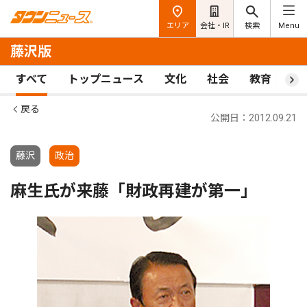
エリア
会社・IR
検索
Menu
藤沢版
すべて
トップニュース
文化
社会
教育
ス
戻る
公開日：2012.09.21
藤沢
政治
麻生氏が来藤「財政再建が第一」