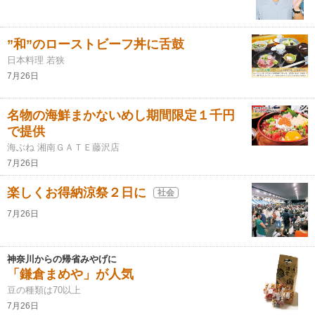
”和”のローストビーフ丼に舌鼓
日本料理 若狭
7月26日
名物の海鮮まかないめし期間限定１千円
で提供
海ぶね 湘南ＧＡＴＥ藤沢店
7月26日
楽しくお得納涼祭２日に
社会
7月26日
神奈川からの帰省みやげに
「鎌倉まめや」が人気
豆の種類は70以上
7月26日