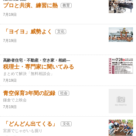
プロと共演、練習に熱
教育
7月19日
「ヨイヨ」威勢よく
文化
7月19日
高齢者住宅・不動産・空き家・相続―
税理士・専門家に聞いてみる
まとめて解決「無料相談会」
7月19日
青空保育3年間の記録
社会
鎌倉で上映会
7月19日
「どんどん出てくる」
文化
宮原でじゃがいも掘り