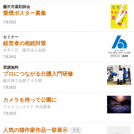
藤沢市薬剤師会
禁煙ポスター募集
7月26日
セミナー
経営者の相続対策
８月７日 藤沢法人会館
7月26日
受講無料
プロにつながる介護入門研修
藤沢商工会館で４日間
7月26日
カメラを持って公園に
フォトコンテスト 作品募集
7月26日
人気の猫作家作品一挙展示
文化