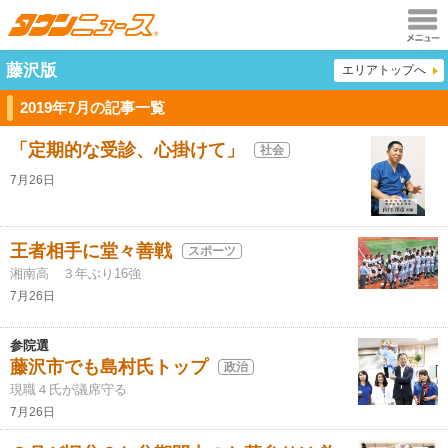
メニュ
藤沢版
エリアトップへ
ー
2019年7月の記事一覧
「定期的な受診、心掛けて」
社会
7月26日
王者相手に堂々善戦
スポーツ
湘南高 ３年ぶり16強
7月26日
参院選
藤沢市でも島村氏トップ
政治
現職４氏が議席守る
7月26日