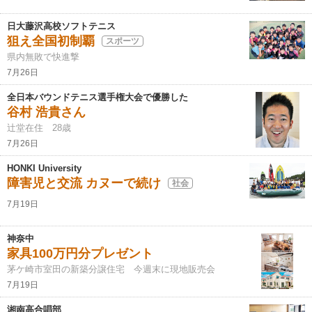
日大藤沢高校ソフトテニス
狙え全国初制覇
スポーツ
県内無敗で快進撃
7月26日
全日本バウンドテニス選手権大会で優勝した
谷村 浩貴さん
辻堂在住 28歳
7月26日
HONKI University
障害児と交流 カヌーで続け
社会
7月19日
神奈中
家具100万円分プレゼント
茅ケ崎市室田の新築分譲住宅 今週末に現地販売会
7月19日
湘南高合唱部