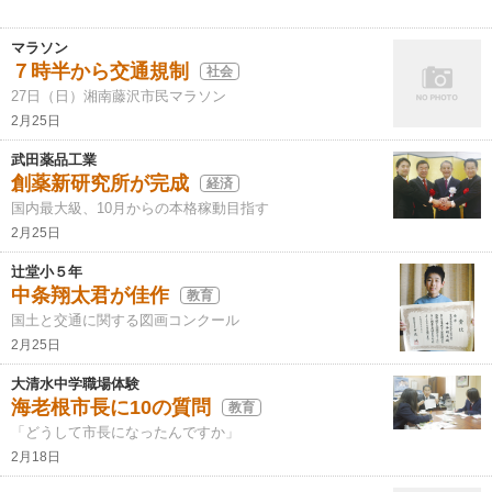
マラソン
７時半から交通規制
社会
27日（日）湘南藤沢市民マラソン
2月25日
武田薬品工業
創薬新研究所が完成
経済
国内最大級、10月からの本格稼動目指す
2月25日
辻堂小５年
中条翔太君が佳作
教育
国土と交通に関する図画コンクール
2月25日
大清水中学職場体験
海老根市長に10の質問
教育
「どうして市長になったんですか」
2月18日