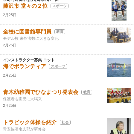
藤沢市 堂々の２位
スポーツ
2月25日
全校に図書館専門員
教育
モデル校 来館者数に大きな変化
2月25日
インストラクター募集 ヨット
海でボランティア
スポーツ
2月25日
青木幼稚園でひなまつり発表会
教育
保護者も園児に大喝采
2月25日
トラビック体操を紹介
社会
青安協湘南支部が研修会