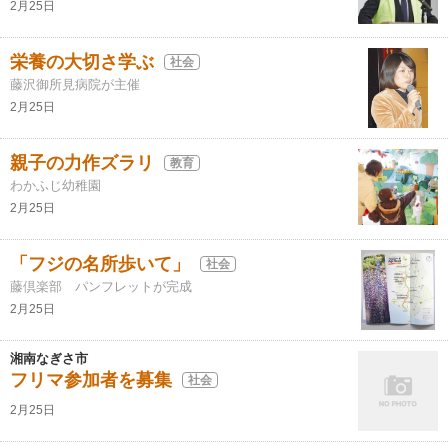
2月25日
栄養の大切さ学ぶ
社会
藤沢御所見病院が主催
2月25日
親子の力作ズラリ
教育
わかふじ幼稚園
2月25日
「フジの名所歩いて」
社会
藤倶楽部 パンフレットが完成
2月25日
湘南なぎさ市
フリマ参加者を募集
社会
2月25日