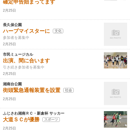
確定申告始まってます
2月25日
長久保公園
ハーブマイスターに
文化
参加者を募集中
2月25日
市民ミュージカル
出演、間に合います
引き続き参加者を募集中
2月25日
湘南台公園
街頭緊急通報装置を設置
社会
2月25日
ふじさわ湘南ＲＣ・新倉杯 サッカー
大道ＳＣが優勝
スポーツ
2月25日