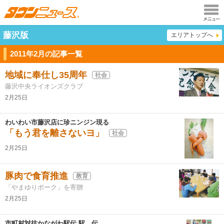
メニュ
藤沢版
エリアトップへ
ー
2011年2月の記事一覧
地域に奉仕し35周年
社会
藤沢中央ライオンズクラブ
2月25日
わいわい市藤沢店に珍ニンジン現る
「もう君を離さないヨ」
社会
2月25日
豚肉で食育推進
教育
「やまゆりポーク」を寄贈
2月25日
市町村対抗かながわ駅伝 駅 伝