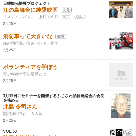
日韓観光振興プロジェクト
江の島舞台に純愛映画
文化
「スマイルバス」 上映は６月 東京・横浜で
2月25日
消防車って大きいな
教育
森の幼稚園が訓練センター見学
2月25日
ボランティアを学ぼう
青少年赤十字の活動とは
2月25日
3月19日にセミナーを開催するふじさわ傾聴連絡会の会長
を務める
北島 令司さん
鵠沼神明在住 ８８歳
2月25日
VOL.53