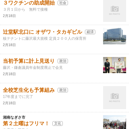
３ワクチンの助成開始
社会
３月１日から 無料で接種
2月18日
辻堂駅北口に オザワ・タカギビル
経済
核テナントに藤沢最大規模 定員２００人の保育所
2月18日
当初予算に計上見送り
政治
藤沢・鎌倉議員年金制度廃止で会見
2月18日
全校芝生化も予算組み
政治
17年度までに完了
2月18日
湘南なぎさ市
第２土曜はフリマ！
文化