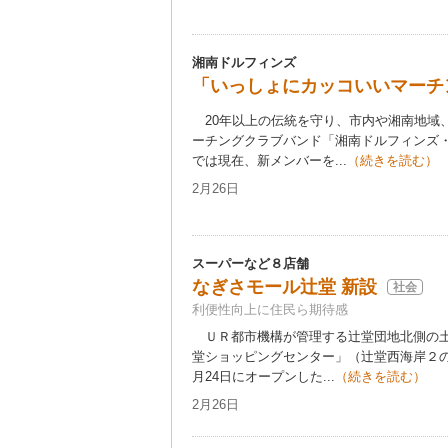
湘南ドルフィンズ
「いっしょにカッコいいマーチ
20年以上の伝統を守り、市内や湘南地域
ーチングクラブバンド「湘南ドルフィンズ
では現在、新メンバーを...
（続きを読む）
2月26日
スーパーなど８店舗
なぎさモール辻堂 新設
社会
利便性向上に住民ら期待感
ＵＲ都市機構が管理する辻堂団地北側の土
堂ショッピングセンター」（辻堂西海岸２の
月24日にオープンした...
（続きを読む）
2月26日