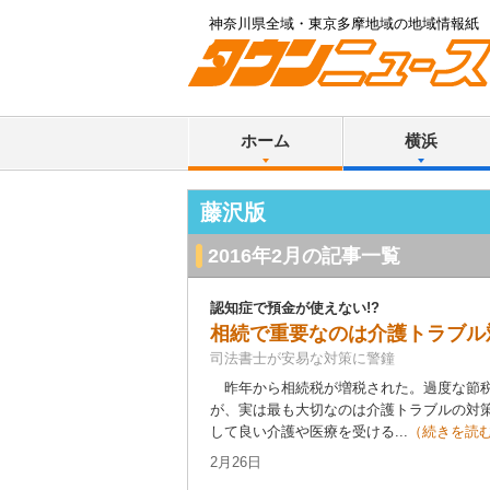
神奈川県全域・東京多摩地域の地域情報紙
ホーム
横浜
藤沢版
2016年2月の記事一覧
認知症で預金が使えない!?
相続で重要なのは介護トラブル
司法書士が安易な対策に警鐘
昨年から相続税が増税された。過度な節税
が、実は最も大切なのは介護トラブルの対
して良い介護や医療を受ける...
（続きを読
2月26日