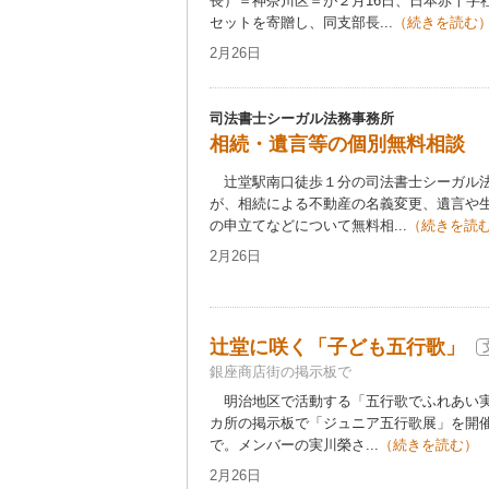
長）＝神奈川区＝が２月16日、日本赤十字
セットを寄贈し、同支部長...
（続きを読む
2月26日
司法書士シーガル法務事務所
相続・遺言等の個別無料相談
辻堂駅南口徒歩１分の司法書士シーガル法
が、相続による不動産の名義変更、遺言や
の申立てなどについて無料相...
（続きを読
2月26日
辻堂に咲く「子ども五行歌」
銀座商店街の掲示板で
明治地区で活動する「五行歌でふれあい実
カ所の掲示板で「ジュニア五行歌展」を開催
で。メンバーの実川榮さ...
（続きを読む）
2月26日