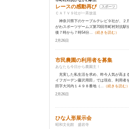
レースの感動再び
スポーツ
ＣＡＴＶ９社が一斉放送
神奈川県下のケーブルテレビ９社が、２月
がわスポーツゲームズ第70回市町村対抗駅
後７時から７時54分...
（続きを読む）
2月26日
市民農園の利用者を募集
あなたも今日から農園主！
充実した私生活を求め、昨今人気が高まる
イフガーデン藤沢用田」では現在、利用者
田字大河内１４９８番地（...
（続きを読む
2月26日
ひな人形展示会
昭和文化館 盛岩寺