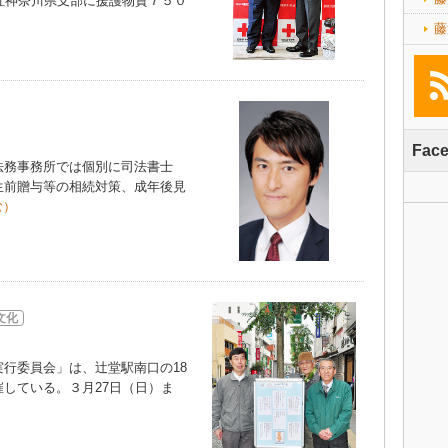
社神奈川県支部に援護物資７５０
）
藤
Fac
務事務所では個別に司法書士
生前贈与等の相続対策、成年後見
む）
文化
行委員会」は、辻堂駅南口の18
している。３月27日（日）ま