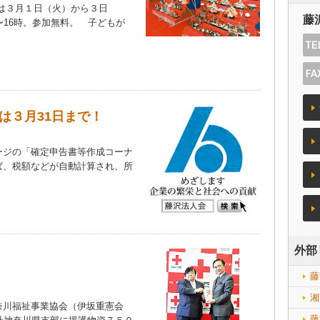
は３月１日（火）から３日
藤
〜16時。参加無料。 子どもが
は３月31日まで！
ジの「確定申告書等作成コーナ
ば、税額などが自動計算され、所
）
外部
藤
湘
川福祉事業協会（伊坂重憲会
藤