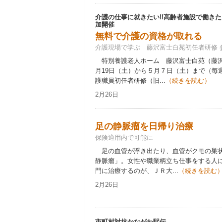
介護の仕事に就きたい!!高齢者施設で働き
加開催
無料で介護の資格が取れる
介護現場で学ぶ 藤沢富士白苑初任者研修 
特別養護老人ホーム 藤沢富士白苑（藤沢
月19日（土）から５月７日（土）まで（毎
護職員初任者研修（旧...
（続きを読む）
2月26日
足の静脈瘤を日帰り治療
保険適用内で可能に
足の血管が浮き出たり、血管がクモの巣状
静脈瘤」。女性や職業柄立ち仕事をする人
門に治療するのが、ＪＲ大...
（続きを読む
2月26日
市町村対抗かながわ駅伝