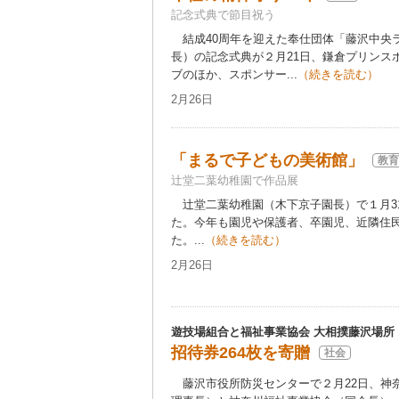
記念式典で節目祝う
結成40周年を迎えた奉仕団体「藤沢中央
長）の記念式典が２月21日、鎌倉プリンス
ブのほか、スポンサー...
（続きを読む）
2月26日
「まるで子どもの美術館」
教育
辻堂二葉幼稚園で作品展
辻堂二葉幼稚園（木下京子園長）で１月3
た。今年も園児や保護者、卒園児、近隣住
た。...
（続きを読む）
2月26日
遊技場組合と福祉事業協会 大相撲藤沢場所
招待券264枚を寄贈
社会
藤沢市役所防災センターで２月22日、神