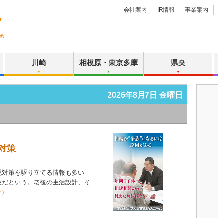
会社案内
IR情報
事業案内
川崎
相模原・東京多摩
県央
2026年8月7日 金曜日
対策
対策を駆り立てる情報も多い
策だという。老後の生活設計、そ
む）