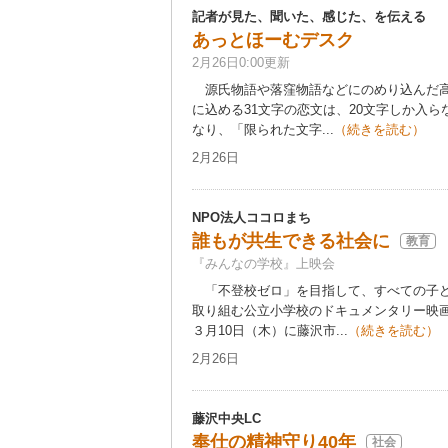
記者が見た、聞いた、感じた、を伝える
あっとほーむデスク
2月26日0:00更新
源氏物語や落窪物語などにのめり込んだ高
に込める31文字の恋文は、20文字しか入
なり、「限られた文字...
（続きを読む）
2月26日
NPO法人ココロまち
誰もが共生できる社会に
教育
『みんなの学校』上映会
「不登校ゼロ」を目指して、すべての子ど
取り組む公立小学校のドキュメンタリー映
３月10日（木）に藤沢市...
（続きを読む）
2月26日
藤沢中央LC
奉仕の精神守り40年
社会