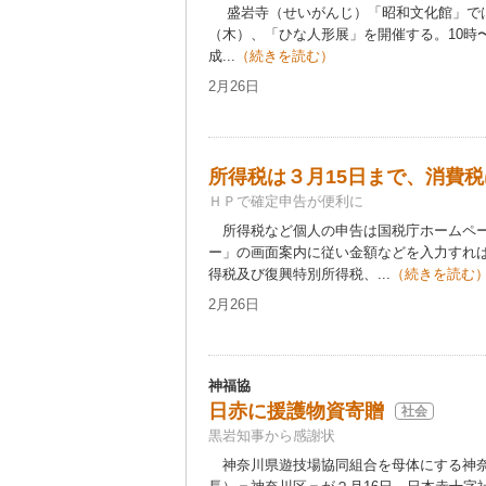
盛岩寺（せいがんじ）「昭和文化館」で
（木）、「ひな人形展」を開催する。10時
成...
（続きを読む）
2月26日
所得税は３月15日まで、消費税
ＨＰで確定申告が便利に
所得税など個人の申告は国税庁ホームペー
ー」の画面案内に従い金額などを入力すれ
得税及び復興特別所得税、...
（続きを読む
2月26日
神福協
日赤に援護物資寄贈
社会
黒岩知事から感謝状
神奈川県遊技場協同組合を母体にする神奈