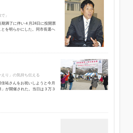
強で」
期満了に伴い４月24日に投開票
ことを明らかにした。同市長選へ
かえり」の気持ち伝える
佳祐さんをお祝いしようと今月
祭」が開催された。当日は３万３