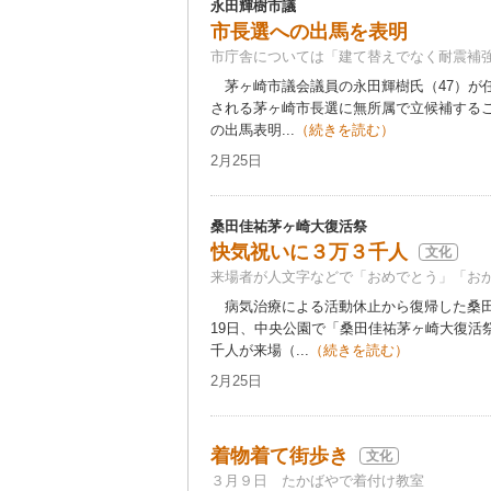
永田輝樹市議
市長選への出馬を表明
市庁舎については「建て替えでなく耐震補
茅ヶ崎市議会議員の永田輝樹氏（47）が任
される茅ヶ崎市長選に無所属で立候補する
の出馬表明...
（続きを読む）
2月25日
桑田佳祐茅ヶ崎大復活祭
快気祝いに３万３千人
文化
来場者が人文字などで「おめでとう」「お
病気治療による活動休止から復帰した桑田
19日、中央公園で「桑田佳祐茅ヶ崎大復活
千人が来場（...
（続きを読む）
2月25日
着物着て街歩き
文化
３月９日 たかばやで着付け教室