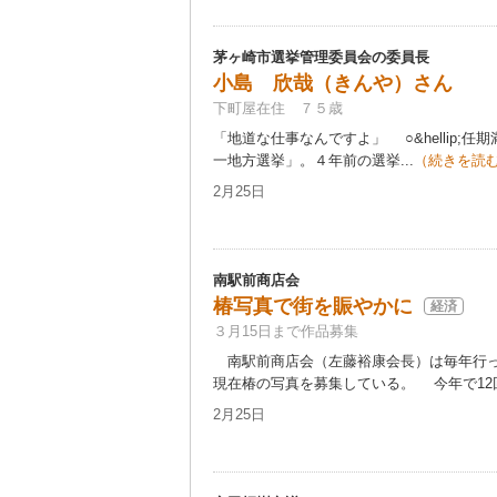
茅ヶ崎市選挙管理委員会の委員長
小島 欣哉（きんや）さん
下町屋在住 ７５歳
「地道な仕事なんですよ」 ○&hellip;
一地方選挙」。４年前の選挙...
（続きを読
2月25日
南駅前商店会
椿写真で街を賑やかに
経済
３月15日まで作品募集
南駅前商店会（左藤裕康会長）は毎年行っ
現在椿の写真を募集している。 今年で12回
2月25日