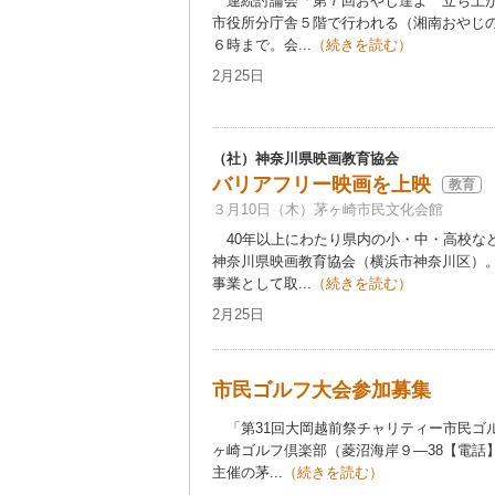
連続討論会「第７回おやじ達よ 立ち上が
市役所分庁舎５階で行われる（湘南おやじ
６時まで。会...
（続きを読む）
2月25日
（社）神奈川県映画教育協会
バリアフリー映画を上映
教育
３月10日（木）茅ヶ崎市民文化会館
40年以上にわたり県内の小・中・高校な
神奈川県映画教育協会（横浜市神奈川区）
事業として取...
（続きを読む）
2月25日
市民ゴルフ大会参加募集
「第31回大岡越前祭チャリティー市民ゴル
ヶ崎ゴルフ倶楽部（菱沼海岸９―38【電話
主催の茅...
（続きを読む）