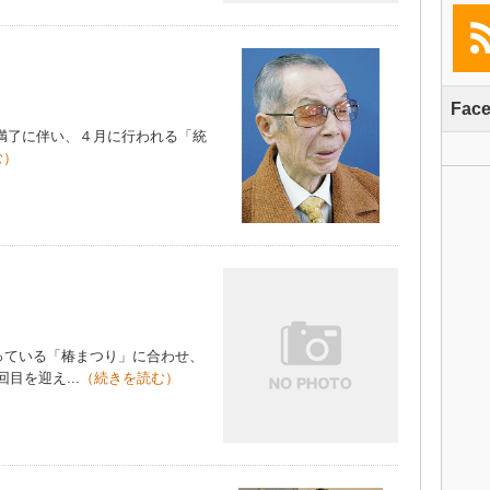
Fac
任期満了に伴い、４月に行われる「統
む）
ている「椿まつり」に合わせ、
目を迎え...
（続きを読む）