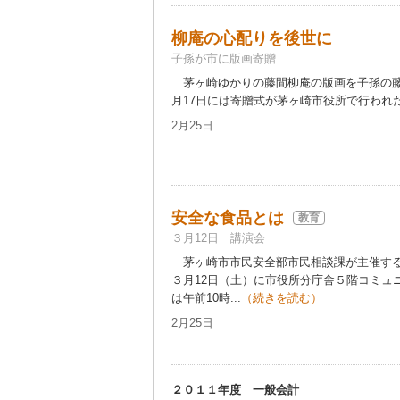
柳庵の心配りを後世に
子孫が市に版画寄贈
茅ヶ崎ゆかりの藤間柳庵の版画を子孫の藤
月17日には寄贈式が茅ヶ崎市役所で行われた
2月25日
安全な食品とは
教育
３月12日 講演会
茅ヶ崎市市民安全部市民相談課が主催する
３月12日（土）に市役所分庁舎５階コミュ
は午前10時...
（続きを読む）
2月25日
２０１１年度 一般会計