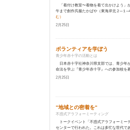
「着付け教室〜着物を着て出かけよう」が
午まで創作呉服たかばや（東海岸北２─１─48
む）
2月25日
ボランティアを学ぼう
青少年赤十字の活動とは
日本赤十字社神奈川県支部では、青少年が
命法を学ぶ『青少年赤十字』への参加校を募集
2月25日
"地域との密着を"
不惑式アラフォーミーティング
トークイベント「不惑式アラフォーミーテ
センターで行われた。これは多忙な世代であ