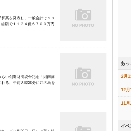
予算案を発表し、一般会計で５８
、総額で１１２４億６７００万円
あっ
2月1
みらい創造財団統合記念「湘南藤
される。午前８時30分に江の島を
12月
11月
イベ