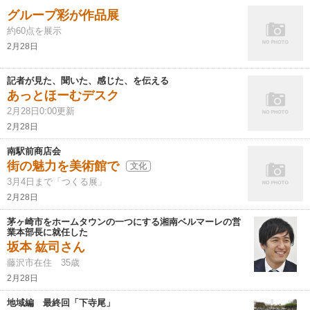
グループ彩が作品展
約60点を展示
2月28日
記者が見た、聞いた、感じた、を伝える
あっとほーむデスク
2月28日0:00更新
2月28日
南駅前商店会
街の魅力を美術館で
文化
3月4日まで「つくる展」
2月28日
茅ヶ崎市をホームタウンの一つにする湘南ベルマーレの営
業本部長に就任した
坂本 紘司さん
藤沢市在住 35歳
2月28日
地域編 最終回「下寺尾」