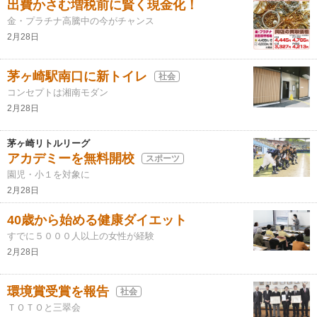
出費かさむ増税前に賢く現金化！
金・プラチナ高騰中の今がチャンス
2月28日
茅ヶ崎駅南口に新トイレ
社会
コンセプトは湘南モダン
2月28日
茅ヶ崎リトルリーグ
アカデミーを無料開校
スポーツ
園児・小１を対象に
2月28日
40歳から始める健康ダイエット
すでに５０００人以上の女性が経験
2月28日
環境賞受賞を報告
社会
ＴＯＴＯと三翠会