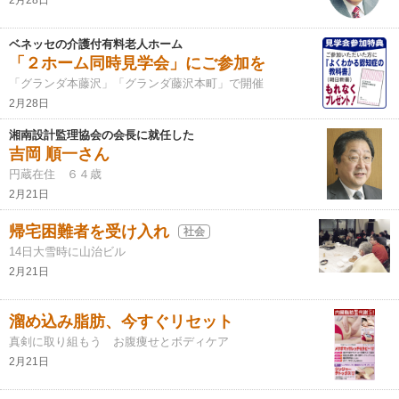
2月28日
ベネッセの介護付有料老人ホーム
「２ホーム同時見学会」にご参加を
「グランダ本藤沢」「グランダ藤沢本町」で開催
2月28日
湘南設計監理協会の会長に就任した
吉岡 順一さん
円蔵在住 ６４歳
2月21日
帰宅困難者を受け入れ
社会
14日大雪時に山治ビル
2月21日
溜め込み脂肪、今すぐリセット
真剣に取り組もう お腹痩せとボディケア
2月21日