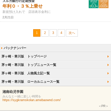
スルガ銀行の定期預金
年利０・３％上乗せ
新規預け入れで 店頭表示金利に
2月21日
1
2
3
4
次へ
茅ヶ崎・寒川版 トップページ
茅ヶ崎・寒川版 トップニュース一覧
茅ヶ崎・寒川版 人物風土記一覧
茅ヶ崎・寒川版 ローカルニュース一覧
湘南幼児学園
みんなと一緒に楽しい時間を
https://sygkramskolan.amebaownd.com/
＜PR＞