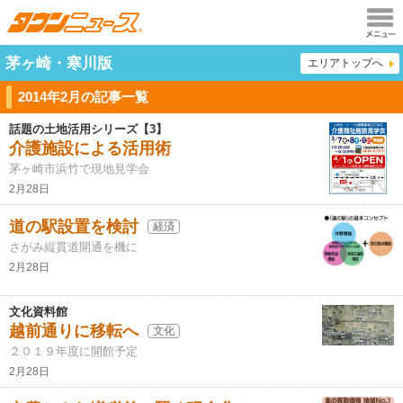
メニュ
茅ヶ崎・寒川版
エリアトップへ
ー
2014年2月の記事一覧
話題の土地活用シリーズ【3】
介護施設による活用術
茅ヶ崎市浜竹で現地見学会
2月28日
道の駅設置を検討
経済
さがみ縦貫道開通を機に
2月28日
文化資料館
越前通りに移転へ
文化
２０１９年度に開館予定
2月28日