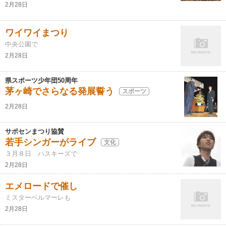
2月28日
ワイワイまつり
中央公園で
2月28日
県スポーツ少年団50周年
茅ヶ崎でさらなる発展誓う
スポーツ
2月28日
サポセンまつり協賛
若手シンガーがライブ
文化
３月８日 ハスキーズで
2月28日
エメロードで催し
ミスターベルマーレも
2月28日