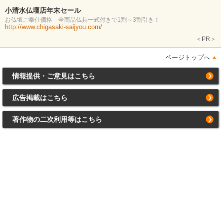
小清水仏壇店年末セール
お仏壇ご奉仕価格 全商品仏具一式付きで1割～3割引き！
http://www.chigasaki-saijyou.com/
＜PR＞
ページトップへ
情報提供・ご意見はこちら
広告掲載はこちら
著作物の二次利用等はこちら