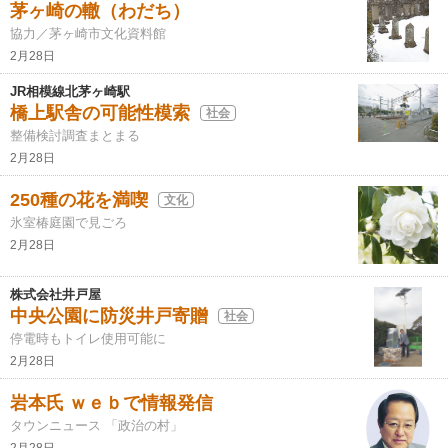
茅ヶ崎の轍（わだち）
協力／茅ヶ崎市文化資料館
2月28日
JR相模線北茅ヶ崎駅
橋上駅舎の可能性模索
社会
整備検討調査まとまる
2月28日
250種の花を満喫
文化
氷室椿庭園で見ごろ
2月28日
株式会社井戸屋
中央公園に防災井戸寄贈
社会
停電時もトイレ使用可能に
2月28日
岩本氏 ｗｅｂで情報発信
タウンニュース 「政治の村」