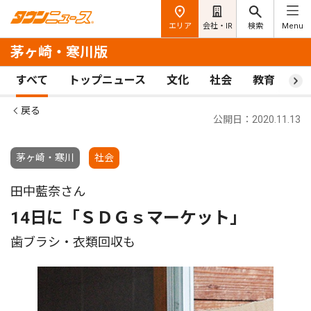
エリア
会社・IR
検索
Menu
茅ヶ崎・寒川版
すべて
トップニュース
文化
社会
教育
ス
戻る
公開日：2020.11.13
茅ヶ崎・寒川
社会
田中藍奈さん
14日に「ＳＤＧｓマーケット」
歯ブラシ・衣類回収も