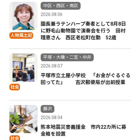
中区・西区・南区
2026.08.06
園長兼ラテンハープ奏者として8月8日
に野毛山動物園で演奏会を行う 田村
人物風土記
理恵さん 西区老松町在勤 52歳
平塚・大磯・二宮・中井
2026.08.07
平塚市立土屋小学校 「お金がぐるぐる
回ってた」 吉沢郵便局が出前授業
社会
藤沢
2026.08.04
熊本地震災害義援金 市内22カ所に募
金箱を設置
社会