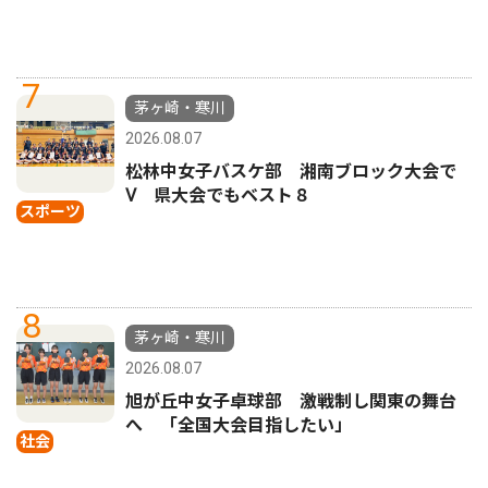
7
茅ヶ崎・寒川
2026.08.07
松林中女子バスケ部 湘南ブロック大会で
Ⅴ 県大会でもベスト８
スポーツ
8
茅ヶ崎・寒川
2026.08.07
旭が丘中女子卓球部 激戦制し関東の舞台
へ 「全国大会目指したい」
社会