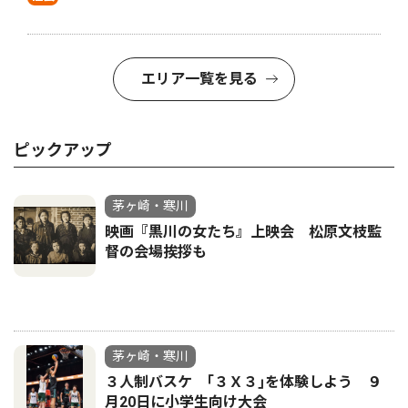
エリア一覧を見る
ピックアップ
茅ヶ崎・寒川
映画『黒川の女たち』上映会 松原文枝監
督の会場挨拶も
茅ヶ崎・寒川
３人制バスケ ｢３Ｘ３｣を体験しよう ９
月20日に小学生向け大会