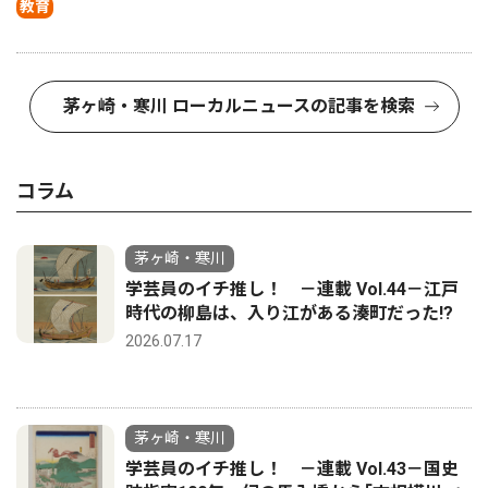
教育
茅ヶ崎・寒川 ローカルニュースの記事を検索
コラム
茅ヶ崎・寒川
学芸員のイチ推し！ －連載 Vol.44－江戸
時代の柳島は、入り江がある湊町だった!?
2026.07.17
茅ヶ崎・寒川
学芸員のイチ推し！ －連載 Vol.43－国史