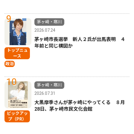
9
茅ヶ崎・寒川
2026.07.24
茅ヶ崎市長選挙 新人２氏が出馬表明 ４
年前と同じ構図か
トップニュ
ース
政治
10
茅ヶ崎・寒川
2026.07.31
大黒摩季さんが茅ヶ崎にやってくる ８月
28日、茅ヶ崎市民文化会館
ピックアッ
プ（PR）