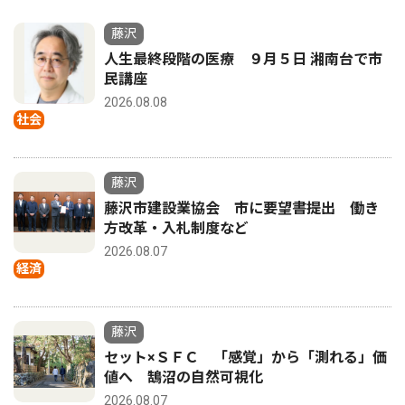
藤沢
人生最終段階の医療 ９月５日 湘南台で市
民講座
2026.08.08
社会
藤沢
藤沢市建設業協会 市に要望書提出 働き
方改革・入札制度など
2026.08.07
経済
藤沢
セット×ＳＦＣ 「感覚」から「測れる」価
値へ 鵠沼の自然可視化
2026.08.07