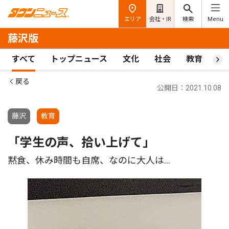
エリア
会社・IR
検索
Menu
藤沢版
すべて
トップニュース
文化
社会
教育
ス
戻る
公開日：2021.10.08
藤沢
教育
「学生の声、拾い上げて」
黙食、休み時間も自席、なのに大人は…