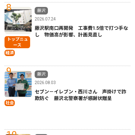
8
藤沢
2026.07.24
藤沢駅南口再開発 工事費1.5倍で打つ手な
し 物価高が影響、計画見直し
トップニュ
ース
経済
9
藤沢
2026.08.03
セブン－イレブン・西川さん 声掛けで詐
欺防ぐ 藤沢北警察署が感謝状贈呈
社会
10