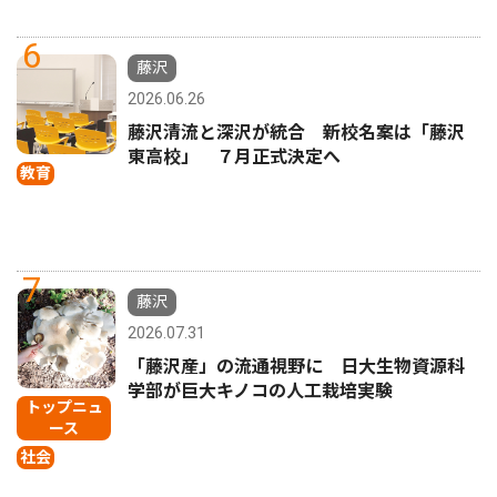
6
藤沢
2026.06.26
藤沢清流と深沢が統合 新校名案は「藤沢
東高校」 ７月正式決定へ
教育
7
藤沢
2026.07.31
「藤沢産」の流通視野に 日大生物資源科
学部が巨大キノコの人工栽培実験
トップニュ
ース
社会