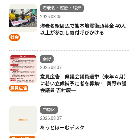
海老名・座間・綾瀬
2026.08.05
海老名駅周辺で熊本地震街頭募金 40人
以上が参加し寄付呼びかける
社会
秦野
2026.08.07
意見広告 県議会議員選挙（来年４月）
に若い立候補予定者を募集‼ 秦野市議
意見広告
会議員 吉村慶一
中原区
2026.08.07
あっとほーむデスク