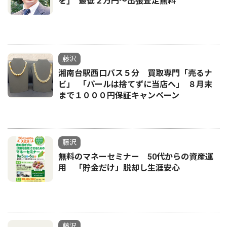
を｣ 最低２万円〜出張査定無料
藤沢
湘南台駅西口バス５分 買取専門「売るナ
ビ」 ｢パールは捨てずに当店へ｣ ８月末
まで１０００円保証キャンペーン
藤沢
無料のマネーセミナー 50代からの資産運
用 「貯金だけ」脱却し生涯安心
藤沢