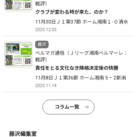
戦評）
クラブが変わる時が来た、のか？
11月30日Ｊ１第37節 ホーム湘南１-０清水
2025.12.05
藤沢
ベルマガ通信（Ｊリーグ湘南ベルマーレ：
戦評）
責任をとる文化なき降格決定後の快勝
11月8日Ｊ１第36節 ホーム湘南 5 – 2新潟
2025.11.14
コラム一覧
藤沢編集室