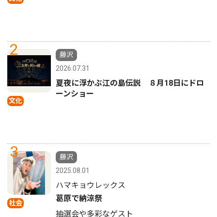
2
藤沢
2026.07.31
夏夜に浮かぶ江の島伝説 ８月18日にドロ
ーンショー
文化
3
藤沢
2025.08.01
ハマキョウレックス
葛原で納涼祭
社会
抽選会や多彩なゲスト