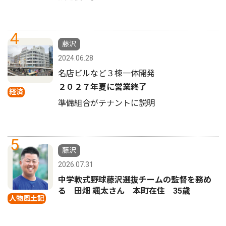
4
藤沢
2024.06.28
名店ビルなど３棟一体開発
２０２７年夏に営業終了
経済
準備組合がテナントに説明
5
藤沢
2026.07.31
中学軟式野球藤沢選抜チームの監督を務め
る 田畑 颯太さん 本町在住 35歳
人物風土記