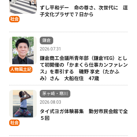
ずし平和デー 命の尊さ、次世代に 逗
子文化プラザで７日から
社会
鎌倉
2026.07.31
鎌倉商工会議所青年部（鎌倉YEG）とし
て初開催の「かまくら仕事カンファレン
人物風土記
ス」を牽引する 磯野 享史（たかふ
み）さん 大船在住 47歳
茅ヶ崎・寒川
2026.08.03
タイ式ヨガ体験募集 勤労市民会館で全
５回
社会