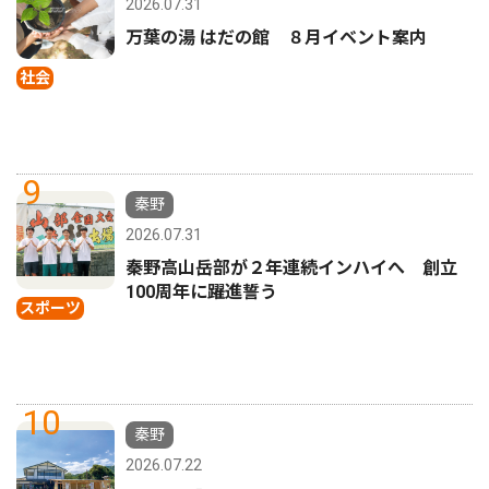
2026.07.31
万葉の湯 はだの館 ８月イベント案内
社会
9
秦野
2026.07.31
秦野高山岳部が２年連続インハイへ 創立
100周年に躍進誓う
スポーツ
10
秦野
2026.07.22