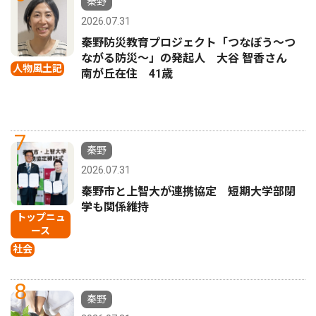
秦野
2026.07.31
秦野防災教育プロジェクト「つなぼう〜つ
ながる防災〜」の発起人 大谷 智香さん
人物風土記
南が丘在住 41歳
7
秦野
2026.07.31
秦野市と上智大が連携協定 短期大学部閉
学も関係維持
トップニュ
ース
社会
8
秦野