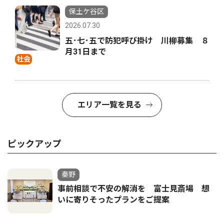
保土ケ谷区
2026.07.30
五･七･五で防犯呼び掛け 川柳募集 ８
月31日まで
社会
エリア一覧を見る
ピックアップ
秦野
事前相談で不安の解消を 富士見斎場 想
いに寄りそったプランをご提案