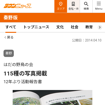
エリア
会社・IR
検索
Menu
秦野版
すべて
トップニュース
文化
社会
教育
ス
戻る
公開日：2014.04.10
秦野
はだの野鳥の会
115種の写真掲載
12年ぶり活動報告書