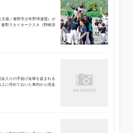
（主催／秦野市少年野球連盟）が
、秦野スカイホークスＡ（野崎清
金入りの手提げ金庫を盗まれる
路上に停めておいた車内から現金
）