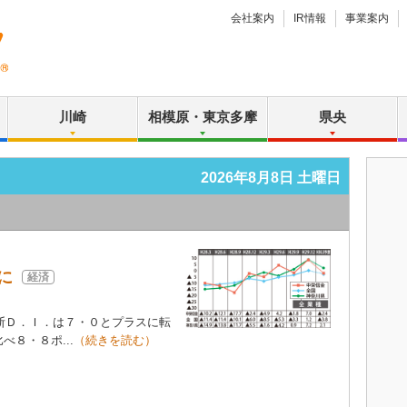
会社案内
IR情報
事業案内
川崎
相模原・東京多摩
県央
2026年8月8日 土曜日
に
経済
判断Ｄ．Ｉ．は７・０とプラスに転
８・８ポ...
（続きを読む）