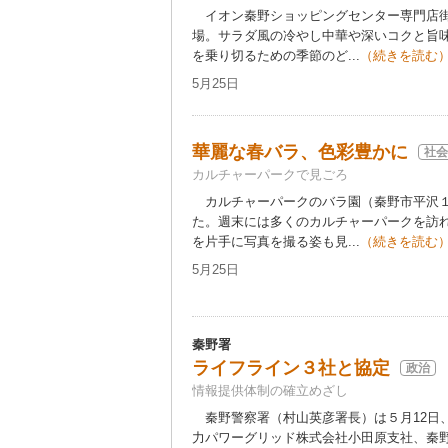
イオン秦野ショッピングセンター専門店街
場。サラダ風の冷やし中華や深いコクと旨
を乗り切るための季節のど...
（続きを読む
5月25日
華麗な春バラ、色彩豊かに
社会
カルチャーパークで見ごろ
カルチャーパークのバラ園（秦野市平沢１
た。週末には多くのカルチャーパークを訪
を片手に写真を撮る姿も見...
（続きを読む
5月25日
秦野署
ライフライン３社と協定
政治
情報提供体制の確立めざし
秦野警察署（村山英彦署長）は５月12日
力パワーグリッド株式会社小田原支社、秦