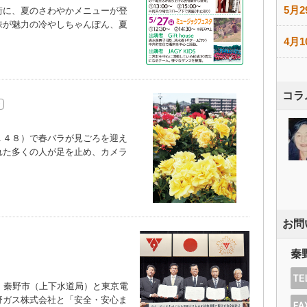
5月2
に、夏のさわやかメニューが登
味が魅力の冷やしちゃんぽん、夏
）
4月1
コラ
４８）で春バラが見ごろを迎え
れた多くの人が足を止め、カメラ
）
お問
秦
、秦野市（上下水道局）と東京電
野ガス株式会社と「安全・安心ま