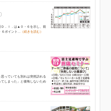
断Ｄ．Ｉ．は▲０・６を示し、前
６ポイント...
（続きを読む）
」
思っていても別れは突然訪れる
ってしまった」と後悔しないため
）