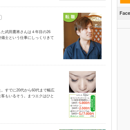
Fac
た武田鷹将さんは４年目の26
整備士という仕事にしっくりきて
すでに20代から60代まで幅広
性客もいるそう。まつエクはひと