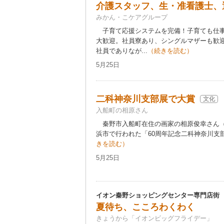
介護スタッフ、生・准看護士、
みかん・こケアグループ
子育て応援システムを完備！子育ても仕事
大歓迎。社員寮あり、シングルマザーも歓
社員でありなが...
（続きを読む）
5月25日
二科神奈川支部展で大賞
文化
入船町の相原さん
秦野市入船町在住の画家の相原俊幸さん（6
浜市で行われた「60周年記念二科神奈川支部
きを読む）
5月25日
イオン秦野ショッピングセンター専門店街
夏待ち、こころわくわく
きょうから「イオンビッグフライデー」