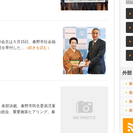
会主は５月15日、秦野市社会福
を寄付した...
（続きを読む）
外部
秦
秦
秦
、各部決裁、秦野市民生委員児童
秦
会総会、重要施策ヒアリング、秦