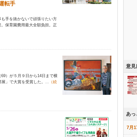
運転手
も手を抜かないで頑張りたい方
迎。保育園費用最大全額負担。正
意見
9）が５月９日から14日まで横
展」で大賞を受賞した。...
（続
あっ
7月1