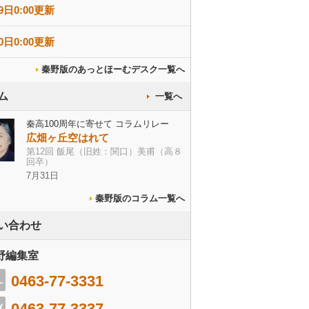
9日0:00更新
0日0:00更新
秦野版のあっとほーむデスク一覧へ
ム
一覧へ
秦高100周年に寄せて コラムリレー
広畑ヶ丘空はれて
第12回 飯尾（旧姓：関口）美甫（高８
回卒）
7月31日
秦野版のコラム一覧へ
い合わせ
野編集室
0463-77-3331
0463-77-3337