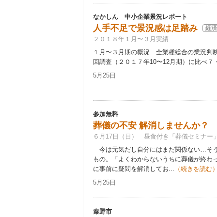
なかしん 中小企業景況レポート
人手不足で景況感は足踏み
経済
２０１８年１月〜３月実績
１月〜３月期の概況 全業種総合の業況判
回調査（２０１７年10〜12月期）に比べ７・
5月25日
参加無料
葬儀の不安 解消しませんか？
６月17日（日） 昼食付き「葬儀セミナー
今は元気だし自分にはまだ関係ない…そう
もの。「よくわからないうちに葬儀が終わ
に事前に疑問を解消してお...
（続きを読む
5月25日
秦野市