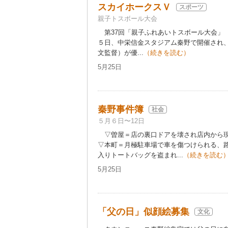
スカイホークスＶ
スポーツ
親子トスボール大会
第37回「親子ふれあいトスボール大会」
５日、中栄信金スタジアム秦野で開催され
文監督）が優...
（続きを読む）
5月25日
秦野事件簿
社会
５月６日〜12日
▽曽屋＝店の裏口ドアを壊され店内から現
▽本町＝月極駐車場で車を傷つけられる、
入りトートバッグを盗まれ...
（続きを読む
5月25日
「父の日」似顔絵募集
文化