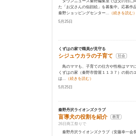
タウンニュース秦野編集室では父の日に向
た「お父さんの似顔絵」を募集中。応募作
秦野ショッピングセンター...
（続きを読む
5月25日
くずはの家で職員が見守る
シジュウカラの子育て
社会
鳥のママも、子育ての仕方や性格はママ
くずはの家（秦野市曽屋１１３７）の前の
は...
（続きを読む）
5月25日
秦野丹沢ライオンズクラブ
盲導犬の役割を紹介
教育
26日商工祭りで
秦野丹沢ライオンズクラブ（安藤幸一会長