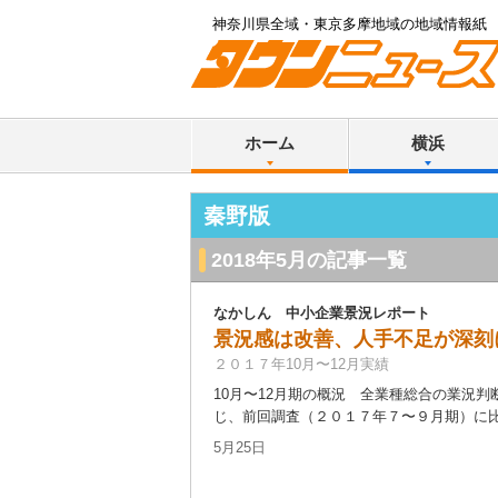
神奈川県全域・東京多摩地域の地域情報紙
ホーム
横浜
秦野版
2018年5月の記事一覧
なかしん 中小企業景況レポート
景況感は改善、人手不足が深刻
２０１７年10月〜12月実績
10月〜12月期の概況 全業種総合の業況
じ、前回調査（２０１７年７〜９月期）に比べ
5月25日