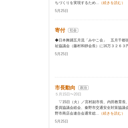
ちづくりを実現するため...
（続きを読む）
5月25日
寄付
社会
◆日本舞踊五月流「みやこ会」 五月千都弥
祉協議会（藤村和靜会長）に16万３２６３円
5月25日
市長動向
政治
５月15日〜20日
▽15日（火）／宮村副市長、内田教育長
委員協議会総会、秦野市交通安全対策協議
野市商店会連合会通常総...
（続きを読む）
5月25日