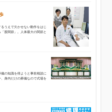
歩
るうえで欠かせない動作をはじ
る「股関節」。人体最大の関節と
）
儀の知識を得ようと事前相談に
か、身内だけの葬儀なので式場を
）