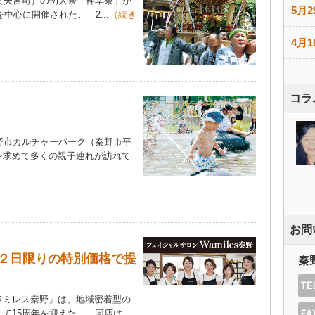
文夫宮司）の例大祭「神幸祭」が
5月2
中心に開催された。 2...
（続き
4月1
コラ
野市カルチャーパーク（秦野市平
を求めて多くの親子連れが訪れて
お問
２日限りの特別価格で提
秦
ミレス秦野」は、地域密着型の
15周年を迎えた。 同店は...