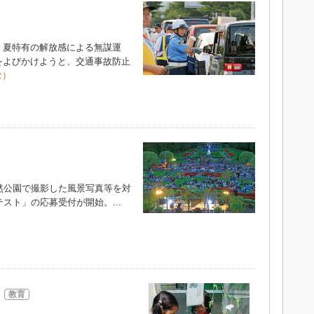
夏特有の解放感による無謀運
をよびかけようと、交通事故防止
む）
然公園で撮影した風景写真等を対
スト」の応募受付が開始。...
教育