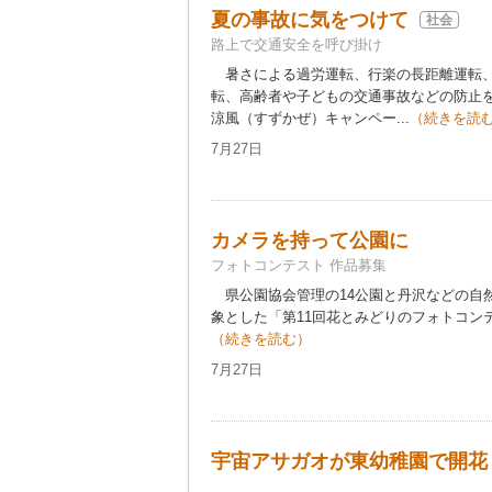
夏の事故に気をつけて
社会
路上で交通安全を呼び掛け
暑さによる過労運転、行楽の長距離運転、
転、高齢者や子どもの交通事故などの防止
涼風（すずかぜ）キャンペー...
（続きを読
7月27日
カメラを持って公園に
フォトコンテスト 作品募集
県公園協会管理の14公園と丹沢などの自
象とした「第11回花とみどりのフォトコンテ
（続きを読む）
7月27日
宇宙アサガオが東幼稚園で開花