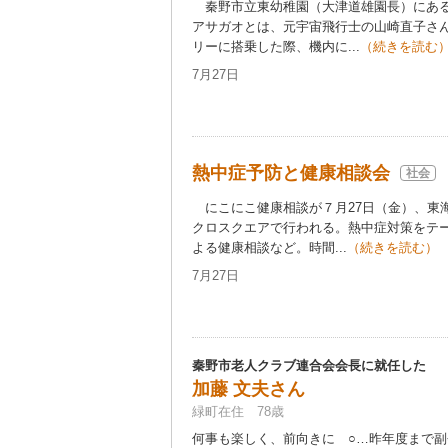
秦野市立東幼稚園（大津道雄園長）にある
アサガオとは、元宇宙飛行士の山崎直子さ
リーに搭乗した際、機内に...
（続きを読む
7月27日
熱中症予防と健康相談会
社会
にこにこ健康相談が７月27日（金）、東
クロスクエアで行われる。熱中症対策をテ
よる健康相談など。時間...
（続きを読む）
7月27日
秦野市老人クラブ連合会会長に就任した
加藤 文夫さん
緑町在住 78歳
何事も楽しく、前向きに ○…昨年度まで