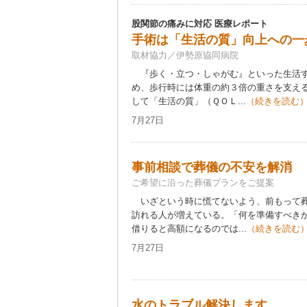
股関節の痛みに対応 医療レポート
手術は「生活の質」向上への一
取材協力／伊勢原協同病院
『歩く・立つ・しゃがむ』といった生活す
め、歩行時には体重の約３倍の重さを支え
して「生活の質」（ＱＯＬ...
（続きを読む
7月27日
事前相談で葬儀の不安を解消
ご希望に沿った葬儀プランをご提案
いざという時に慌てないよう、前もって葬
訪れる人が増えている。「何を準備すべき
借りると高額になるのでは...
（続きを読む
7月27日
水のトラブル解決します