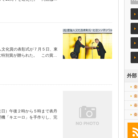
人文化賞の表彰式が７月５日、東
特別賞が贈られた。 この賞...
外部
秦
秦
秦
日）午後２時から５時まで表丹
秦
理機「キエーロ」を手作りし、完
）