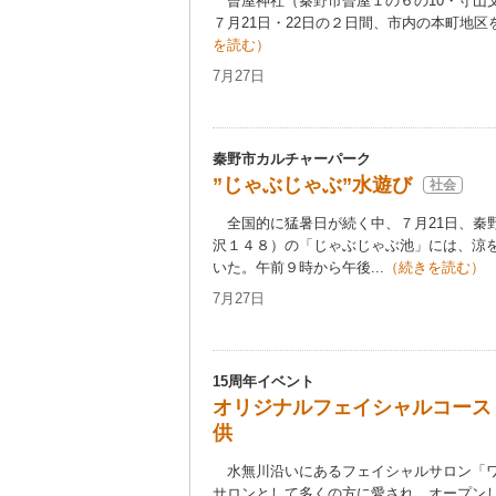
曾屋神社（秦野市曽屋１の６の10・守山
７月21日・22日の２日間、市内の本町地区を
を読む）
7月27日
秦野市カルチャーパーク
”じゃぶじゃぶ”水遊び
社会
全国的に猛暑日が続く中、７月21日、秦
沢１４８）の「じゃぶじゃぶ池」には、涼
いた。午前９時から午後...
（続きを読む）
7月27日
15周年イベント
オリジナルフェイシャルコース
供
水無川沿いにあるフェイシャルサロン「ワ
サロンとして多くの方に愛され、オープンして