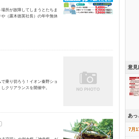
場所が故障してしまうとたちま
りや（露木徳英社長）の年中無休
）
意見
で乗り切ろう！イオン秦野ショ
くしクリアランスを開催中。
あっ
7月1