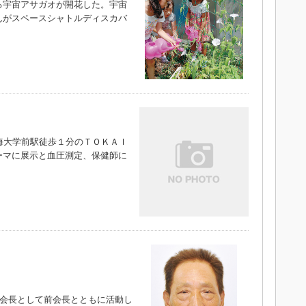
宇宙アサガオが開花した。宇宙
んがスペースシャトルディスカバ
）
海大学前駅徒歩１分のＴＯＫＡＩ
ーマに展示と血圧測定、保健師に
副会長として前会長とともに活動し