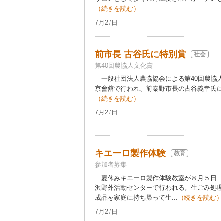
（続きを読む）
7月27日
前市長 古谷氏に特別賞
社会
第40回農協人文化賞
一般社団法人農協協会による第40回農協
京會舘で行われ、前秦野市長の古谷義幸氏に
（続きを読む）
7月27日
キエーロ製作体験
教育
参加者募集
夏休みキエーロ製作体験教室が８月５日（
沢野外活動センターで行われる。生ごみ処
成品を家庭に持ち帰って生...
（続きを読む
7月27日