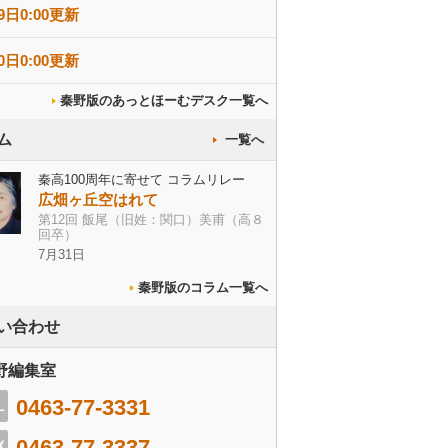
9日0:00更新
0日0:00更新
秦野版のあっとほーむデスク一覧へ
ム
一覧へ
秦高100周年に寄せて コラムリレー
広畑ヶ丘空はれて
第12回 飯尾（旧姓：関口）美甫（高８
回卒）
7月31日
秦野版のコラム一覧へ
い合わせ
野編集室
0463-77-3331
0463-77-3337