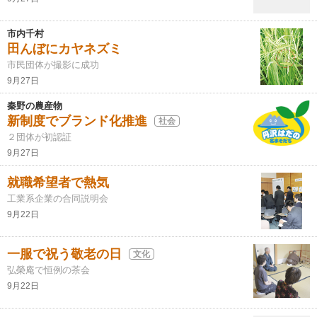
市内千村
田んぼにカヤネズミ
市民団体が撮影に成功
9月27日
秦野の農産物
新制度でブランド化推進
社会
２団体が初認証
9月27日
就職希望者で熱気
工業系企業の合同説明会
9月22日
一服で祝う敬老の日
文化
弘榮庵で恒例の茶会
9月22日