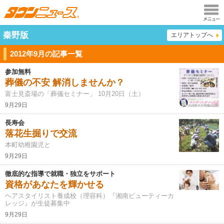
メニュ
秦野版
エリアトップへ
ー
2012年9月の記事一覧
参加無料
葬儀の不安 解消しませんか？
富士見斎場の「葬儀セミナー」 10月20日（土）
9月29日
長寿会
落花生掘りで交流
本町幼稚園児と
9月29日
徹底的な指導で就職・独立をサポート
資格があなたを輝かせる
ヘアスタイリスト養成校（理容科）『湘南ビューティーカ
レッジ』が生徒募集中
9月29日