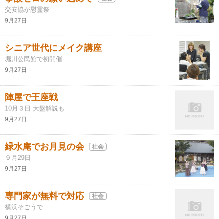
交安協が慰霊祭
9月27日
シニア世代にメイク講座
堀川公民館で初開催
9月27日
陣屋で王座戦
10月３日 大盤解説も
9月27日
緑水庵でお月見の会
社会
９月29日
9月27日
専門家が無料で対応
社会
横浜そごうで
9月27日