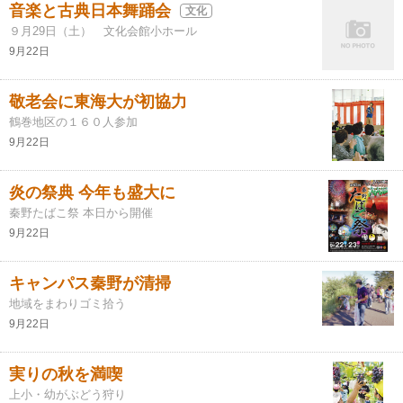
音楽と古典日本舞踊会
文化
９月29日（土） 文化会館小ホール
9月22日
敬老会に東海大が初協力
鶴巻地区の１６０人参加
9月22日
炎の祭典 今年も盛大に
秦野たばこ祭 本日から開催
9月22日
キャンパス秦野が清掃
地域をまわりゴミ拾う
9月22日
実りの秋を満喫
上小・幼がぶどう狩り