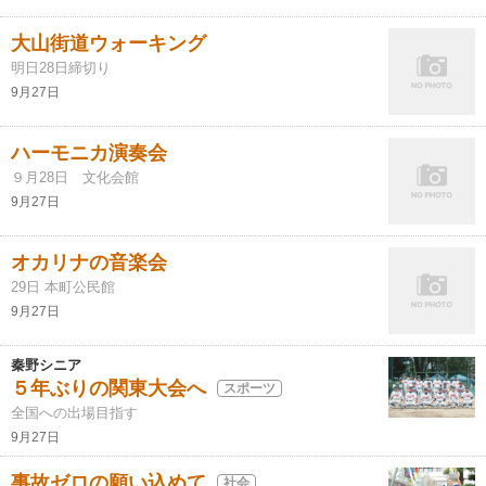
大山街道ウォーキング
明日28日締切り
9月27日
ハーモニカ演奏会
９月28日 文化会館
9月27日
オカリナの音楽会
29日 本町公民館
9月27日
秦野シニア
５年ぶりの関東大会へ
スポーツ
全国への出場目指す
9月27日
事故ゼロの願い込めて
社会