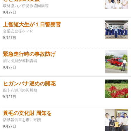
取材協力／伊勢原協同病院
9月27日
上智短大生が１日警察官
交通安全等をＰＲ
9月27日
緊急走行時の事故防げ
消防団員が運転講習
9月27日
ヒガンバナ遅めの開花
四十八瀬川の河川敷
9月27日
蓑毛の文化財 周知を
活動報告書を市に寄贈
9月27日