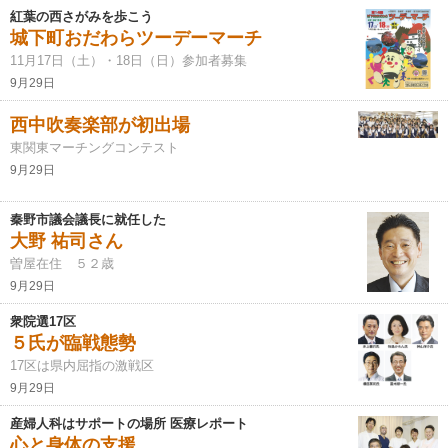
紅葉の西さがみを歩こう
城下町おだわらツーデーマーチ
11月17日（土）・18日（日）参加者募集
9月29日
西中吹奏楽部が初出場
東関東マーチングコンテスト
9月29日
秦野市議会議長に就任した
大野 祐司さん
曽屋在住 ５２歳
9月29日
衆院選17区
５氏が臨戦態勢
17区は県内屈指の激戦区
9月29日
産婦人科はサポートの場所 医療レポート
心と身体の支援