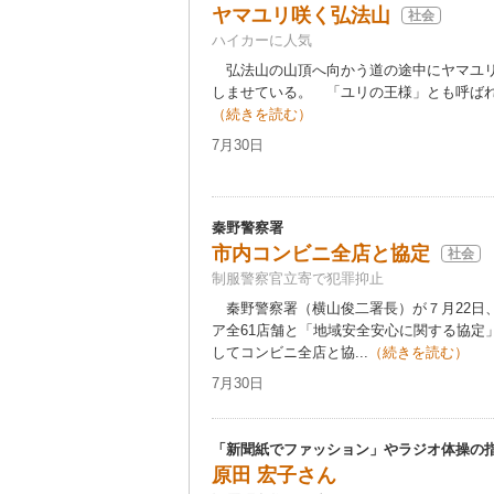
ヤマユリ咲く弘法山
社会
ハイカーに人気
弘法山の山頂へ向かう道の途中にヤマユリ
しませている。 「ユリの王様」とも呼ばれ直
（続きを読む）
7月30日
秦野警察署
市内コンビニ全店と協定
社会
制服警察官立寄で犯罪抑止
秦野警察署（横山俊二署長）が７月22日
ア全61店舗と「地域安全安心に関する協定
してコンビニ全店と協...
（続きを読む）
7月30日
「新聞紙でファッション」やラジオ体操の
原田 宏子さん