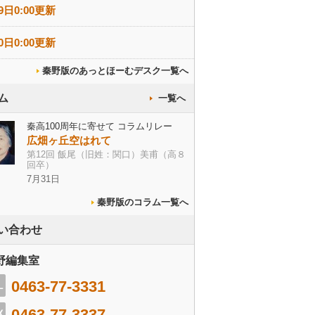
9日0:00更新
0日0:00更新
秦野版のあっとほーむデスク一覧へ
ム
一覧へ
秦高100周年に寄せて コラムリレー
広畑ヶ丘空はれて
第12回 飯尾（旧姓：関口）美甫（高８
回卒）
7月31日
秦野版のコラム一覧へ
い合わせ
野編集室
0463-77-3331
0463-77-3337