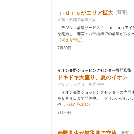
ｉ-ｄｉｏがエリア拡大
経済
湘南・西部で放送開始
デジタル放送サービス「ｉ-ｄｉｏ（アイ
を開始し、湘南・西部地域での放送がスター
（続きを読む）
7月30日
イオン秦野ショッピングセンター専門店街
ドキドキ大盛り、夏のイオン
クリアランスセール開催中
イオン秦野ショッピングセンターの専門店
を８月４日まで開催中。 フリルがかわい
や...
（続きを読む）
7月30日
秦野高生が被災地で交流
教育