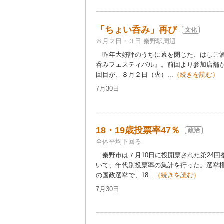
「ちょい呑み」再び
文化
８月２日・３日 秦野駅周辺
昨年大好評のうちに幕を閉じた、はしご酒
呑みフェスティバル』。前回より参加店舗が
回目が、８月２日（火）...
（続きを読む）
7月30日
18・19歳投票率47％
政治
全体平均下回る
秦野市は７月10日に投開票された第24回
いて、年代別投票率の集計を行った。選挙権
の国政選挙で、18...
（続きを読む）
7月30日