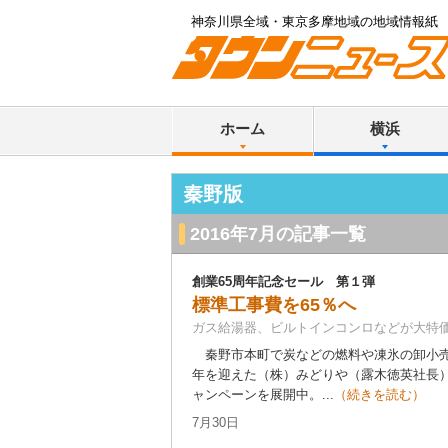
神奈川県全域・東京多摩地域の地域情報紙
ホーム
横浜
秦野版
2016年7月の記事一覧
創業65周年記念セール 第１弾
標準工事費を65％へ
ガス給湯器、ビルトインコンロなどが大特
秦野市本町で炭などの燃料や凍氷の卸小売
年を迎えた（株）みどりや（露木徳英社長
ャンペーンを展開中。...
（続きを読む）
7月30日