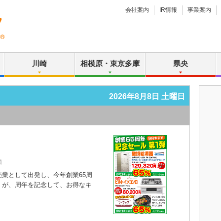
会社案内
IR情報
事業案内
川崎
相模原・東京多摩
県央
2026年8月8日 土曜日
価
業として出発し、今年創業65周
）が、周年を記念して、お得なキ