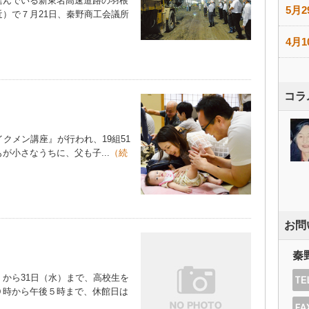
んでいる新東名高速道路の羽根
5月2
）で７月21日、秦野商工会議所
4月1
コラ
クメン講座』が行われ、19組51
が小さなうちに、父も子...
（続
お問
秦
から31日（水）まで、高校生を
９時から午後５時まで、休館日は