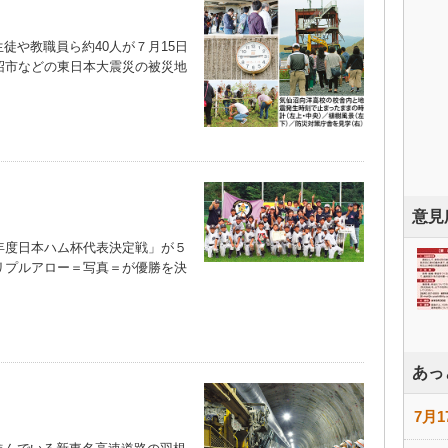
や教職員ら約40人が７月15日
沼市などの東日本大震災の被災地
意見
年度日本ハム杯代表決定戦」が５
リプルアロー＝写真＝が優勝を決
あっ
7月1