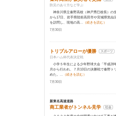
防災のあり方など学ぶ
神奈川県立秦野高校（神戸秀巳校長）の生徒
から17日、岩手県陸前高田市や宮城県気仙
を訪問し、現地の高...
（続きを読む）
7月30日
トリプルアローが優勝
スポーツ
日本ハム杯代表決定戦
小学５年生による少年野球大会「平成28
月から行われ、７月10日の決勝戦で秦野ト
めた。...
（続きを読む）
7月30日
新東名高速道路
商工業者がトンネル見学
社会