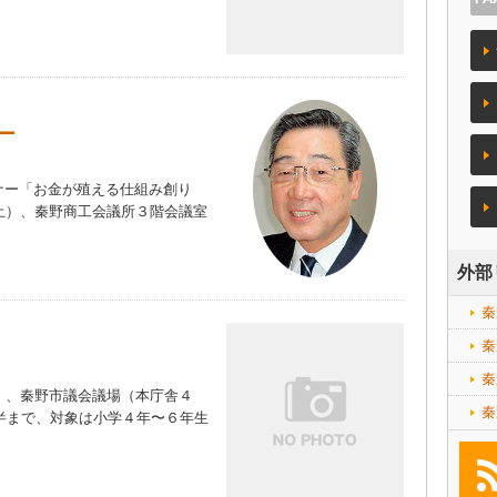
ー
ー「お金が殖える仕組み創り
土）、秦野商工会議所３階会議室
）
外部
秦
秦
秦
）、秦野市議会議場（本庁舎４
秦
時半まで、対象は小学４年〜６年生