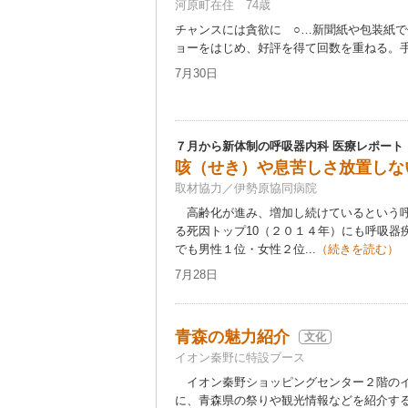
河原町在住 74歳
チャンスには貪欲に ○…新聞紙や包装紙
ョーをはじめ、好評を得て回数を重ねる。手先
7月30日
７月から新体制の呼吸器内科 医療レポート
咳（せき）や息苦しさ放置しな
取材協力／伊勢原協同病院
高齢化が進み、増加し続けているという呼
る死因トップ10（２０１４年）にも呼吸器
でも男性１位・女性２位...
（続きを読む）
7月28日
青森の魅力紹介
文化
イオン秦野に特設ブース
イオン秦野ショッピングセンター２階のイ
に、青森県の祭りや観光情報などを紹介す