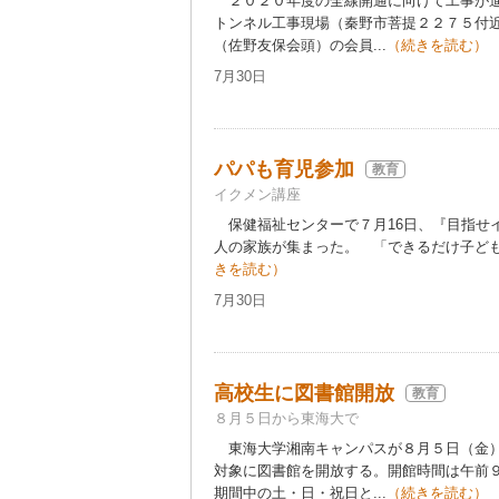
２０２０年度の全線開通に向けて工事が進
トンネル工事現場（秦野市菩提２２７５付近
（佐野友保会頭）の会員...
（続きを読む）
7月30日
パパも育児参加
教育
イクメン講座
保健福祉センターで７月16日、『目指せイ
人の家族が集まった。 「できるだけ子ども
きを読む）
7月30日
高校生に図書館開放
教育
８月５日から東海大で
東海大学湘南キャンパスが８月５日（金）
対象に図書館を開放する。開館時間は午前
期間中の土・日・祝日と...
（続きを読む）