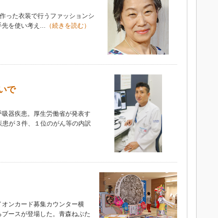
で作った衣装で行うファッションシ
を使い考え...
（続きを読む）
いで
吸器疾患。厚生労働省が発表す
疾患が３件、１位のがん等の内訳
オンカード募集カウンター横
るブースが登場した。青森ねぶた