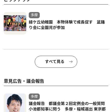
多摩
緑ケ丘幼稚園 本物体験で成長促す 盆踊
り会に全園児が参加
すべて見る
意見広告・議会報告
多摩
議会報告 都議会第２回定例会の一般質問
小池都知事に問う 多摩・稲城選出 東京都