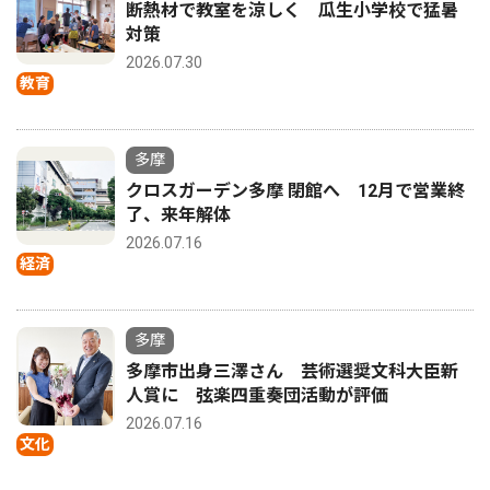
断熱材で教室を涼しく 瓜生小学校で猛暑
対策
2026.07.30
教育
多摩
クロスガーデン多摩 閉館へ 12月で営業終
了、来年解体
2026.07.16
経済
多摩
多摩市出身三澤さん 芸術選奨文科大臣新
人賞に 弦楽四重奏団活動が評価
2026.07.16
文化