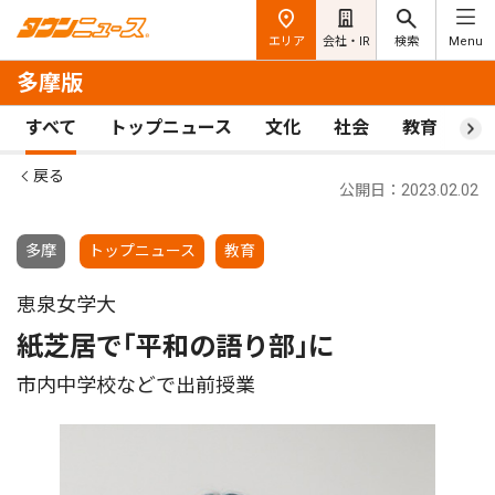
エリア
会社・IR
検索
Menu
多摩版
すべて
トップニュース
文化
社会
教育
ス
戻る
公開日：2023.02.02
多摩
トップニュース
教育
恵泉女学大
紙芝居で｢平和の語り部｣に
市内中学校などで出前授業