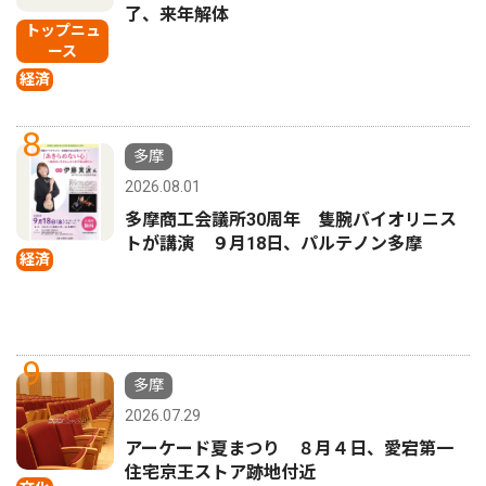
了、来年解体
トップニュ
ース
経済
8
多摩
2026.08.01
多摩商工会議所30周年 隻腕バイオリニス
トが講演 ９月18日、パルテノン多摩
経済
9
多摩
2026.07.29
アーケード夏まつり ８月４日、愛宕第一
住宅京王ストア跡地付近