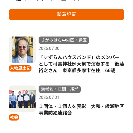
新着記事
さがみはら中央区・緑区
2026.07.30
「すずらんハウスバンド」のメンバー
として村富神社例大祭で演奏する 後藤
人物風土記
裕之さん 東京都多摩市在住 66歳
海老名・座間・綾瀬
2026.07.31
１団体・１個人を表彰 大和・綾瀬地区
事業防犯連絡会
社会