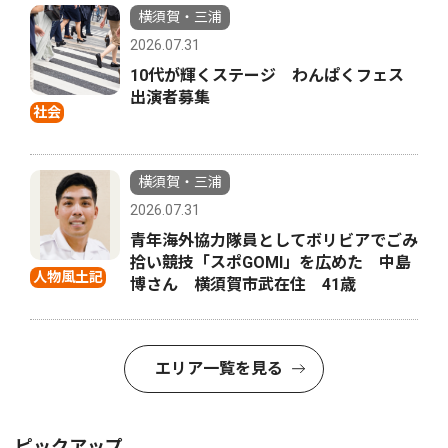
横須賀・三浦
2026.07.31
10代が輝くステージ わんぱくフェス
出演者募集
社会
横須賀・三浦
2026.07.31
青年海外協力隊員としてボリビアでごみ
拾い競技「スポGOMI」を広めた 中島
人物風土記
博さん 横須賀市武在住 41歳
エリア一覧を見る
ピックアップ