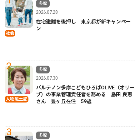
多摩
2026.07.28
在宅避難を後押し 東京都が新キャンペー
ン
社会
2
多摩
2026.07.30
パルテノン多摩こどもひろばOLIVE（オリー
ブ）の事業管理責任者を務める 島田 良恵
人物風土記
さん 豊ヶ丘在住 59歳
3
多摩