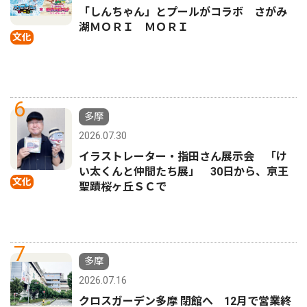
「しんちゃん」とプールがコラボ さがみ
湖ＭＯＲＩ ＭＯＲＩ
文化
6
多摩
2026.07.30
イラストレーター・指田さん展示会 「け
い太くんと仲間たち展」 30日から、京王
文化
聖蹟桜ヶ丘ＳＣで
7
多摩
2026.07.16
クロスガーデン多摩 閉館へ 12月で営業終