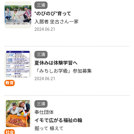
三浦
"のびのび"育って
入居者 坐古さん一家
2024.06.21
三浦
夏休みは体験学習へ
「みちしお学級」参加募集
2024.06.21
教育
三浦
奉仕団体
イモで広がる福祉の輪
掘って 植えて
社会