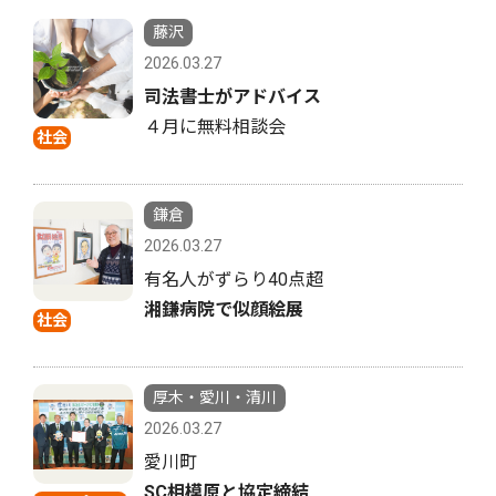
藤沢
2026.03.27
司法書士がアドバイス
４月に無料相談会
社会
鎌倉
2026.03.27
有名人がずらり40点超
湘鎌病院で似顔絵展
社会
厚木・愛川・清川
2026.03.27
愛川町
SC相模原と協定締結