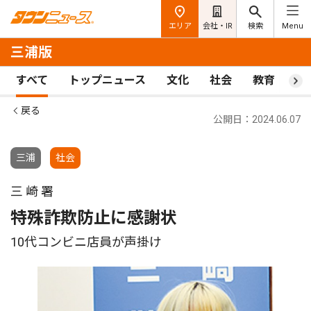
エリア
会社・IR
検索
Menu
三浦版
すべて
トップニュース
文化
社会
教育
ス
戻る
公開日：2024.06.07
三浦
社会
三 崎 署
特殊詐欺防止に感謝状
10代コンビニ店員が声掛け