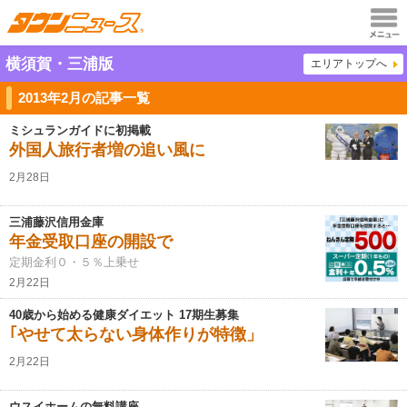
メニュ
横須賀・三浦版
エリアトップへ
ー
2013年2月の記事一覧
ミシュランガイドに初掲載
外国人旅行者増の追い風に
2月28日
三浦藤沢信用金庫
年金受取口座の開設で
定期金利０・５％上乗せ
2月22日
40歳から始める健康ダイエット 17期生募集
｢やせて太らない身体作りが特徴」
2月22日
ウスイホームの無料講座