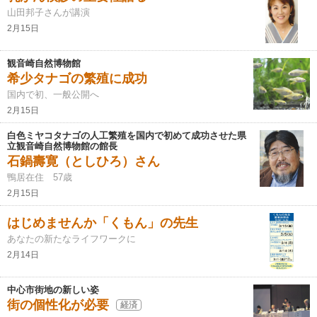
山田邦子さんが講演
2月15日
観音崎自然博物館
希少タナゴの繁殖に成功
国内で初、一般公開へ
2月15日
白色ミヤコタナゴの人工繁殖を国内で初めて成功させた県
立観音崎自然博物館の館長
石鍋壽寛（としひろ）さん
鴨居在住 57歳
2月15日
はじめませんか「くもん」の先生
あなたの新たなライフワークに
2月14日
中心市街地の新しい姿
街の個性化が必要
経済