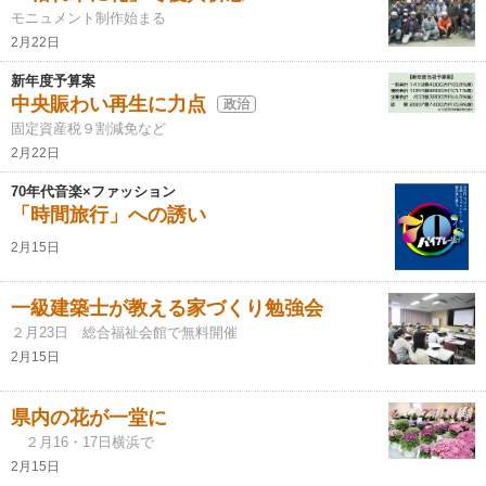
モニュメント制作始まる
2月22日
新年度予算案
中央賑わい再生に力点
政治
固定資産税９割減免など
2月22日
70年代音楽×ファッション
「時間旅行」への誘い
2月15日
一級建築士が教える家づくり勉強会
２月23日 総合福祉会館で無料開催
2月15日
県内の花が一堂に
２月16・17日横浜で
2月15日