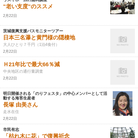
"老い支度"のススメ
2月22日
茨城復興支援バスモニターツアー
日本三名瀑と黄門様の隠棲地
大人ひとり７千円（1泊4食付）
2月22日
Ｈ21年比で最大66％減
中央地区の通行量調査
2月22日
明日開催される「のりフェスタ」の中心メンバーとして活
動する海苔生産者
長塚 由美さん
走水在住
2月22日
市民有志
「枯れ木に花」で復興祈念