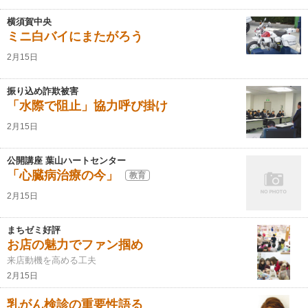
横須賀中央
ミニ白バイにまたがろう
2月15日
振り込め詐欺被害
「水際で阻止」協力呼び掛け
2月15日
公開講座 葉山ハートセンター
「心臓病治療の今」
教育
2月15日
まちゼミ好評
お店の魅力でファン掴め
来店動機を高める工夫
2月15日
乳がん検診の重要性語る