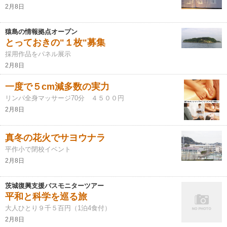
2月8日
猿島の情報拠点オープン
とっておきの"１枚"募集
採用作品をパネル展示
2月8日
一度で５cm減多数の実力
リンパ全身マッサージ70分 ４５００円
2月8日
真冬の花火でサヨウナラ
平作小で閉校イベント
2月8日
茨城復興支援バスモニターツアー
平和と科学を巡る旅
大人ひとり９千５百円（1泊4食付）
2月8日