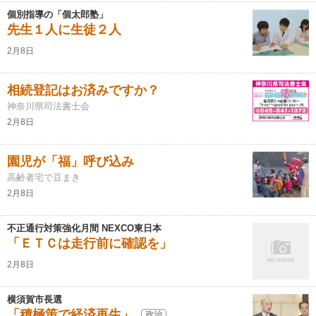
個別指導の「個太郎塾」
先生１人に生徒２人
2月8日
相続登記はお済みですか？
神奈川県司法書士会
2月8日
園児が「福」呼び込み
高齢者宅で豆まき
2月8日
不正通行対策強化月間 NEXCO東日本
「ＥＴＣは走行前に確認を」
2月8日
横須賀市長選
「積極策で経済再生」
政治