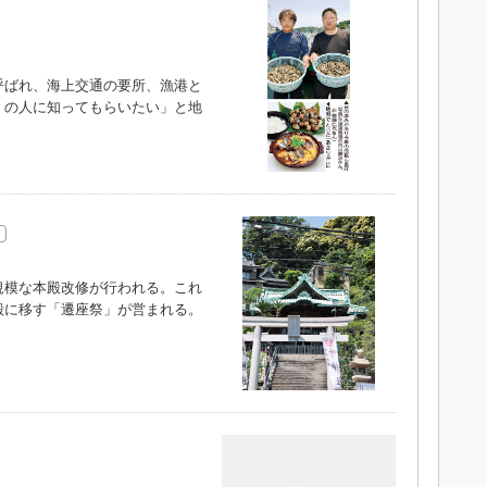
ばれ、海上交通の要所、漁港と
くの人に知ってもらいたい」と地
）
模な本殿改修が行われる。これ
殿に移す「遷座祭」が営まれる。
）