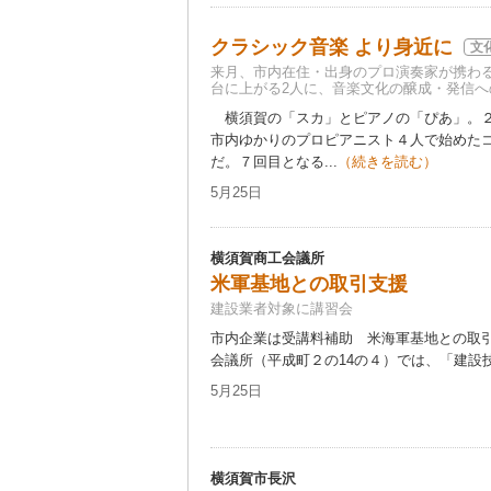
クラシック音楽 より身近に
文
来月、市内在住・出身のプロ演奏家が携わ
台に上がる2人に、音楽文化の醸成・発信へ
横須賀の「スカ」とピアノの「ぴあ」。２
市内ゆかりのプロピアニスト４人で始めた
だ。７回目となる...
（続きを読む）
5月25日
横須賀商工会議所
米軍基地との取引支援
建設業者対象に講習会
市内企業は受講料補助 米海軍基地との取
会議所（平成町２の14の４）では、「建設技
5月25日
横須賀市長沢