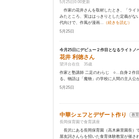
5月25日0:00更新
作家の花井さんを取材したとき、「ライト
みたところ、実ははっきりとした定義がない
代向けで、作風が漫画...
（続きを読む）
5月25日
今月25日にデビュー２作目となるライトノ
花井 利徳さん
望洋台在住 35歳
作家と塾講師 二足のわらじ ○…自身２作
る。物語は「魔物」の学校に人間の主人公が教
5月25日
中華シェフとデザート作り
教育
長岡保育園で食育講座
長沢にある長岡保育園（高木麻里園長）で
屋友詞さんらを招いた食育体験教室が催さ