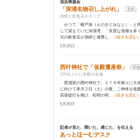
追浜商盛会
「深浦名物召し上がれ」
文化
漁師と飲食店がタッグ
かつて「榎戸湊（えのきどみなと）」と呼
して栄えていた深浦湾。「良質な漁場を多
元の飲食店が漁師と連携し...
（続きを読む
5月25日
西叶神社で「仮殿遷座祭」
社会
176年ぶりに本殿大改修
西浦賀の西叶神社で、１７６年振りに大規
に向けて来月２日（土）の夜、ご神体を仮
高張提灯を掲げ、松明の明...
（続きを読む
5月25日
記者が見た、聞いた、感じた、を伝える
あっとほーむデスク