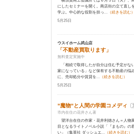
横須賀商工会議所では６月５日（火）、商
にしたセミナーを開く。商店街の立て直し
学ぶ。中心的な役割を担っ...
（続きを読む
5月25日
ウスイホーム武山店
「不動産買取ります」
無料査定実施中
「相続で取得したが自分は住む予定がない
家になっている」など保有する不動産の悩み
に、売却処分や賃貸を...
（続きを読む）
5月25日
”魔物”と人間の学園コメディ
市内在住の花井さん著
望洋台在住の作家・花井利徳さん＝人物風
目となるライトノベル小説「『まもの』の
い」（集英社 ダッシュエ...
（続きを読む）