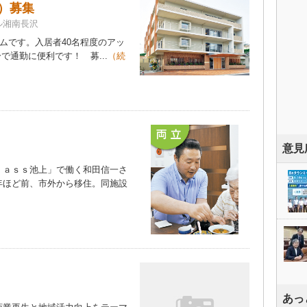
）募集
ル湘南長沢
ムです。入居者40名程度のアッ
通勤に便利です！ 募...
（続
意見
ａｓｓ池上」で働く和田信一さ
年ほど前、市外から移住。同施設
あっ