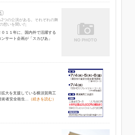
化
る2つの公演がある。それぞれの舞
の想いを聞いた
０１１年に、国内外で活躍する
コンサート企画が「スカぴあ」
引拡大を支援している横須賀商工
術者安全衛生...
（続きを読む）