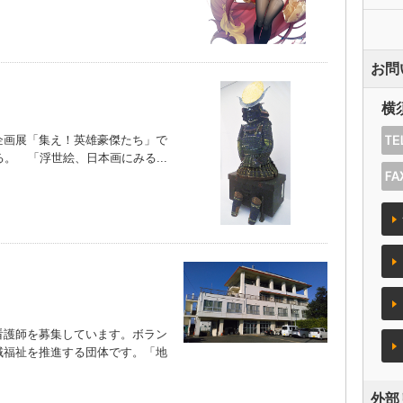
お問
横
画展「集え！英雄豪傑たち」で
。 「浮世絵、日本画にみる...
護師を募集しています。ボラン
域福祉を推進する団体です。「地
外部