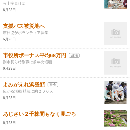
赤十字奉仕団
6月23日
支援バス被災地へ
市社協がボランティア募集
6月23日
市役所ボーナス平均68万円
政治
副市長ら特別職は前年比増額
6月23日
よみがえれ浜昼顔
社会
広がる活動 植栽に約２００人
6月23日
あじさい２千株間もなく見ごろ
6月23日