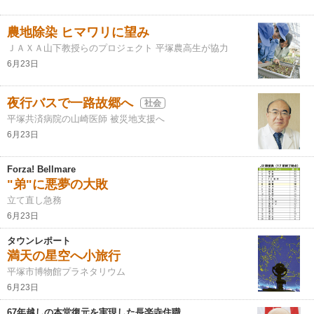
農地除染 ヒマワリに望み
ＪＡＸＡ山下教授らのプロジェクト 平塚農高生が協力
6月23日
夜行バスで一路故郷へ
社会
平塚共済病院の山崎医師 被災地支援へ
6月23日
Forza! Bellmare
"弟"に悪夢の大敗
立て直し急務
6月23日
タウンレポート
満天の星空へ小旅行
平塚市博物館プラネタリウム
6月23日
67年越しの本堂復元を実現した長楽寺住職