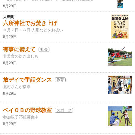
8月29日
大磯町
六所神社でお焚き上げ
９月７日・８日 人形などをお祓い
8月29日
有事に備えて
社会
非常食の炊き出しも
8月29日
放デイで手話ダンス
教育
北村さんが指導
8月29日
ベイＯＢの野球教室
スポーツ
参加親子75組募集中
8月29日