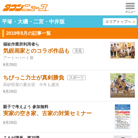
メニュ
平塚・大磯・二宮・中井版
エリアトップへ
ー
2019年8月の記事一覧
福祉作業所利用者ら
気鋭画家とのコラボ作品も
文化
アート×ハート展
8月29日
ちびっこ力士が真剣勝負
スポーツ
高砂部屋の夏合宿 今年も盛況
8月29日
親子で考えよう 参加無料
実家の空き家、古家の対策セミナー
8月29日
Ｔ＆Ｍ講座 第35講