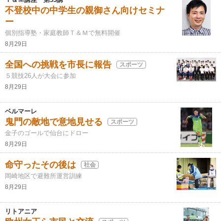
不登校中の中学生の親御さん向けセミナ
ー
個別指導塾・家庭教師Ｔ＆Ｍで無料開催
8月29日
全国への挑戦を市長に報告
スポーツ
５競技26人が大会に参加
8月29日
ベルマーレ
鬼門の敵地で意地見せる
スポーツ
金子のゴールで仙台にドロー
8月29日
命守ったその後は
社会
岡崎地区で避難所運営訓練
8月29日
リトアニア