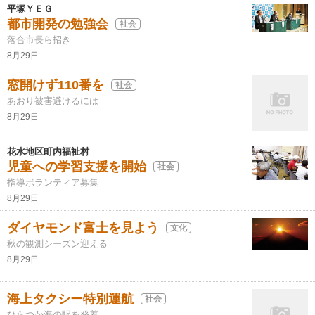
平塚ＹＥＧ
都市開発の勉強会
社会
落合市長ら招き
8月29日
窓開けず110番を
社会
あおり被害避けるには
8月29日
花水地区町内福祉村
児童への学習支援を開始
社会
指導ボランティア募集
8月29日
ダイヤモンド富士を見よう
文化
秋の観測シーズン迎える
8月29日
海上タクシー特別運航
社会
ひらつか海の駅を発着