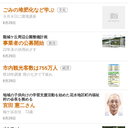
ごみの堆肥化など学ぶ
文化
９月８日に環境講座
8月29日
龍城ケ丘周辺公園整備計画
事業者の公募開始
政治
22年末の供用めざす
8月29日
市内観光客数は755万人
経済
県18年調査 雨の七夕で下振れ
8月29日
地域の子供向けの学習支援活動を始めた花水地区町内福祉
村の会長を務める
宮田 憲二さん
袖ケ浜在住 72歳
8月29日