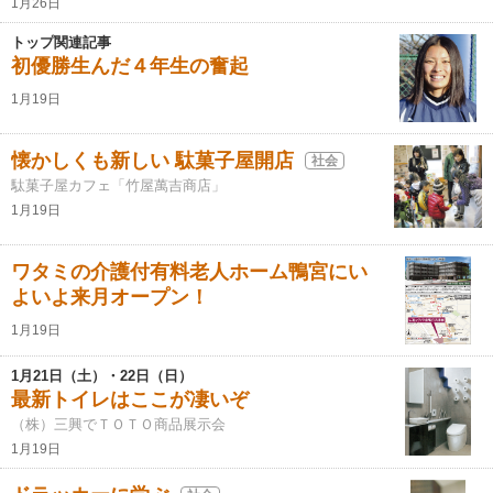
1月26日
トップ関連記事
初優勝生んだ４年生の奮起
1月19日
懐かしくも新しい 駄菓子屋開店
社会
駄菓子屋カフェ「竹屋萬吉商店」
1月19日
ワタミの介護付有料老人ホーム鴨宮にい
よいよ来月オープン！
1月19日
1月21日（土）・22日（日）
最新トイレはここが凄いぞ
（株）三興でＴＯＴＯ商品展示会
1月19日