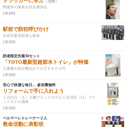
ドラッカーに学ぶ
社会
関連本の著者を招き講演会
1月19日
駅前で防犯呼びかけ
浜岳中柔道部員も参加
1月19日
読者限定先着30セット
「TOTO最新型超節水トイレ」が特価
工事費＆処分費込みで６万９８００円
1月19日
安心で快適な毎日… 参加費無料
リフォームで手に入れよう
１月21日（土）大磯プリンスホテル１月29日（日）グラ
ンドホテル湘南
1月19日
ベルマーレトレーナー２人
救命活動に表彰状