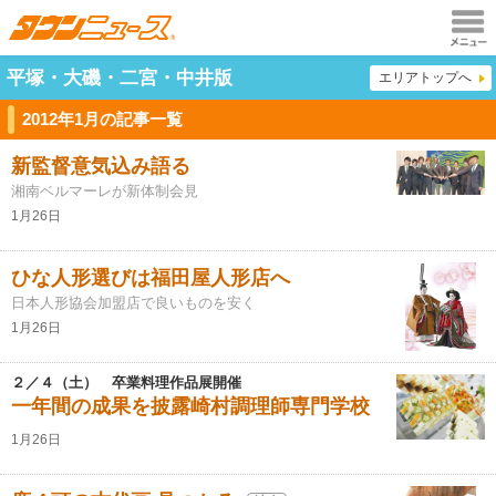
メニュ
平塚・大磯・二宮・中井版
エリアトップへ
ー
2012年1月の記事一覧
新監督意気込み語る
湘南ベルマーレが新体制会見
1月26日
ひな人形選びは福田屋人形店へ
日本人形協会加盟店で良いものを安く
1月26日
２／４（土） 卒業料理作品展開催
一年間の成果を披露崎村調理師専門学校
1月26日