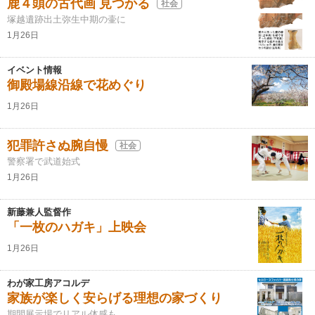
鹿４頭の古代画 見つかる
社会
塚越遺跡出土弥生中期の壷に
1月26日
イベント情報
御殿場線沿線で花めぐり
1月26日
犯罪許さぬ腕自慢
社会
警察署で武道始式
1月26日
新藤兼人監督作
「一枚のハガキ」上映会
1月26日
わが家工房アコルデ
家族が楽しく安らげる理想の家づくり
期間展示場でリアル体感も