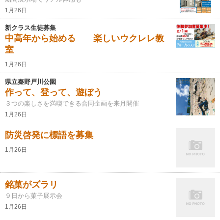
1月26日
新クラス生徒募集
中高年から始める 楽しいウクレレ教
室
1月26日
県立秦野戸川公園
作って、登って、遊ぼう
３つの楽しさを満喫できる合同企画を来月開催
1月26日
防災啓発に標語を募集
1月26日
銘菓がズラリ
９日から菓子展示会
1月26日