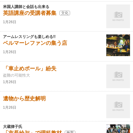
米国人講師と会話も出来る
英語講座の受講者募集
文化
1月26日
アームレスリングも楽しめる!!
ベルマーレファンの集う店
1月26日
「車止めポール」紛失
盗難の可能性大
1月26日
遺物から歴史解明
1月26日
大蔵律子氏
教育