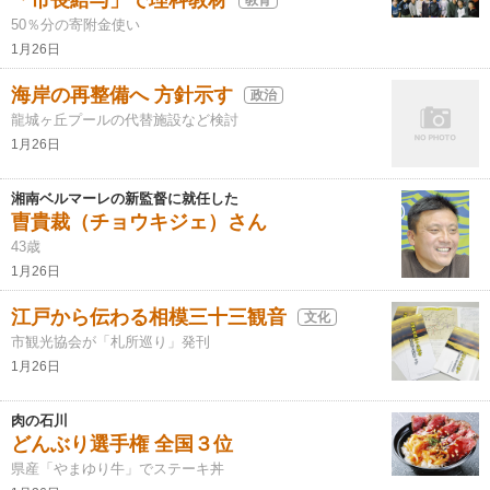
「市長給与」で理科教材
50％分の寄附金使い
1月26日
海岸の再整備へ 方針示す
政治
龍城ヶ丘プールの代替施設など検討
1月26日
湘南ベルマーレの新監督に就任した
曺貴裁（チョウキジェ）さん
43歳
1月26日
江戸から伝わる相模三十三観音
文化
市観光協会が「札所巡り」発刊
1月26日
肉の石川
どんぶり選手権 全国３位
県産「やまゆり牛」でステーキ丼