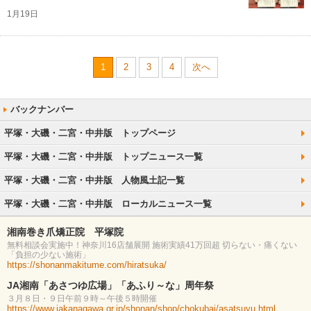
1月19日
1
2
3
4
次へ
平塚・大磯・二宮・中井版 トップページ
平塚・大磯・二宮・中井版 トップニュース一覧
平塚・大磯・二宮・中井版 人物風土記一覧
平塚・大磯・二宮・中井版 ローカルニュース一覧
湘南巻き爪矯正院 平塚院
無料相談会実施中！神奈川16店舗展開 施術実績41万回超 切らない・痛くない
「負担の少ない施術」
https://shonanmakitume.com/hiratsuka/
JA湘南「あさつゆ広場」「あふり～な」周年祭
３月８日・９日午前９時～午後５時開催
https://www.jakanagawa.gr.jp/shonan/shop/chokubai/asatsuyu.html