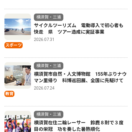
横須賀・三浦
サイクルツーリズム 電動導入で初心者も
快走 県 ツアー造成に実証事業
2026.07.31
スポーツ
横須賀・三浦
横須賀市自然・人文博物館 155年ぶりナウ
マン里帰り 科博巡回展、全国に先駆けて
2026.07.24
教育
横須賀・三浦
横須賀在住二輪レーサー 鈴鹿８耐で３度
目の栄冠 功を奏した暑熱順化