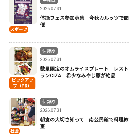
中原区
2026.07.31
体操フェス参加募集 今秋カルッツで開
催
スポーツ
伊勢原
2026.07.31
数量限定のオムライスプレート レスト
ランCIZA 希少なみやじ豚が絶品
ピックアッ
プ（PR）
伊勢原
2026.07.31
朝食の大切さ知って 南公民館で料理教
室
社会