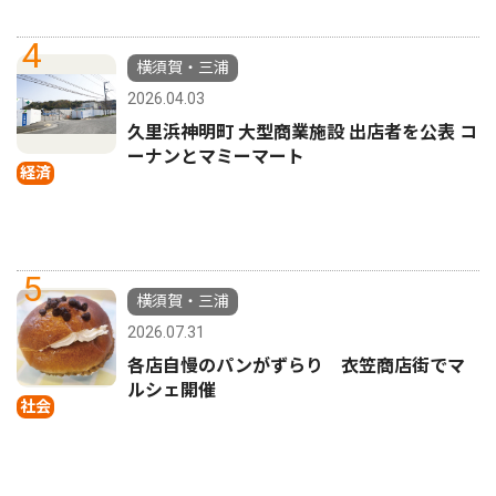
4
横須賀・三浦
2026.04.03
久里浜神明町 大型商業施設 出店者を公表 コ
ーナンとマミーマート
経済
5
横須賀・三浦
2026.07.31
各店自慢のパンがずらり 衣笠商店街でマ
ルシェ開催
社会