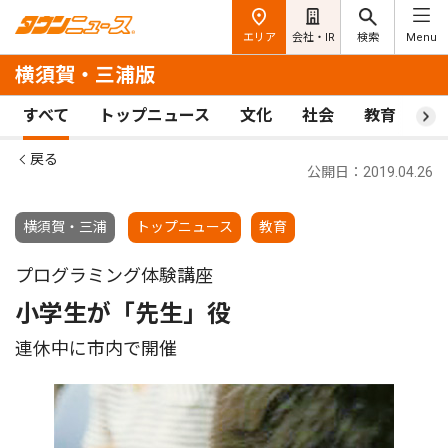
エリア
会社・IR
検索
Menu
横須賀・三浦版
すべて
トップニュース
文化
社会
教育
ス
戻る
公開日：2019.04.26
横須賀・三浦
トップニュース
教育
プログラミング体験講座
小学生が「先生」役
連休中に市内で開催