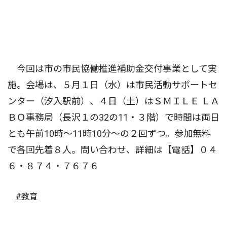
今回は市の市民協働推進補助金交付事業として実
施。会場は、５月１日（水）は市民活動サポートセ
ンター（汐入駅前）、４日（土）はＳＭＩＬＥ ＬＡ
ＢＯ事務局（長沢１の32の11・３階）で時間は両日
とも午前10時〜11時10分〜の２回ずつ。参加無料
で各回先着８人。問い合わせ、詳細は【電話】０４
６・８７４・７６７６
#教育