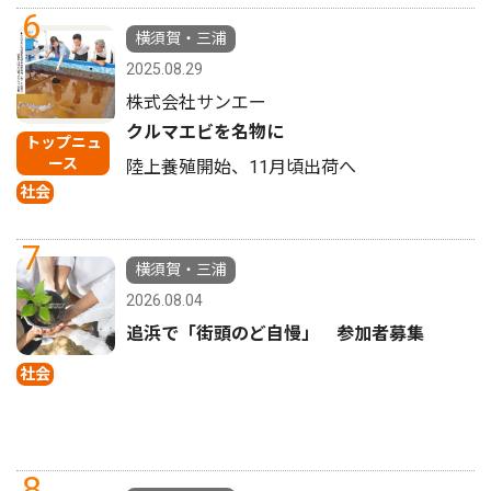
6
横須賀・三浦
2025.08.29
株式会社サンエー
クルマエビを名物に
トップニュ
ース
陸上養殖開始、11月頃出荷へ
社会
7
横須賀・三浦
2026.08.04
追浜で「街頭のど自慢」 参加者募集
社会
8