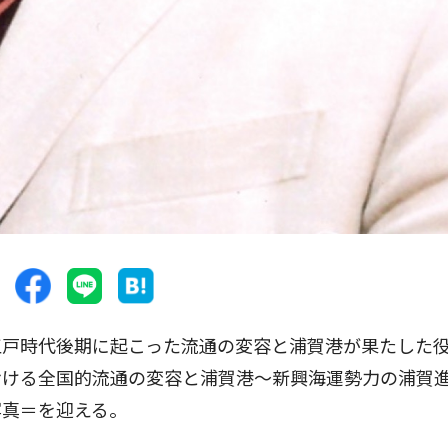
戸時代後期に起こった流通の変容と浦賀港が果たした
おける全国的流通の変容と浦賀港〜新興海運勢力の浦賀
写真＝を迎える。