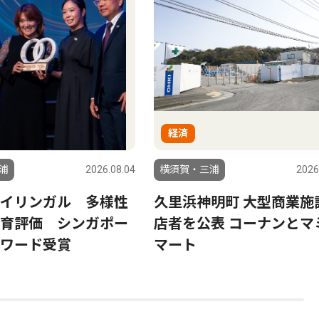
経済
浦
2026.08.04
横須賀・三浦
2026
イリンガル 多様性
久里浜神明町 大型商業施
育評価 シンガポー
店者を公表 コーナンとマ
ワード受賞
マート