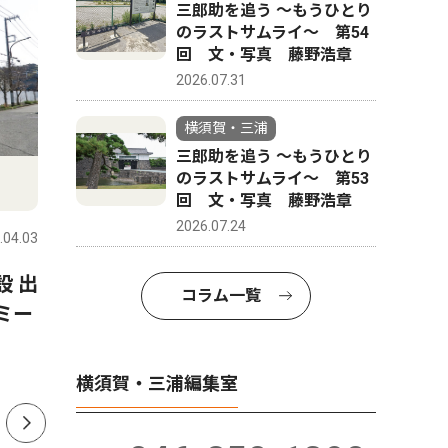
三郎助を追う 〜もうひとり
のラストサムライ〜 第54
回 文・写真 藤野浩章
2026.07.31
横須賀・三浦
三郎助を追う 〜もうひとり
のラストサムライ〜 第53
文化
スポーツ
回 文・写真 藤野浩章
2026.07.24
.04.03
横須賀・三浦
2026.07.31
横須賀・三
設 出
兄弟ピアノデュオ「レ・フレ
県内公立
コラム一覧
ミー
ール」 始まりの地で鳴らす
「リアル
４手連弾 メジャーデビュー
横須賀高
20周年
横須賀・三浦編集室