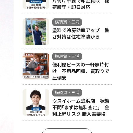
片付け不要で即金買取 秘
密厳守・即日対応
横須賀・三浦
塗料で冷房効率アップ 暑
さ対策は住宅塗装から
横須賀・三浦
便利屋ピースの一軒家片付
け 不用品回収、買取りで
圧倒安
横須賀・三浦
ウスイホーム追浜店 状態
不問｢まずは無料査定｣ 金
利上昇リスク 購入需要増