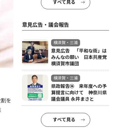
すべて見る
意見広告・議会報告
横須賀・三浦
意見広告 「平和な街」は
みんなの願い 日本共産党
横須賀市議団
横須賀・三浦
県政報告㊱ 来年度への予
算提言に向けて 神奈川県
議会議員 永井まさと
役割を
進
すべて見る