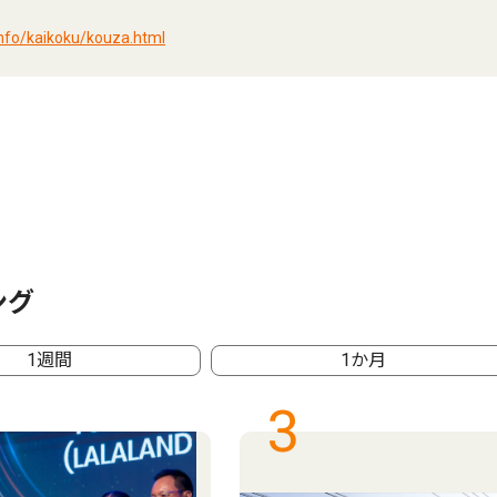
info/kaikoku/kouza.html
ング
1週間
1か月
3