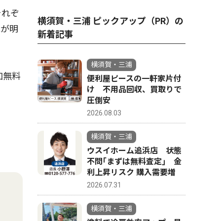
それぞ
横須賀・三浦 ピックアップ（PR）の
れが明
新着記事
横須賀・三浦
加無料
便利屋ピースの一軒家片付
け 不用品回収、買取りで
圧倒安
2026.08.03
横須賀・三浦
ウスイホーム追浜店 状態
不問｢まずは無料査定｣ 金
利上昇リスク 購入需要増
2026.07.31
横須賀・三浦