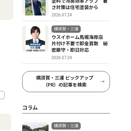
塗料で冷房効率アップ 暑
さ対策は住宅塗装から
2026.07.24
横須賀・三浦
ウスイホーム馬堀海岸店
片付け不要で即金買取 秘
密厳守・即日対応
2026.07.24
横須賀・三浦 ピックアップ
（PR）の記事を検索
コラム
4
5
横須賀・三浦