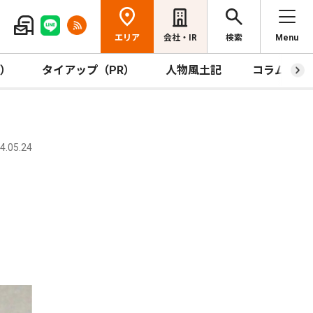
エリア
会社・IR
検索
Menu
R）
タイアップ（PR）
人物風土記
コラム
.05.24