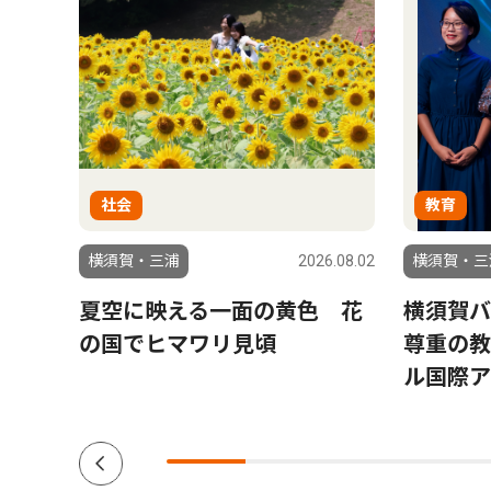
社会
教育
6.08.01
横須賀・三浦
2026.08.02
横須賀・三
への
夏空に映える一面の黄色 花
横須賀バ
の国でヒマワリ見頃
尊重の教
ル国際ア