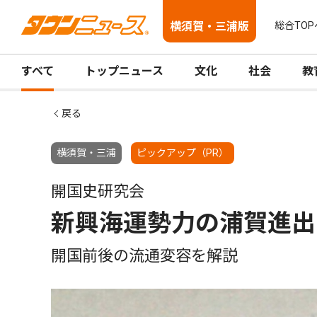
横須賀・三浦版
総合TOP
すべて
トップニュース
文化
社会
教
戻る
横須賀・三浦
ピックアップ（PR）
開国史研究会
新興海運勢力の浦賀進出
開国前後の流通変容を解説