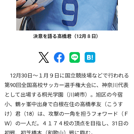
決意を語る高橋君（12月８日）
12月30日〜１月９日に国立競技場などで行われる
第90回全国高校サッカー選手権大会に、神奈川代表
として出場する桐光学園（川崎市）。旭区の今宿
小、鶴ヶ峯中出身で白根在住の高橋孝友（こうす
け）君（18）は、攻撃の一角を担うフォワード（Ｆ
Ｗ）の一人だ。４１７４校の頂点を目指し、31日の
初戦、初芝橋本（和歌山）戦に臨む。