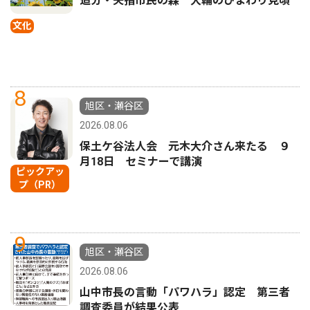
追分・矢指市民の森 大輪のひまわり見頃
文化
8
旭区・瀬谷区
2026.08.06
保土ケ谷法人会 元木大介さん来たる ９
月18日 セミナーで講演
ピックアッ
プ（PR）
9
旭区・瀬谷区
2026.08.06
山中市長の言動「パワハラ」認定 第三者
調査委員が結果公表