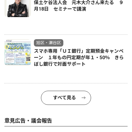
保土ケ谷法人会 元木大介さん来たる ９
月18日 セミナーで講演
旭区・瀬谷区
スマホ専用「ＵＩ銀行」定期預金キャンペ
ーン １年もの円定期が年１・50％ きら
ぼし銀行で対面サポート
すべて見る
意見広告・議会報告