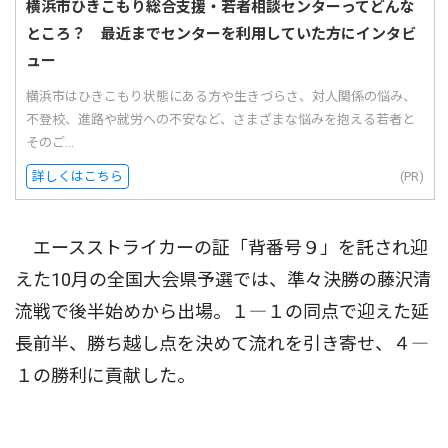
横浜市ひきこもり総合支援・若者相談センターってどんな
ところ？ 最近までセンターを利用していた方にインタビ
ュー
横浜市はひきこもり状態にある方や生きづらさ、対人関係の悩み、
不登校、進路や就労への不安など、さまざまな悩みを抱える若者と
そのご...
詳しくはこちら
(PR)
エースストライカーの証「背番号９」を託され迎
えた10月の全国大会県予選では、準々決勝の藤沢清
流戦で後半始めから出場。１―１の同点で迎えた延
長前半、勝ち越し点を決めて流れを引き寄せ、４―
１の勝利に貢献した。