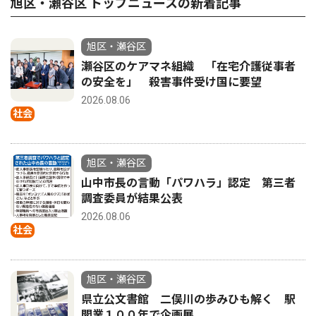
旭区・瀬谷区 トップニュースの新着記事
旭区・瀬谷区
瀬谷区のケアマネ組織 「在宅介護従事者
の安全を」 殺害事件受け国に要望
2026.08.06
社会
旭区・瀬谷区
山中市長の言動「パワハラ」認定 第三者
調査委員が結果公表
2026.08.06
社会
旭区・瀬谷区
県立公文書館 二俣川の歩みひも解く 駅
開業１００年で企画展