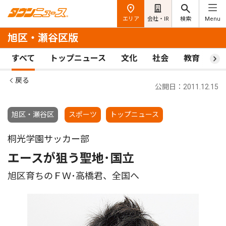
エリア
会社・IR
検索
Menu
旭区・瀬谷区版
すべて
トップニュース
文化
社会
教育
ス
戻る
公開日：2011.12.15
旭区・瀬谷区
スポーツ
トップニュース
桐光学園サッカー部
エースが狙う聖地･国立
旭区育ちのＦＷ･高橋君、全国へ