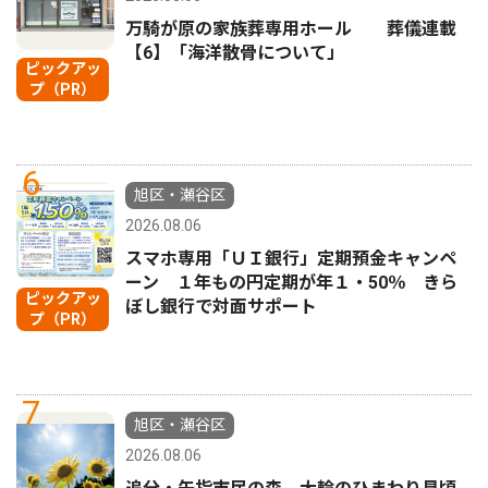
万騎が原の家族葬専用ホール 葬儀連載
【6】「海洋散骨について」
ピックアッ
プ（PR）
6
旭区・瀬谷区
2026.08.06
スマホ専用「ＵＩ銀行」定期預金キャンペ
ーン １年もの円定期が年１・50％ きら
ピックアッ
ぼし銀行で対面サポート
プ（PR）
7
旭区・瀬谷区
2026.08.06