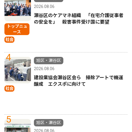
2026.08.06
瀬谷区のケアマネ組織 「在宅介護従事者
の安全を」 殺害事件受け国に要望
トップニュ
ース
社会
4
旭区・瀬谷区
2026.08.06
建設業協会瀬谷区会ら 掃除アートで機運
醸成 エクスポに向けて
社会
5
旭区・瀬谷区
2026.08.06