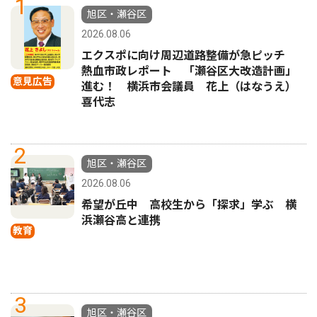
1
旭区・瀬谷区
2026.08.06
エクスポに向け周辺道路整備が急ピッチ
熱血市政レポート 「瀬谷区大改造計画」
意見広告
進む！ 横浜市会議員 花上（はなうえ）
喜代志
2
旭区・瀬谷区
2026.08.06
希望が丘中 高校生から「探求」学ぶ 横
浜瀬谷高と連携
教育
3
旭区・瀬谷区