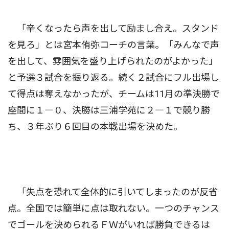
「辛くなったら声を出して励まし合え。スタンド
を見ろ」とは宮本侑弥コーチの言葉。「みんなで声
を出して、雰囲気を盛り上げられたのがよかった」
と予選３試合を振り返る。続く２試合にフル出場し
て得点は奪えなかったが、チームは11月の準決勝で
座間に１―０、決勝は三浦学苑に２―１で競り勝
ち、３年ぶり６回目の本戦出場を決めた。
「失点を恐れて全体的に引いてしまったのが反省
点。全国では簡単に点は取れない。一つのチャンス
でゴールを決められるＦＷがいれば勝負できるは