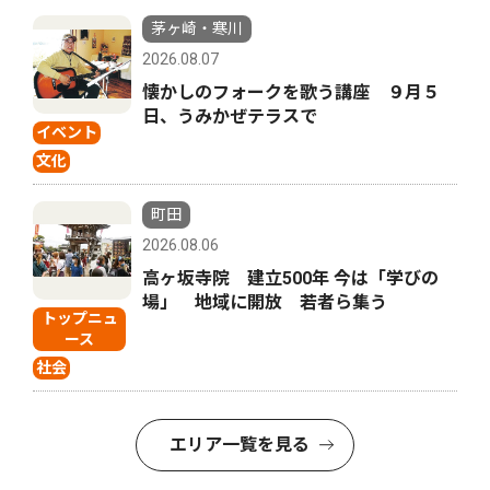
茅ヶ崎・寒川
2026.08.07
懐かしのフォークを歌う講座 ９月５
日、うみかぜテラスで
イベント
文化
町田
2026.08.06
高ヶ坂寺院 建立500年 今は「学びの
場」 地域に開放 若者ら集う
トップニュ
ース
社会
エリア一覧を見る