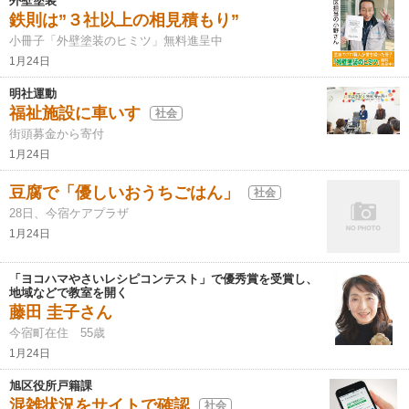
外壁塗装
鉄則は”３社以上の相見積もり”
小冊子「外壁塗装のヒミツ」無料進呈中
1月24日
明社運動
福祉施設に車いす
社会
街頭募金から寄付
1月24日
豆腐で「優しいおうちごはん」
社会
28日、今宿ケアプラザ
1月24日
「ヨコハマやさいレシピコンテスト」で優秀賞を受賞し、
地域などで教室を開く
藤田 圭子さん
今宿町在住 55歳
1月24日
旭区役所戸籍課
混雑状況をサイトで確認
社会