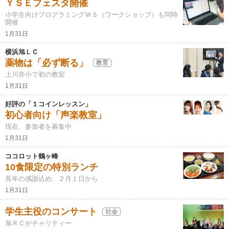
ＹＳＥフェスタ開催
小学生向けプログラミングＷＳ（ワークショップ）も同時
開催
1月31日
横浜旭ＬＣ
薬物は「必ず断る」
教育
上川井小で初の教室
1月31日
好評の「１コインレッスン」
初心者向け「声楽教室」
現在、参加者を募集中
1月31日
ココロット鶴ヶ峰
10食限定の特別ランチ
長年の感謝込め、２月１日から
1月31日
学生主役のコンサート
社会
旭ＲＣがチャリティー