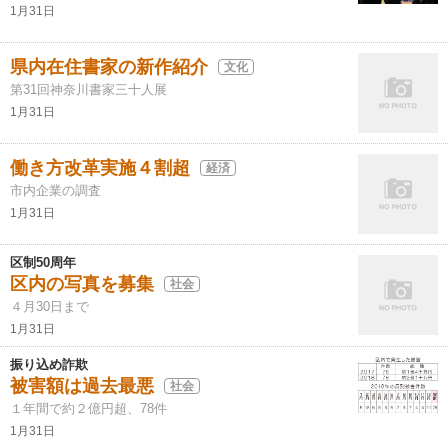
1月31日
県内在住書家の新作紹介
文化
第31回神奈川書家三十人展
1月31日
働き方改革実施４割超
経済
市内企業の調査
1月31日
区制50周年
区内の写真を募集
社会
４月30日まで
1月31日
振り込め詐欺
被害額は過去最悪
社会
１年間で約２億円超、78件
1月31日