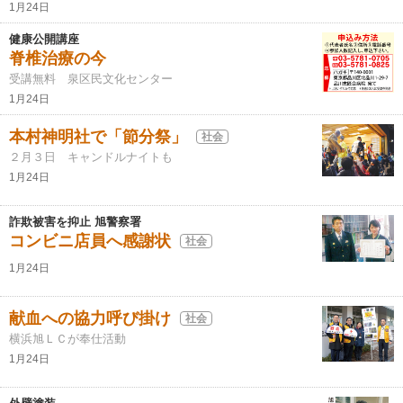
1月24日
健康公開講座
脊椎治療の今
受講無料 泉区民文化センター
1月24日
本村神明社で「節分祭」
社会
２月３日 キャンドルナイトも
1月24日
詐欺被害を抑止 旭警察署
コンビニ店員へ感謝状
社会
1月24日
献血への協力呼び掛け
社会
横浜旭ＬＣが奉仕活動
1月24日