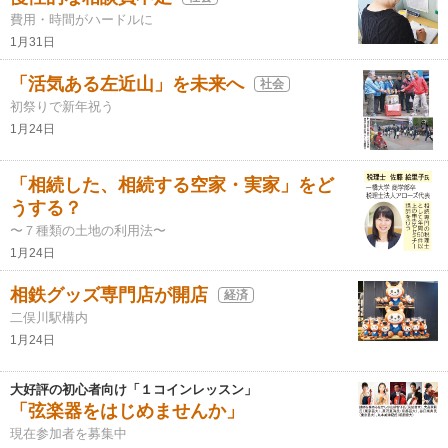
費用・時間がハードルに
1月31日
「活気ある左近山」を未来へ
社会
初祭りで新年祝う
1月24日
「相続した、相続する空家・実家」をど
うする？
〜７種類の土地の利用法〜
1月24日
相鉄グッズ専門店が開店
経済
二俣川駅構内
1月24日
大好評の初心者向け「１コインレッスン」
「弦楽器をはじめませんか」
現在参加者を募集中