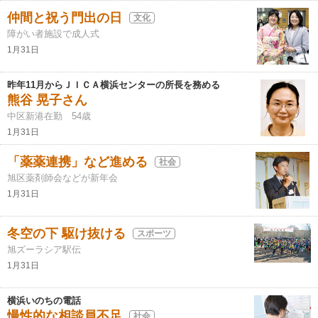
仲間と祝う門出の日
文化
障がい者施設で成人式
1月31日
昨年11月からＪＩＣＡ横浜センターの所長を務める
熊谷 晃子さん
中区新港在勤 54歳
1月31日
「薬薬連携」など進める
社会
旭区薬剤師会などが新年会
1月31日
冬空の下 駆け抜ける
スポーツ
旭ズーラシア駅伝
1月31日
横浜いのちの電話
慢性的な相談員不足
社会