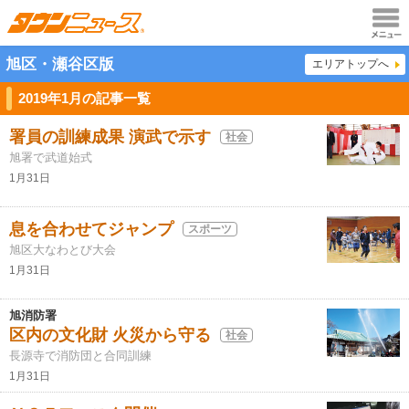
メニュ
旭区・瀬谷区版
エリアトップへ
ー
2019年1月の記事一覧
署員の訓練成果 演武で示す
社会
旭署で武道始式
1月31日
息を合わせてジャンプ
スポーツ
旭区大なわとび大会
1月31日
旭消防署
区内の文化財 火災から守る
社会
長源寺で消防団と合同訓練
1月31日