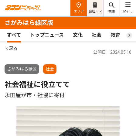
エリア
会社・IR
検索
Menu
さがみはら緑区版
すべて
トップニュース
文化
社会
教育
ス
戻る
公開日：2024.05.16
さがみはら緑区
社会
社会福祉に役立てて
永田屋が市・社協に寄付