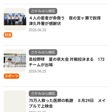
さがみはら緑区
４人の若者が命救う 夜の宮ヶ瀬で説得
津久井署が感謝状
2026.06.25
社会
さがみはら緑区
高校野球 夏の県大会 対戦校決まる 172
チームが出場
2026.06.25
スポーツ
さがみはら緑区
75万人救った医師の軌跡 ８月29日 メイ
プルで上映会