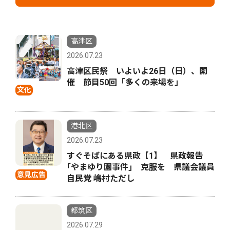
高津区
2026.07.23
高津区民祭 いよいよ26日（日）、開
催 節目50回「多くの来場を」
文化
港北区
2026.07.23
すぐそばにある県政【1】 県政報告
｢やまゆり園事件｣ 克服を 県議会議員
意見広告
自民党 嶋村ただし
都筑区
2026.07.29