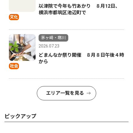
以津院で今年も竹あかり ８月12日、
横浜市都筑区池辺町で
文化
茅ヶ崎・寒川
2026.07.23
どまんなか祭り開催 ８月８日午後４時
から
社会
エリア一覧を見る
ピックアップ