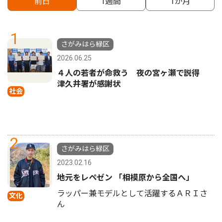
前日
1週間
1か月
1
さがみはら緑区
2026.06.25
４人の若者が命救う 夜の宮ヶ瀬で説得
津久井署が感謝状
社会
2
さがみはら緑区
2023.02.16
地元をレペゼン 「相模原から全国へ」
ラッパー兼モデルとして活躍するＡＲＩさ
文化
ん