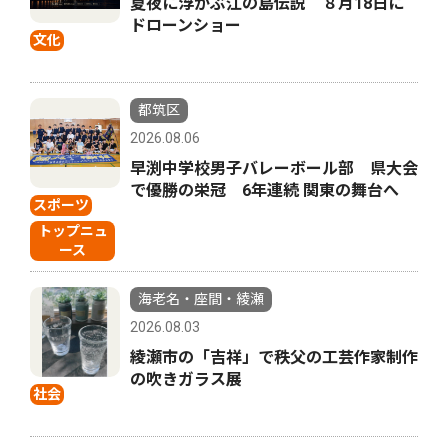
夏夜に浮かぶ江の島伝説 ８月18日に
ドローンショー
文化
都筑区
2026.08.06
早渕中学校男子バレーボール部 県大会
で優勝の栄冠 6年連続 関東の舞台へ
スポーツ
トップニュ
ース
海老名・座間・綾瀬
2026.08.03
綾瀬市の「吉祥」で秩父の工芸作家制作
の吹きガラス展
社会