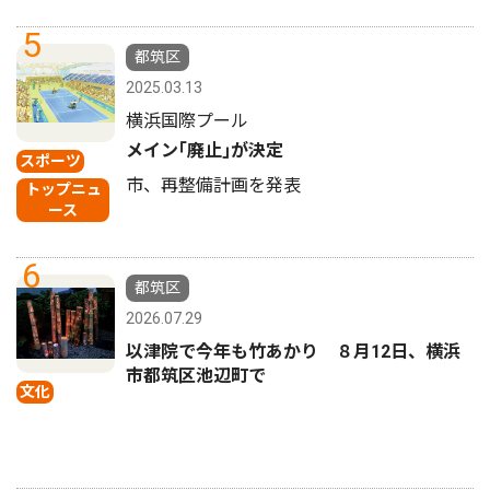
5
都筑区
2025.03.13
横浜国際プール
メイン｢廃止｣が決定
スポーツ
市、再整備計画を発表
トップニュ
ース
6
都筑区
2026.07.29
以津院で今年も竹あかり ８月12日、横浜
市都筑区池辺町で
文化