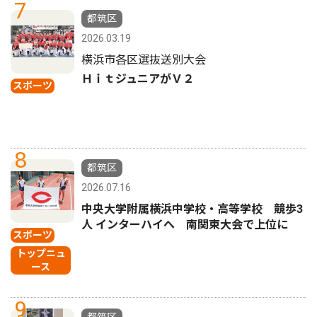
7
都筑区
2026.03.19
横浜市各区選抜送別大会
ＨｉｔジュニアがＶ２
スポーツ
8
都筑区
2026.07.16
中央大学附属横浜中学校・高等学校 競歩3
人 インターハイへ 南関東大会で上位に
スポーツ
トップニュ
ース
9
都筑区