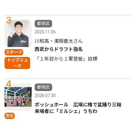
3
都筑区
2025.11.06
川和高・濱岡蒼太さん
西武からドラフト指名
スポーツ
「１年目から１軍登板」目標
トップニュ
ース
4
都筑区
2026.07.30
ボッシュホール 広場に櫓で盆踊り三昧
来場者に「ミルシェ」うちわ
文化