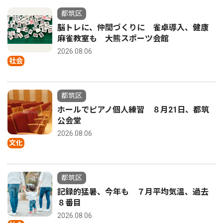
都筑区
脳トレに、仲間づくりに 雀卓導入、健康
麻雀教室も 大熊スポーツ会館
2026.08.06
社会
都筑区
ホールでピアノ個人練習 ８月21日、都筑
公会堂
2026.08.06
文化
都筑区
記録的猛暑、今年も ７月平均気温、過去
８番目
2026.08.06