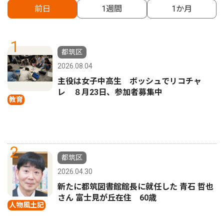
前日
1週間
1か月
1
都筑区
2026.08.04
主役は女子中高生 ボッシュでリコチャ
レ ８月23日、参加者募集中
教育
2
都筑区
2026.04.30
新たに都筑図書館館長に就任した 青石 哲也
さん 富士見が丘在住 60歳
人物風土記