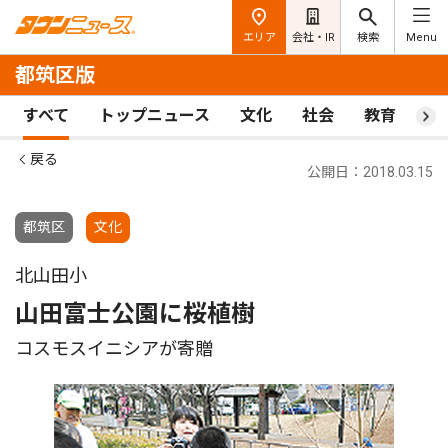
エリア
会社・IR
検索
Menu
都筑区版
すべて
トップニュース
文化
社会
教育
ス
戻る
公開日：2018.03.15
都筑区
文化
北山田小
山田富士公園に桜植樹
コスモスイニシアが寄贈