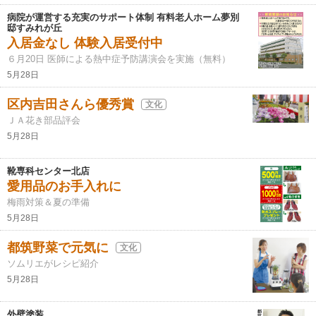
病院が運営する充実のサポート体制 有料老人ホーム夢別
邸すみれが丘
入居金なし 体験入居受付中
６月20日 医師による熱中症予防講演会を実施（無料）
5月28日
区内吉田さんら優秀賞
文化
ＪＡ花き部品評会
5月28日
靴専科センター北店
愛用品のお手入れに
梅雨対策＆夏の準備
5月28日
都筑野菜で元気に
文化
ソムリエがレシピ紹介
5月28日
外壁塗装