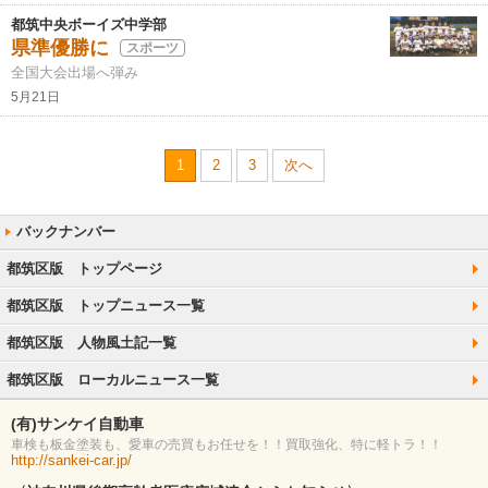
都筑中央ボーイズ中学部
県準優勝に
スポーツ
全国大会出場へ弾み
5月21日
1
2
3
次へ
都筑区版 トップページ
都筑区版 トップニュース一覧
都筑区版 人物風土記一覧
都筑区版 ローカルニュース一覧
(有)サンケイ自動車
車検も板金塗装も、愛車の売買もお任せを！！買取強化、特に軽トラ！！
http://sankei-car.jp/