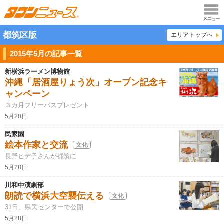
メニュ
都筑区版
エリアトップへ
ー
2015年5月の記事一覧
新横浜ラーメン博物館
沖縄「居酒屋りょう次」オープン記念キ
ャンペーン
３カ月フリーパスプレゼント
5月28日
民家園
絵本作家と交流
文化
長野ヒデ子さんが都筑に
5月28日
川和中演劇部
朗読で横浜大空襲伝える
文化
31日、県民センターで公開
5月28日