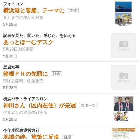
フォトコン
横浜港と客船、テーマに
文化
８月までの作品が対象
5月28日
記者が見た、聞いた、感じた、を伝える
あっとほーむデスク
5月28日0:00更新
5月28日
黒岩知事
箱根ＰＲの先頭に
社会
県庁公開時、物産販売
5月28日
横浜パラトライアスロン
神田さん（区内在住）が栄冠
スポーツ
伴奏者との綿密作戦実る
5月28日
今年度区政運営方針
地域の絆、施策に反映
経済