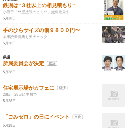
鉄則は”３社以上の相見積もり”
小冊子「外壁塗装のヒミツ」無料進呈中
5月28日
手のひらサイズの傷９８００円〜
本紙読者特典も要チェック
5月28日
県議
所属委員会が決定
政治
5月28日
住宅展示場がカフェに
経済
28日、29日に中川で
5月28日
「ごみゼロ」の日にイベント
文化
5月28日