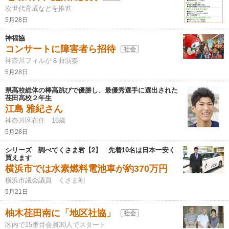
次世代育成などを推進
5月28日
神福協
コンサートに障害者ら招待
社会
神奈川フィルが８曲演奏
5月28日
県高校総体の棒高跳びで優勝し、最優秀選手に選出された
荏田高校２年生
江島 雅紀さん
神奈川区在住 16歳
5月28日
シリーズ 調べてくさま君【2】 先着10名は日本一安く
買えます
横浜市では水素燃料電池車が約370万円
横浜市議会議員 くさま剛
5月21日
柚木荏田南に「地区社協」
社会
区内で15番目会員30人でスタート