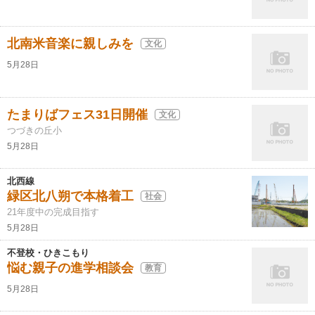
北南米音楽に親しみを
文化
5月28日
たまりばフェス31日開催
文化
つづきの丘小
5月28日
北西線
緑区北八朔で本格着工
社会
21年度中の完成目指す
5月28日
不登校・ひきこもり
悩む親子の進学相談会
教育
5月28日