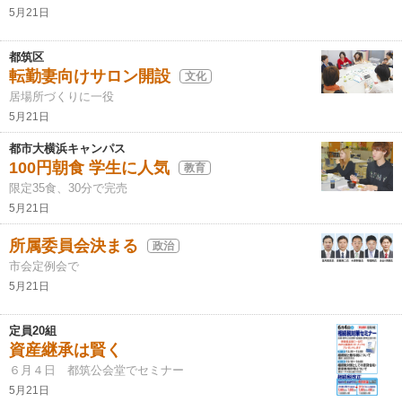
5月21日
都筑区
転勤妻向けサロン開設
文化
居場所づくりに一役
5月21日
都市大横浜キャンパス
100円朝食 学生に人気
教育
限定35食、30分で完売
5月21日
所属委員会決まる
政治
市会定例会で
5月21日
定員20組
資産継承は賢く
６月４日 都筑公会堂でセミナー
5月21日