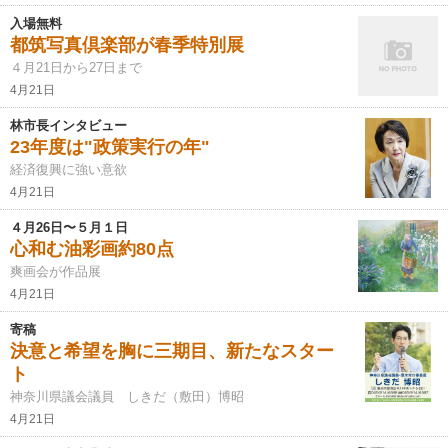
入場無料
都筑写真倶楽部が春季特別展
４月21日から27日まで
4月21日
林市長インタビュー
23年度は"政策実行の年"
経済復興に強い意欲
4月21日
４月26日〜５月１日
心和む油彩画約80点
爽画会が作品展
4月21日
寄稿
決意と希望を胸に三期目、新たなスター
ト
神奈川県議会議員 しきだ（敷田）博昭
4月21日