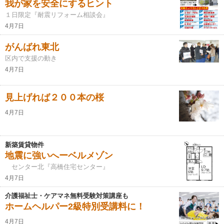
我が家を安全にするヒント
１日限定『耐震リフォーム相談会』
4月7日
がんばれ東北
区内で支援の動き
4月7日
見上げれば２００本の桜
4月7日
新築賃貸物件
地震に強いへーベルメゾン
センター北『高橋住宅センター』
4月7日
介護福祉士・ケアマネ無料受験対策講座も
ホームヘルパー2級特別受講料に！
4月7日