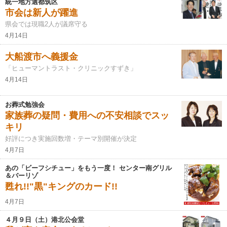
統一地方選都筑区
市会は新人が躍進
県会では現職2人が議席守る
4月14日
大船渡市へ義援金
「ヒューマントラスト・クリニックすずき」
4月14日
お葬式勉強会
家族葬の疑問・費用への不安相談でスッ
キリ
好評につき実施回数増・テーマ別開催が決定
4月7日
あの「ビーフシチュー」をもう一度！ センター南グリル
＆バーリゾ
甦れ!!"黒"キングのカード!!
4月7日
４月９日（土）港北公会堂