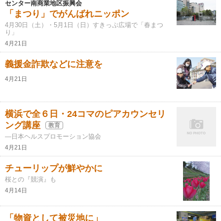
センター南商業地区振興会
「まつり」でがんばれニッポン
4月30日（土）・5月1日（日）すきっぷ広場で「春まつ
り」
4月21日
義援金詐欺などに注意を
4月21日
横浜で全６日・24コマのピアカウンセリ
ング講座
教育
―日本ヘルスプロモーション協会
4月21日
チューリップが鮮やかに
桜との『競演』も
4月14日
「物資として被災地に」