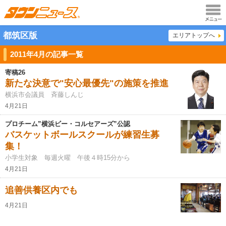
メニュ
都筑区版
エリアトップへ
ー
2011年4月の記事一覧
寄稿26
新たな決意で"安心最優先"の施策を推進
横浜市会議員 斉藤しんじ
4月21日
プロチーム”横浜ビー・コルセアーズ”公認
バスケットボールスクールが練習生募
集！
小学生対象 毎週火曜 午後４時15分から
4月21日
追善供養区内でも
4月21日