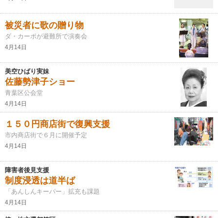
被災者に歌の贈り物
ダ・カーポが避難所で演奏会
4月14日
美空ひばり実妹
佐藤勢津子ショー
青葉区公会堂
4月14日
１５０円商店街で復興支援
市内商店街で６月に開催予定
4月14日
障害者後見支援
制度浸透は道半ば
「あんしんキーパー」拡充も課題
4月14日