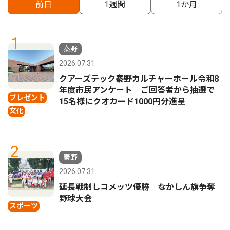
前日
1週間
1か月
1
秦野
2026.07.31
クアーズテック秦野カルチャーホール令和8
年度市民アンケート ご回答者から抽選で
プレゼント
15名様にクオカード1000円分進呈
文化
2
秦野
2026.07.31
延長戦制しコメッツ優勝 なかしん旗争奪
野球大会
スポーツ