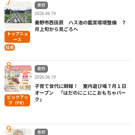
7
秦野
2026.06.19
秦野市西田原 ハス池の鑑賞環境整備 ７
月上旬から見ごろへ
トップニュ
ース
社会
8
秦野
2026.06.19
子育て世代に朗報！ 室内遊び場７月１日
オープン 「はだのにこにこおもちゃパー
ピックアッ
ク」
プ（PR）
9
秦野