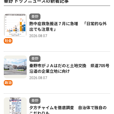
秦野 トップニュースの新着記事
秦野
熱中症救急搬送７月に急増 「日常的な外
出でも注意を」
2026.08.07
社会
秦野
秦野市がＪＡはだのと土地交換 県道705号
沿道の企業立地に向け
2026.08.07
政治
秦野
夕方チャイムを徹底調査 自治体で独自の
こだわりも