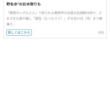
野名水”のお水取りも
「関東のいずもさん」で知られる秦野市の出雲大社相模分祠で、さ
まざまな夏の催し「夏詣（なつもうで）」が８月31日（月）まで開
催さ...
詳しくはこちら
(PR)