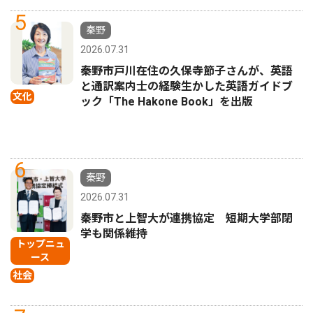
5
秦野
2026.07.31
秦野市戸川在住の久保寺節子さんが、英語
と通訳案内士の経験生かした英語ガイドブ
文化
ック「The Hakone Book」を出版
6
秦野
2026.07.31
秦野市と上智大が連携協定 短期大学部閉
学も関係維持
トップニュ
ース
社会