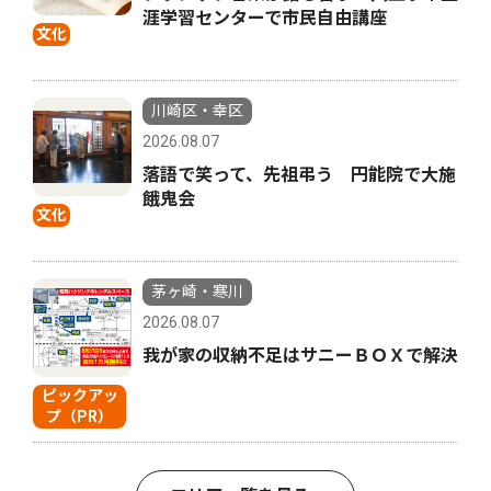
涯学習センターで市民自由講座
文化
川崎区・幸区
2026.08.07
落語で笑って、先祖弔う 円能院で大施
餓鬼会
文化
茅ヶ崎・寒川
2026.08.07
我が家の収納不足はサニーＢＯＸで解決
ピックアッ
プ（PR）