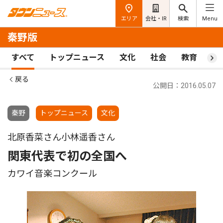
エリア
会社・IR
検索
Menu
秦野版
すべて
トップニュース
文化
社会
教育
ス
戻る
公開日：2016.05.07
秦野
トップニュース
文化
北原香菜さん小林遥香さん
関東代表で初の全国へ
カワイ音楽コンクール