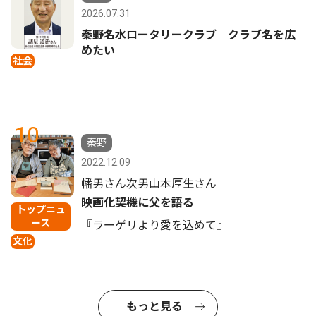
2026.07.31
秦野名水ロータリークラブ クラブ名を広
めたい
社会
10
秦野
2022.12.09
幡男さん次男山本厚生さん
映画化契機に父を語る
トップニュ
ース
『ラーゲリより愛を込めて』
文化
もっと見る