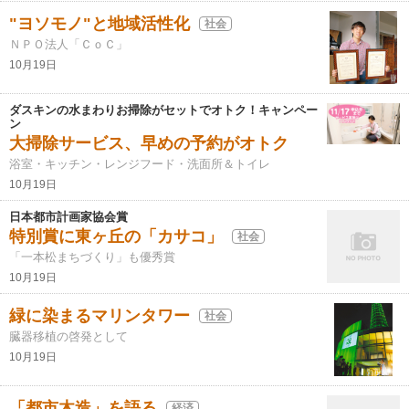
"ヨソモノ"と地域活性化
社会
ＮＰＯ法人「ＣｏＣ」
10月19日
ダスキンの水まわりお掃除がセットでオトク！キャンペー
ン
大掃除サービス、早めの予約がオトク
浴室・キッチン・レンジフード・洗面所＆トイレ
10月19日
日本都市計画家協会賞
特別賞に東ヶ丘の「カサコ」
社会
「一本松まちづくり」も優秀賞
10月19日
緑に染まるマリンタワー
社会
臓器移植の啓発として
10月19日
「都市木造」を語る
経済