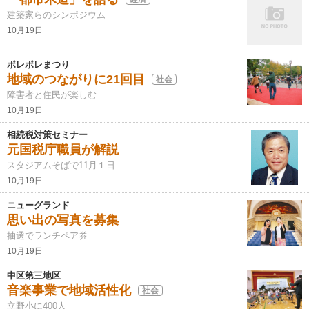
建築家らのシンポジウム
10月19日
ポレポレまつり
地域のつながりに21回目
社会
障害者と住民が楽しむ
10月19日
相続税対策セミナー
元国税庁職員が解説
スタジアムそばで11月１日
10月19日
ニューグランド
思い出の写真を募集
抽選でランチペア券
10月19日
中区第三地区
音楽事業で地域活性化
社会
立野小に400人