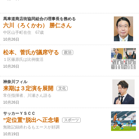
馬車道商店街協同組合の理事長を務める
六川（ろくかわ） 勝仁さん
中区山手町在住 67歳
10月26日
松本、菅氏が議席守る
政治
１区篠原氏は比例復活
10月26日
神奈川フィル
来期は３定演を展開
文化
常任指揮者、川瀬さん語る
10月26日
サッカーＹＳＣＣ
”定位置”脱出へ正念場
スポーツ
無敗記録終わるもエースが好調
10月19日