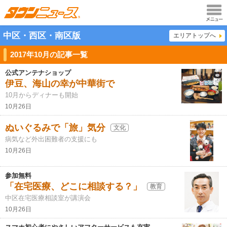
メニュ
中区・西区・南区版
エリアトップへ
ー
2017年10月の記事一覧
公式アンテナショップ
伊豆、海山の幸が中華街で
10月からディナーも開始
10月26日
ぬいぐるみで「旅」気分
文化
病気など外出困難者の支援にも
10月26日
参加無料
「在宅医療、どこに相談する？」
教育
中区在宅医療相談室が講演会
10月26日