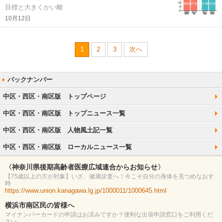
目標と大きくかい離
10月12日
1
2
3
次へ
中区・西区・南区版 トップページ
中区・西区・南区版 トップニュース一覧
中区・西区・南区版 人物風土記一覧
中区・西区・南区版 ローカルニュース一覧
〈神奈川県後期高齢者医療広域連合からお知らせ〉
【75歳以上の方が対象】いざ、健康診査へ！今こそ自分の身体を見つめなおす
時
https://www.union.kanagawa.lg.jp/1000011/1000645.html
横浜市南区民の皆様へ
マイナンバーカードの申請はお済みですか？便利な出張申請窓口をご利用くだ
さい