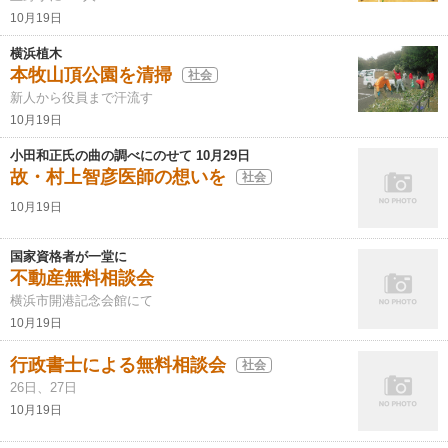
10月19日
横浜植木
本牧山頂公園を清掃
社会
新人から役員まで汗流す
10月19日
小田和正氏の曲の調べにのせて 10月29日
故・村上智彦医師の想いを
社会
10月19日
国家資格者が一堂に
不動産無料相談会
横浜市開港記念会館にて
10月19日
行政書士による無料相談会
社会
26日、27日
10月19日