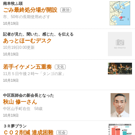
南本牧ふ頭
ごみ最終処分場が開設
政治
市、50年の長期使用めざす
10月19日
記者が見た、聞いた、感じた、を伝える
あっとほーむデスク
10月19日0:00更新
10月19日
若手イケメン五重奏
文化
11月５日午後２時〜「タンゴの家」
10月19日
中区医師会の新会長となった
秋山 修一さん
中区山手町在住 58歳
10月19日
３Ｒ夢プラン
ＣＯ２削減 達成困難
社会