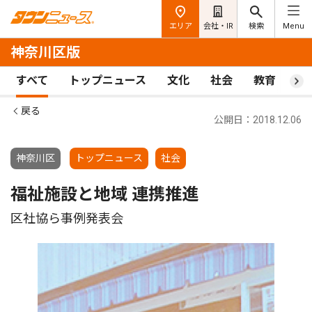
エリア
会社・IR
検索
Menu
神奈川区版
すべて
トップニュース
文化
社会
教育
ス
戻る
公開日：2018.12.06
神奈川区
トップニュース
社会
福祉施設と地域 連携推進
区社協ら事例発表会