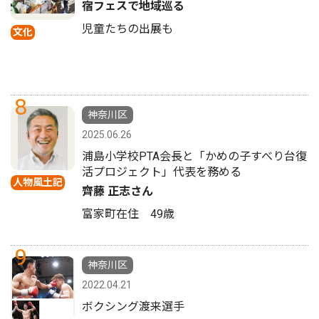
宿フェスで地域巡る
児童たちの出展も
文化
8
神奈川区
2025.06.26
浦島小学校PTA会長と「かめの子すべり台復
活プロジェクト」代表を務める
人物風土記
齊藤 正志さん
富家町在住 49歳
9
神奈川区
2022.04.21
ボクシング渡来選手