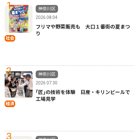
1
神奈川区
2026.08.04
フリマや野菜販売も 大口１番街の夏まつ
り
社会
2
神奈川区
2026.07.30
｢匠｣の技術を体験 日産・キリンビールで
工場見学
経済
3