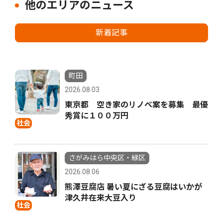
他のエリアのニュース
新着記事
町田
2026.08.03
東京都 空き家のリノベ案を募集 最優
秀賞に１００万円
社会
さがみはら中央区・緑区
2026.08.06
熊澤豆腐店 暑い夏にざる豆腐はいかが
津久井在来大豆入り
社会