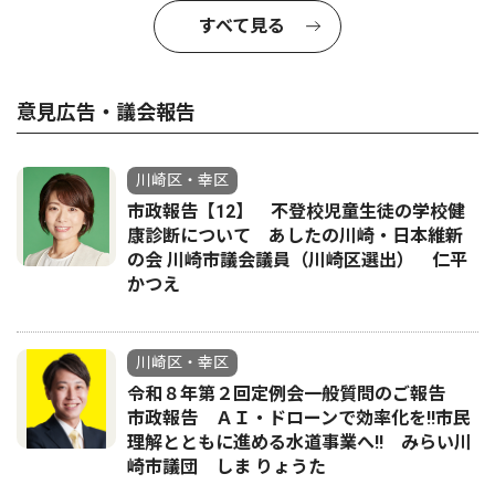
すべて見る
意見広告・議会報告
川崎区・幸区
市政報告【12】 不登校児童生徒の学校健
康診断について あしたの川崎・日本維新
の会 川崎市議会議員（川崎区選出） 仁平
かつえ
川崎区・幸区
令和８年第２回定例会一般質問のご報告
市政報告 ＡＩ・ドローンで効率化を!!市民
理解とともに進める水道事業へ!! みらい川
崎市議団 しま りょうた