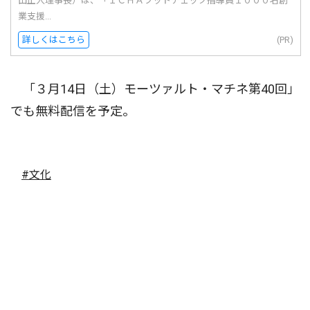
田正人理事長）は、「ＩＣＨＡフットチェック指導員１０００名創
業支援...
詳しくはこちら
(PR)
「３月14日（土）モーツァルト・マチネ第40回」
でも無料配信を予定。
#文化