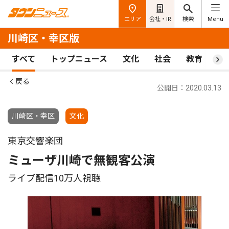
エリア
会社・IR
検索
Menu
川崎区・幸区版
すべて
トップニュース
文化
社会
教育
ス
戻る
公開日：2020.03.13
川崎区・幸区
文化
東京交響楽団
ミューザ川崎で無観客公演
ライブ配信10万人視聴