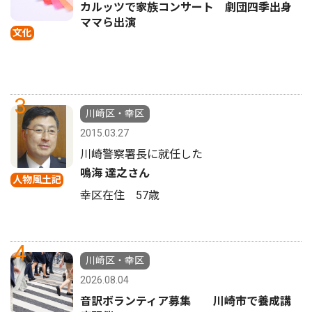
カルッツで家族コンサート 劇団四季出身
ママら出演
文化
3
川崎区・幸区
2015.03.27
川崎警察署長に就任した
鳴海 達之さん
人物風土記
幸区在住 57歳
4
川崎区・幸区
2026.08.04
音訳ボランティア募集 川崎市で養成講