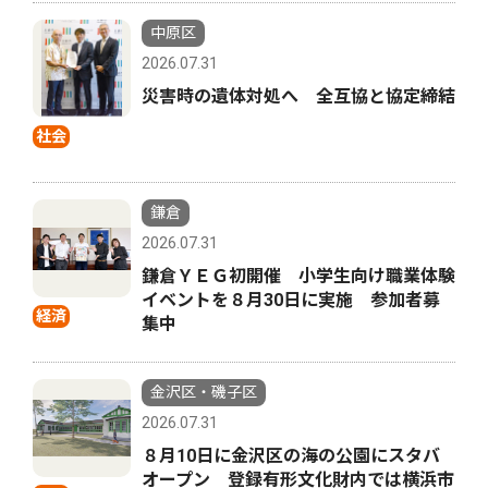
中原区
2026.07.31
災害時の遺体対処へ 全互協と協定締結
社会
鎌倉
2026.07.31
鎌倉ＹＥＧ初開催 小学生向け職業体験
イベントを８月30日に実施 参加者募
経済
集中
金沢区・磯子区
2026.07.31
８月10日に金沢区の海の公園にスタバ
オープン 登録有形文化財内では横浜市