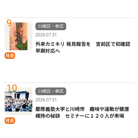
9
川崎区・幸区
2026.07.31
外来カミキリ 発見報告を 宮前区で初確認
早期対応へ
社会
10
川崎区・幸区
2026.07.31
慶應義塾大学と川崎市 趣味や運動が健康
維持の秘訣 セミナーに１２０人が来場
社会