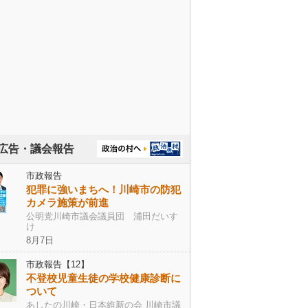
広告・議会報告
市政報告
犯罪に強いまちへ！川崎市の防犯
カメラ施策が前進
公明党川崎市議会議員団 浦田だいす
け
8月7日
市政報告【12】
不登校児童生徒の学校健康診断に
ついて
あしたの川崎・日本維新の会 川崎市議