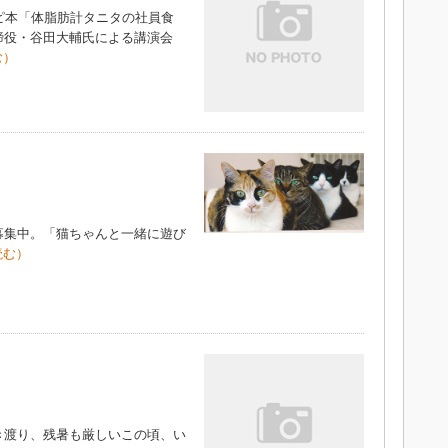
ピ本「体脂肪計タニタの社員食
締役・谷田大輔氏による講演会
む）
集中。「猫ちゃんと一緒に遊び
読む）
渡り、残暑も厳しいこの頃、い