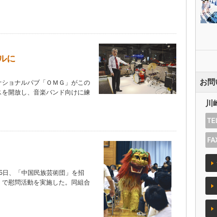
ルに
お問
ショナルパブ「ＯＭＧ」がこの
スを開放し、音楽バンド向けに練
）
川
6日、「中国民族芸術団」を招
）で慰問活動を実施した。同組合
）