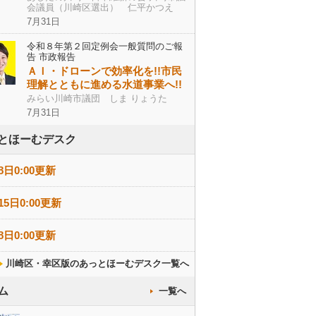
会議員（川崎区選出） 仁平かつえ
7月31日
令和８年第２回定例会一般質問のご報
告 市政報告
ＡＩ・ドローンで効率化を!!市民
理解とともに進める水道事業へ!!
みらい川崎市議団 しま りょうた
7月31日
とほーむデスク
8日0:00更新
15日0:00更新
8日0:00更新
川崎区・幸区版のあっとほーむデスク一覧へ
ム
一覧へ