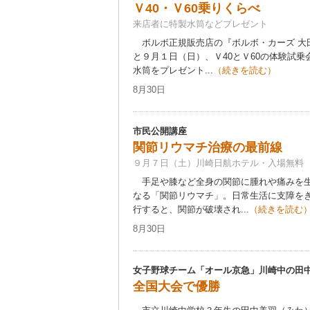
Ｖ40・Ｖ60乗りくらべ
来店者に特製水筒などプレゼント
ボルボ正規販売店の『ボルボ・カーズ 大田
と９月１日（日）、Ｖ40とＶ60の体験試
水筒をプレゼント...
（続きを読む）
8月30日
市民公開講座
関節リウマチ治療の最前線
９月７日（土）川崎日航ホテル・入場無料
手足や膝など全身の関節に腫れや痛みを生
なる「関節リウマチ」。日常生活に支障を
行すると、関節が破壊され...
（続きを読む
8月30日
女子野球チーム「オール京急」川崎中の田
全国大会で優勝