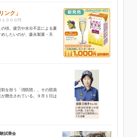
リンク」
本１０００円
の頃。疲労や水分不足による夏
すめしたいのが、森永製菓・天
割を担う「消防団」。その団員
足が懸念されている。９月１日は
体験試乗会