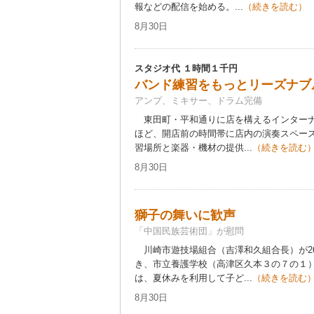
報などの配信を始める。...
（続きを読む）
8月30日
スタジオ代 １時間１千円
バンド練習をもっとリーズナブ
アンプ、ミキサー、ドラム完備
東田町・平和通りに店を構えるインターナ
ほど、開店前の時間帯に店内の演奏スペー
習場所と楽器・機材の提供...
（続きを読む
8月30日
獅子の舞いに歓声
「中国民族芸術団」が慰問
川崎市遊技場組合（吉澤和久組合長）が2
き、市立養護学校（高津区久本３の７の１
は、夏休みを利用して子ど...
（続きを読む
8月30日