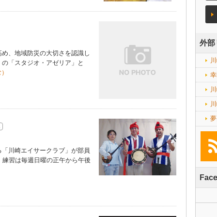
外部
め、地域防災の大切さを認識し
川
）の「スタジオ・アゼリア」と
む）
幸
川
川
夢
「川崎エイサークラブ」が部員
、練習は毎週日曜の正午から午後
Fac