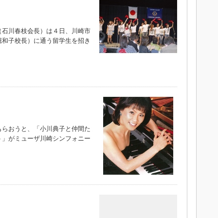
石川春枝会長）は４日、川崎市
堀和子校長）に通う留学生を招き
）
らおうと、「小川典子と仲間た
ト」がミューザ川崎シンフォニー
）