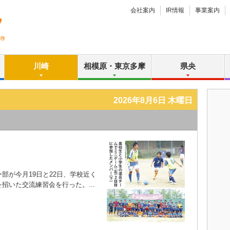
会社案内
IR情報
事業案内
川崎
相模原・東京多摩
県央
2026年8月6日 木曜日
が今月19日と22日、学校近く
招いた交流練習会を行った。...