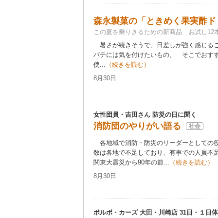
森永製菓の「ときめく果実酢ド
この夏を乗りきるための新商品 お試し12
暑さが続きそうで、日差しが強く感じるこ
バテには気を付けたいもの。 そこでおす
使...
（続きを読む）
8月30日
女性団員・吉田さん 防災の日に聞く
消防団のやりがい語る
社会
各地域で消防・防災のリーダーとしての役
数は各地で不足しており、有事での人員不
関東大震災から90年の節...
（続きを読む）
8月30日
ボルボ・カーズ 大田・川崎店 31日・１日