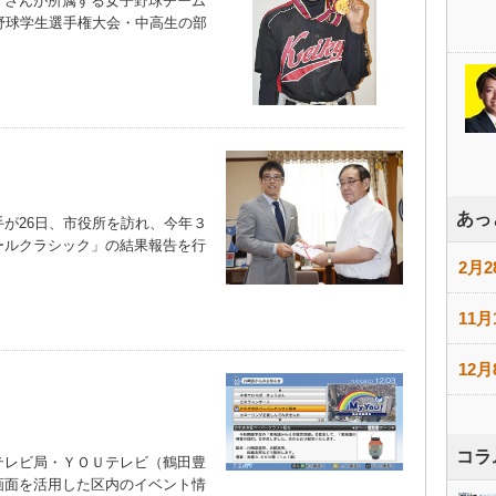
さんが所属する女子野球チーム
野球学生選手権大会・中高生の部
あっ
が26日、市役所を訪れ、今年３
ールクラシック」の結果報告を行
2月2
11月
12月
コラ
レビ局・ＹＯＵテレビ（鶴田豊
画面を活用した区内のイベント情