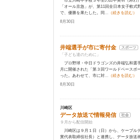
市立川崎中学校３年生の田中美羽（みわ）
「オール京急」が、第11回全日本女子軟式
で、優勝を果たした。同...
（続きを読む）
8月30日
井端選手が市に寄付金
スポーツ
「子ども達のために」
プロ野球・中日ドラゴンズの井端弘和選手
月に開催された「第３回ワールドベースボ
った。あわせて、市に対...
（続きを読む）
8月30日
川崎区
データ放送で情報発信
社会
９月から配信開始
川崎区は９月１日（日）から、ケーブルテ
實代表取締役社長）と連携し、データ放送