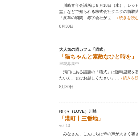
川崎青年会議所は９月18日（水）、レシ
堂」などで知られる株式会社タニタの前取
「変革の瞬間 赤字会社が世...
（続きを読
8月30日
大人気の猫カフェ「猫式」
「猫ちゃんと素敵なひと時を」
里親募集中
溝口にある話題の「猫式」は随時里親を募
たい方、ぜひお越しください」...
（続きを
8月30日
ゆう♥（LOVE）川崎
「港町十三番地」
vol.10
みなさん、こんにちは蝉の声が大きく響き