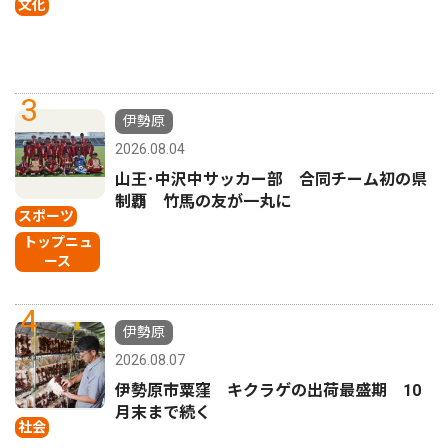
文化
3
伊勢原
2026.08.04
山王･中沢中サッカー部 合同チーム初の県
制覇 竹馬の友が一丸に
スポーツ
トップニュ
ース
4
伊勢原
2026.08.07
伊勢原市粟窪 キクラゲの出荷最盛期 10
月末まで続く
社会