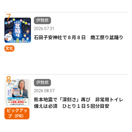
7
伊勢原
2026.07.31
石田子安神社で８月８日 商工祭り盆踊り
文化
8
伊勢原
2026.08.07
熊本地震で「深刻さ」再び 非常用トイレ
備えは必須 ひとり１日５回分目安
ピックアッ
プ（PR）