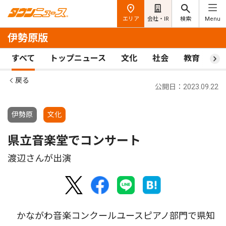
エリア
会社・IR
検索
Menu
伊勢原版
すべて
トップニュース
文化
社会
教育
ス
戻る
公開日：2023.09.22
伊勢原
文化
県立音楽堂でコンサート
渡辺さんが出演
かながわ音楽コンクールユースピアノ部門で県知