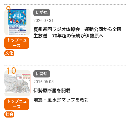
9
伊勢原
2026.07.31
夏季巡回ラジオ体操会 運動公園から全国
生放送 70年超の伝統が伊勢原へ
トップニュ
ース
文化
10
伊勢原
2016.06.03
伊勢原断層を記載
地震・風水害マップを改訂
トップニュ
ース
社会