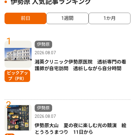
伊勢原 人気記事ランキング
前日
1週間
1か月
1
伊勢原
2026.08.07
湘英クリニック伊勢原医院 透析専門の看
護師が自宅訪問 透析しながら自分時間
ピックアッ
プ（PR）
2
伊勢原
2026.08.07
伊勢原大山 夏の夜に楽しむ光の競演 絵
とうろうまつり 11日から