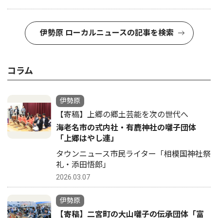
伊勢原 ローカルニュースの記事を検索
コラム
伊勢原
【寄稿】上郷の郷土芸能を次の世代へ
海老名市の式内社・有鹿神社の囃子団体
「上郷はやし連」
タウンニュース市民ライター「相模国神社祭
礼・添田悟郎」
2026.03.07
伊勢原
【寄稿】二宮町の大山囃子の伝承団体「富