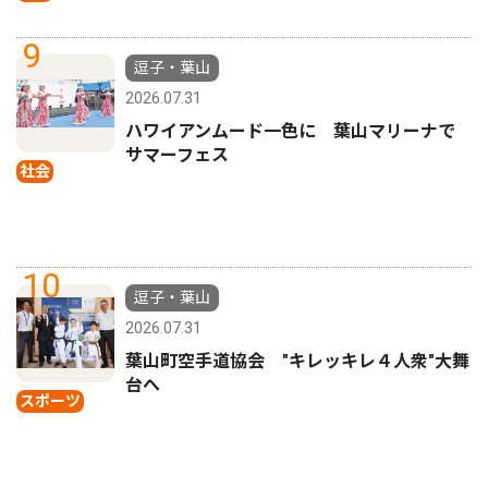
9
逗子・葉山
2026.07.31
ハワイアンムード一色に 葉山マリーナで
サマーフェス
社会
10
逗子・葉山
2026.07.31
葉山町空手道協会 "キレッキレ４人衆"大舞
台へ
スポーツ