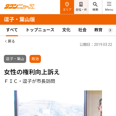
エリア
会社・IR
検索
Menu
逗子・葉山版
すべて
トップニュース
文化
社会
教育
ス
戻る
公開日：2019.03.22
逗子・葉山
政治
女性の権利向上訴え
ＦＩＣ・逗子が市長訪問