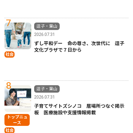
7
逗子・葉山
2026.07.31
ずし平和デー 命の尊さ、次世代に 逗子
文化プラザで７日から
社会
8
逗子・葉山
2026.07.31
子育てサイトズシノコ 居場所つなぐ掲示
板 医療施設や支援情報掲載
トップニュ
ース
社会