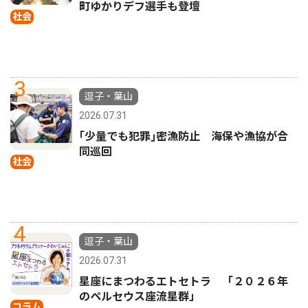
町ゆかりデフ選手も登壇
社会
3
逗子・葉山
2026.07.31
｢少量でも犯罪｣密漁防止 海保や漁協が合
同巡回
社会
4
逗子・葉山
2026.07.31
星座にまつわるエトセトラ 「２０２６年
のペルセウス座流星群」
コラム