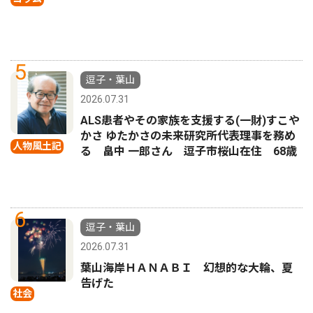
5
逗子・葉山
2026.07.31
ALS患者やその家族を支援する(一財)すこや
かさ ゆたかさの未来研究所代表理事を務め
人物風土記
る 畠中 一郎さん 逗子市桜山在住 68歳
6
逗子・葉山
2026.07.31
葉山海岸ＨＡＮＡＢＩ 幻想的な大輪、夏
告げた
社会