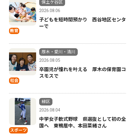
保土ケ谷区
2026.08.06
子どもを短時間預かり 西谷地区センタ
ーで
教育
厚木・愛川・清川
2026.08.05
卒園児が憧れを叶える 厚木の保育園コ
スモスで
社会
緑区
2026.08.04
中学女子軟式野球 県選抜として初の全
国へ 東鴨居中、本田菜緒さん
スポーツ