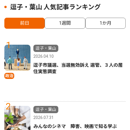
逗子・葉山 人気記事ランキング
前日
1週間
1か月
1
逗子・葉山
2026.04.10
逗子市議選、当選無効訴え 選管、３人の居
住実態調査
政治
2
逗子・葉山
2026.07.31
みんなのシネマ 障害、映画で知る学ぶ