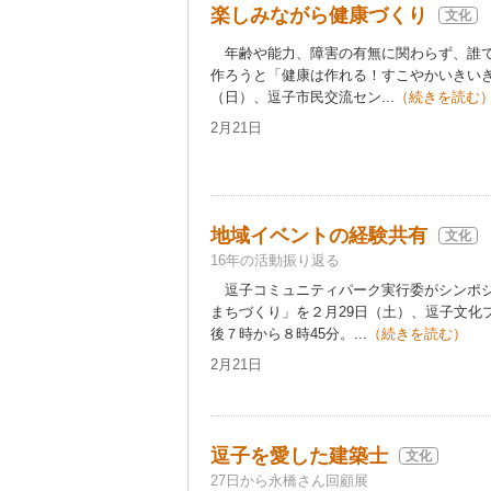
楽しみながら健康づくり
文化
年齢や能力、障害の有無に関わらず、誰で
作ろうと「健康は作れる！すこやかいきいき
（日）、逗子市民交流セン...
（続きを読む
2月21日
地域イベントの経験共有
文化
16年の活動振り返る
逗子コミュニティパーク実行委がシンポジ
まちづくり」を２月29日（土）、逗子文化
後７時から８時45分。...
（続きを読む）
2月21日
逗子を愛した建築士
文化
27日から永橋さん回顧展