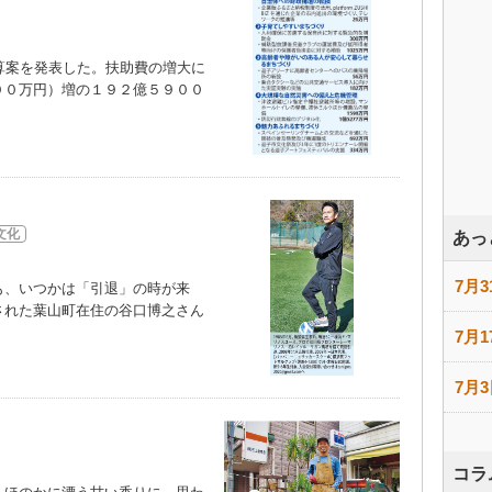
算案を発表した。扶助費の増大に
００万円）増の１９２億５９００
文化
あっ
7月3
、いつかは「引退」の時が来
された葉山町在住の谷口博之さん
）
7月1
7月3
コラ