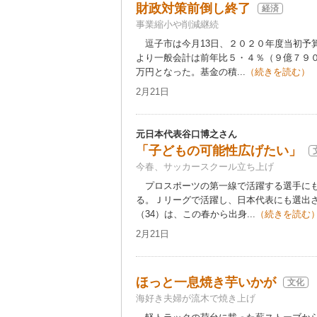
財政対策前倒し終了
経済
事業縮小や削減継続
逗子市は今月13日、２０２０年度当初予
より一般会計は前年比５・４％（９億７９
万円となった。基金の積...
（続きを読む）
2月21日
元日本代表谷口博之さん
「子どもの可能性広げたい」
今春、サッカースクール立ち上げ
プロスポーツの第一線で活躍する選手にも
る。Ｊリーグで活躍し、日本代表にも選出
（34）は、この春から出身...
（続きを読む
2月21日
ほっと一息焼き芋いかが
文化
海好き夫婦が流木で焼き上げ