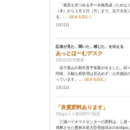
「風景を見つめる手〜永橋爲成（ためなり
（木）から３月２日（月）まで、逗子文化
る。...
（続きを読む）
2月21日
記者が見た、聞いた、感じた、を伝える
あっとほーむデスク
2月21日0:00更新
逗子葉山の新年度予算案が出ました。続々
同様、大幅な税収増は見込めず、公共施設
っています。...
（続きを読む）
2月21日
「良質肥料あります」
15kg入り１袋100円で販売
三浦バイオマスセンターの肥料は、し尿・
発酵させた農林水産大臣登録済みの&rdquo;