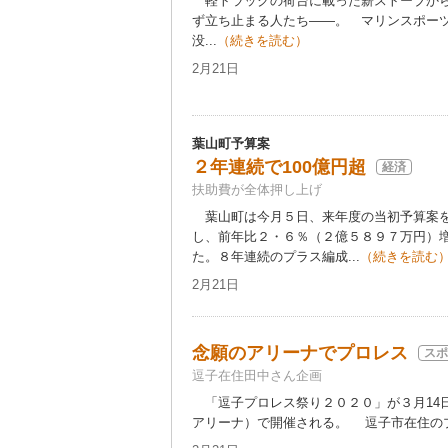
軽トラックの荷台に載った薪ストーブから
ず立ち止まる人たち――。 マリンスポー
没...
（続きを読む）
2月21日
葉山町予算案
２年連続で100億円超
経済
扶助費が全体押し上げ
葉山町は今月５日、来年度の当初予算案を
し、前年比２・６％（２億５８９７万円）
た。８年連続のプラス編成...
（続きを読む
2月21日
念願のアリーナでプロレス
スポ
逗子在住田中さん企画
「逗子プロレス祭り２０２０」が３月14
アリーナ）で開催される。 逗子市在住のプロ