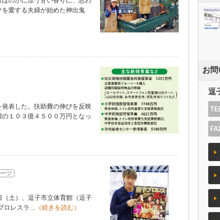
ほのかに漂う甘い香りに、思わ
ツを愛する夫婦が始めた神出鬼
お問
逗
発表した。扶助費の伸びを反映
増の１０３億４５００万円となっ
）
ーツ
日（土）、逗子市立体育館（逗子
レスラ...
（続きを読む）