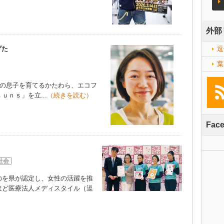
外部
げた
逗
葉
歳の息子を育てるかたわら、エコフ
ｎｓ」を立...
（続きを読む）
Fac
社会
を県が認定し、女性の活躍を推
ほど医療法人メディスタイル（逗
）