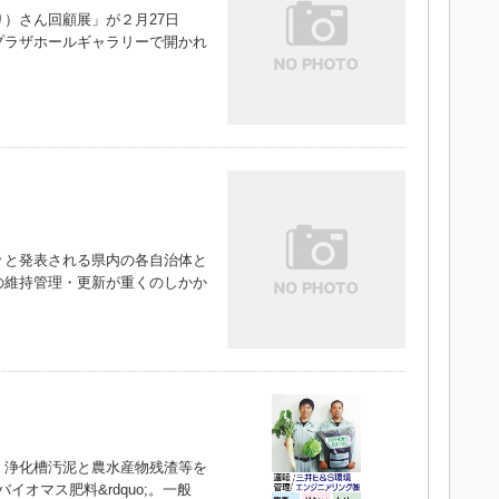
）さん回顧展」が２月27日
プラザホールギャラリーで開かれ
と発表される県内の各自治体と
の維持管理・更新が重くのしかか
浄化槽汚泥と農水産物残渣等を
バイオマス肥料&rdquo;。一般