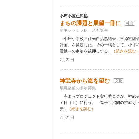
小坪小区住民協
まちの課題と展望一冊に
社会
新キャッチフレーズも誕生
小坪小学校区住民自治協議会（三原宏隆会
計画」を策定した。その一環として、小坪
活動への参加を後押しする...
（続きを読む
2月21日
神武寺から海を望む
文化
環境整備の参加募集
寺まちプロジェクト実行委員会が、神武寺
７日（土）に行う。 逗子市沼間の神武寺
安...
（続きを読む）
2月21日