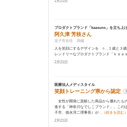
2月21日
プロダクトブランド「kaasuns」を立ち上
阿久津 芳枝さん
逗子市在住 39歳
人を笑顔にするデザインを ○…１歳と３
レンドリーなプロダクトブランド「ｋａａｓｕ
2月21日
医療法人メディスタイル
笑顔トレーニング県から認定
女性が開発に貢献した商品から優れたもの
進する「神奈川なでしこブランド」。この
子市、徳永淳二理事長）が...
（続きを読む
2月21日