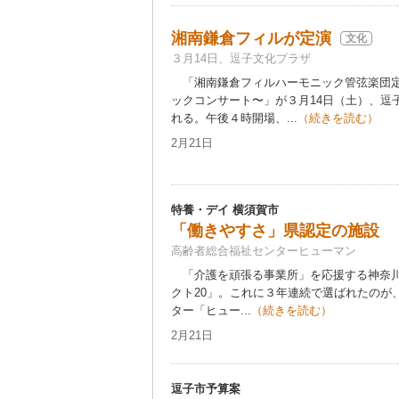
湘南鎌倉フィルが定演
文化
３月14日、逗子文化プラザ
「湘南鎌倉フィルハーモニック管弦楽団定
ックコンサート〜」が３月14日（土）、逗
れる。午後４時開場、...
（続きを読む）
2月21日
特養・デイ 横須賀市
「働きやすさ」県認定の施設
高齢者総合福祉センターヒューマン
「介護を頑張る事業所」を応援する神奈川
クト20」。これに３年連続で選ばれたのが
ター「ヒュー...
（続きを読む）
2月21日
逗子市予算案