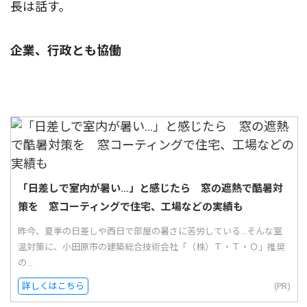
長は話す。
企業、行政とも協働
「日差しで室内が暑い…」と感じたら 窓の遮熱で酷暑対
策を 窓コーティングで住宅、工場などの実績も
昨今、夏季の日差しや西日で部屋の暑さに苦労している...そんな室
温対策に、小田原市の建築総合技術会社「（株）Ｔ・Ｔ・Ｏ」推奨
の...
詳しくはこちら
(PR)