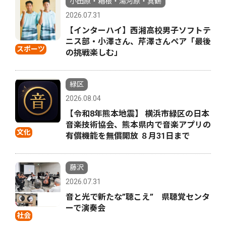
小田原・箱根・湯河原・真鶴
2026.07.31
【インターハイ】西湘高校男子ソフトテ
ニス部・小澤さん、芹澤さんペア「最後
スポーツ
の挑戦楽しむ」
緑区
2026.08.04
【令和8年熊本地震】 横浜市緑区の日本
音楽技術協会、熊本県内で音楽アプリの
文化
有償機能を無償開放 ８月31日まで
藤沢
2026.07.31
音と光で新たな”聴こえ” 県聴覚センタ
ーで演奏会
社会