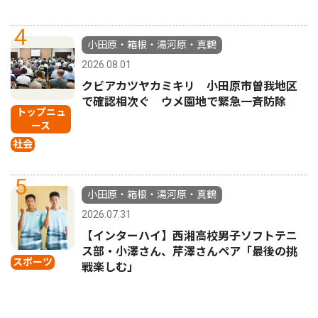
4
小田原・箱根・湯河原・真鶴
2026.08.01
クビアカツヤカミキリ 小田原市曽我地区
で確認相次ぐ ウメ園地で緊急一斉防除
トップニュ
ース
社会
5
小田原・箱根・湯河原・真鶴
2026.07.31
【インターハイ】西湘高校男子ソフトテニ
ス部・小澤さん、芹澤さんペア「最後の挑
スポーツ
戦楽しむ」