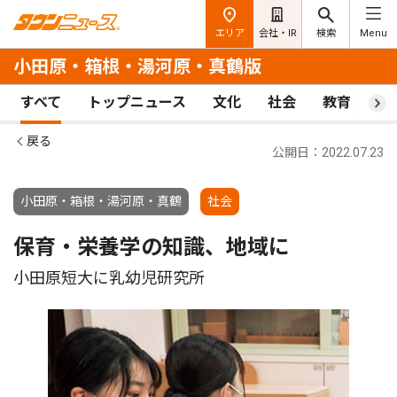
エリア
会社・IR
検索
Menu
小田原・箱根・湯河原・真鶴版
すべて
トップニュース
文化
社会
教育
ス
戻る
公開日：2022.07.23
小田原・箱根・湯河原・真鶴
社会
保育・栄養学の知識、地域に
小田原短大に乳幼児研究所