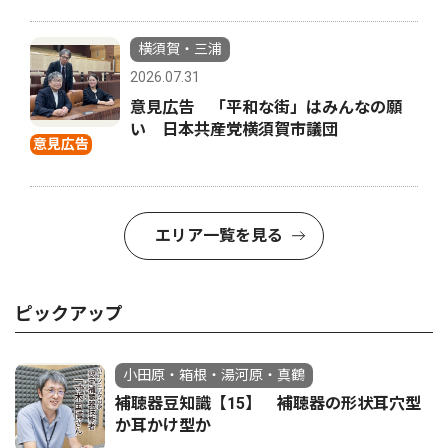
横須賀・三浦
2026.07.31
意見広告 「平和な街」はみんなの願
い 日本共産党横須賀市議団
意見広告
エリア一覧を見る
ピックアップ
小田原・箱根・湯河原・真鶴
補聴器豆知識【15】 補聴器の形状耳穴型
か耳かけ型か