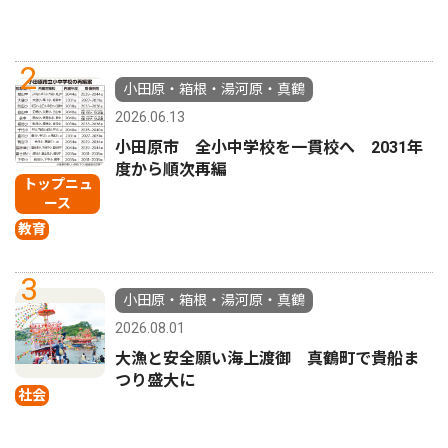
2
小田原・箱根・湯河原・真鶴
2026.06.13
小田原市 全小中学校を一貫校へ 2031年
度から順次再編
トップニュ
ース
教育
3
小田原・箱根・湯河原・真鶴
2026.08.01
大漁と安全願い海上渡御 真鶴町で貴船ま
つり盛大に
社会