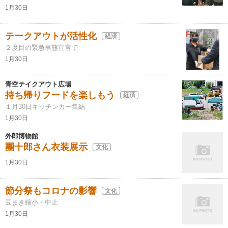
1月30日
テークアウトが活性化
経済
２度目の緊急事態宣言で
1月30日
青空テイクアウト広場
持ち帰りフードを楽しもう
経済
１月30日キッチンカー集結
1月30日
外郎博物館
團十郎さん衣装展示
文化
1月30日
節分祭もコロナの影響
文化
豆まき縮小・中止
1月30日