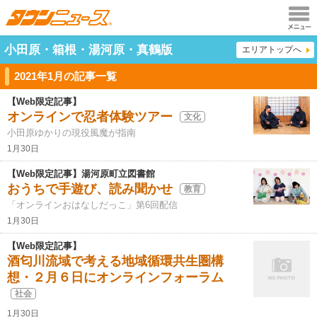
メニュ
小田原・箱根・湯河原・真鶴版
エリアトップへ
ー
2021年1月の記事一覧
【Web限定記事】
オンラインで忍者体験ツアー
文化
小田原ゆかりの現役風魔が指南
1月30日
【Web限定記事】湯河原町立図書館
おうちで手遊び、読み聞かせ
教育
「オンラインおはなしだっこ」第6回配信
1月30日
【Web限定記事】
酒匂川流域で考える地域循環共生圏構
想・２月６日にオンラインフォーラム
社会
1月30日