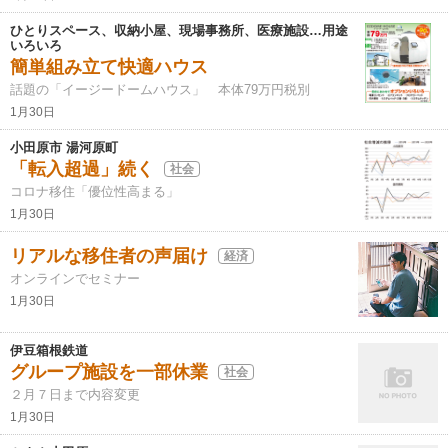
ひとりスペース、収納小屋、現場事務所、医療施設…用途
いろいろ
簡単組み立て快適ハウス
話題の「イージードームハウス」 本体79万円税別
1月30日
小田原市 湯河原町
「転入超過」続く
社会
コロナ移住「優位性高まる」
1月30日
リアルな移住者の声届け
経済
オンラインでセミナー
1月30日
伊豆箱根鉄道
グループ施設を一部休業
社会
２月７日まで内容変更
1月30日