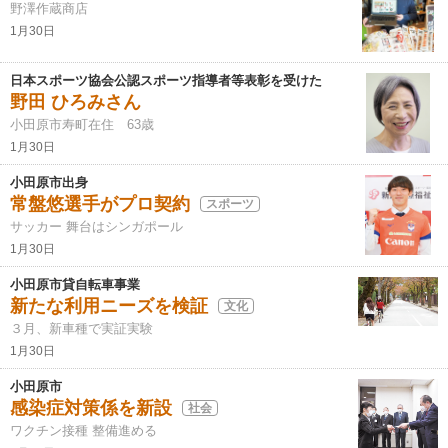
野澤作蔵商店
1月30日
日本スポーツ協会公認スポーツ指導者等表彰を受けた
野田 ひろみさん
小田原市寿町在住 63歳
1月30日
小田原市出身
常盤悠選手がプロ契約
スポーツ
サッカー 舞台はシンガポール
1月30日
小田原市貸自転車事業
新たな利用ニーズを検証
文化
３月、新車種で実証実験
1月30日
小田原市
感染症対策係を新設
社会
ワクチン接種 整備進める