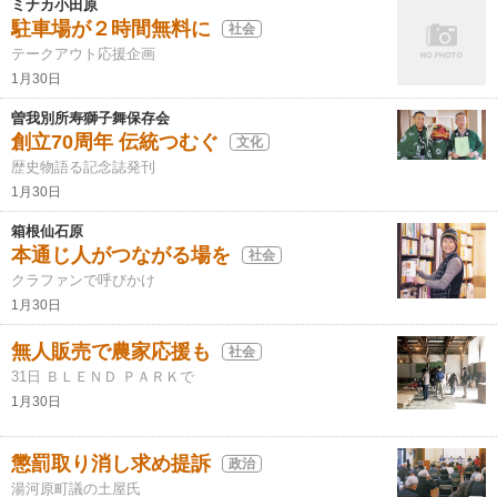
ミナカ小田原
駐車場が２時間無料に
社会
テークアウト応援企画
1月30日
曽我別所寿獅子舞保存会
創立70周年 伝統つむぐ
文化
歴史物語る記念誌発刊
1月30日
箱根仙石原
本通じ人がつながる場を
社会
クラファンで呼びかけ
1月30日
無人販売で農家応援も
社会
31日 ＢＬＥＮＤ ＰＡＲＫで
1月30日
懲罰取り消し求め提訴
政治
湯河原町議の土屋氏