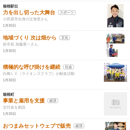
箱根駅伝
力を出し切った大舞台
スポーツ
小田原市出身の辻海里さん
1月30日
地域づくり 次は畑から
文化
前市長 加藤憲一さん
1月30日
積極的な呼び掛けを継続
社会
白梅ＬＣ（ライオンズクラブ）が献血活動
1月30日
箱根町
事業と雇用を支援
経済
交付金を創設
1月30日
おつまみセットウェブで販売
経済