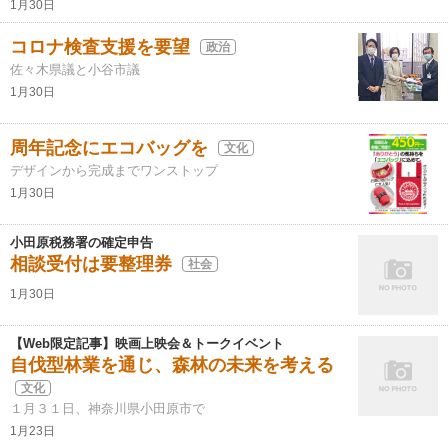
1月30日
コロナ検査支援を要望
政治
佐々木県議と小谷市議
1月30日
周年記念にエコバッグを
文化
デザインから完成までワンストップ
1月30日
小田原税務署の確定申告
相談受付は要整理券
社会
1月30日
【Web限定記事】映画上映会＆トークイベント
自伐型林業を通じ、森林の未来を考える
文化
１月３１日、神奈川県小田原市で
1月23日