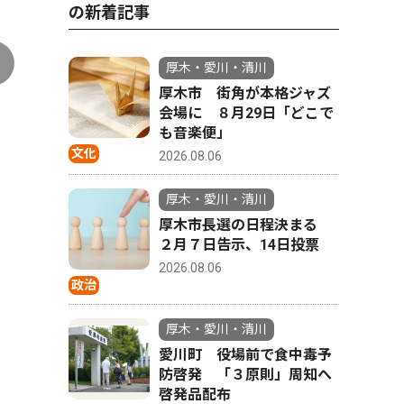
の新着記事
厚木・愛川・清川
厚木市 街角が本格ジャズ
会場に ８月29日「どこで
も音楽便」
文化
2026.08.06
厚木・愛川・清川
厚木市長選の日程決まる
２月７日告示、14日投票
2026.08.06
政治
厚木・愛川・清川
愛川町 役場前で食中毒予
防啓発 「３原則」周知へ
啓発品配布