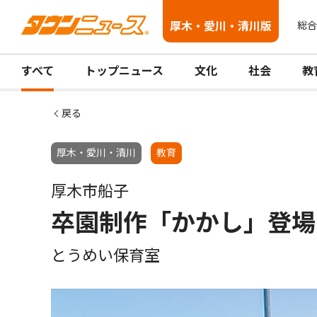
厚木・愛川・清川版
総合
すべて
トップニュース
文化
社会
教
戻る
厚木・愛川・清川
教育
厚木市船子
卒園制作「かかし」登場
とうめい保育室