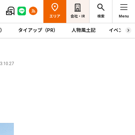
エリア
会社・IR
検索
Menu
R）
タイアップ（PR）
人物風土記
イベント
.10.27