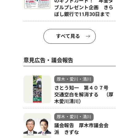
のギフトカード！ 年金ダ
ブルプレゼント企画 きら
ぼし銀行で11月30日まで
すべて見る
意見広告・議会報告
厚木・愛川・清川
さとう知一 第４０７号
交通空白を解消する （厚
木愛川清川）
厚木・愛川・清川
議会報告 厚木市議会会
派 きずな