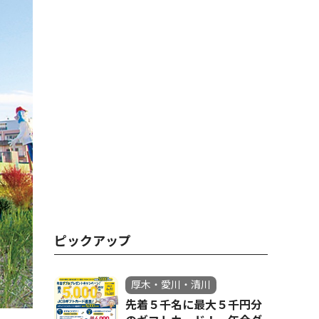
ピックアップ
厚木・愛川・清川
先着５千名に最大５千円分