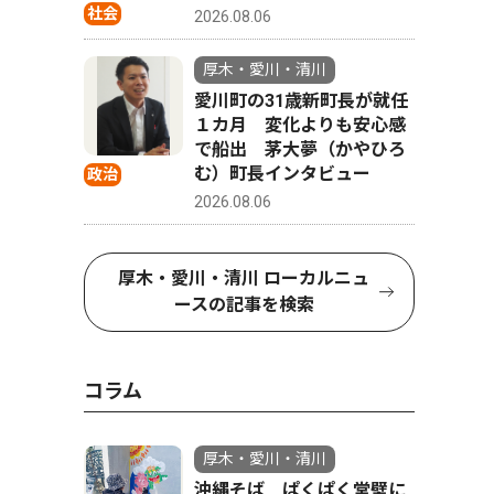
社会
2026.08.06
厚木・愛川・清川
愛川町の31歳新町長が就任
１カ月 変化よりも安心感
で船出 茅大夢（かやひろ
む）町長インタビュー
政治
2026.08.06
厚木・愛川・清川 ローカルニュ
ースの記事を検索
コラム
厚木・愛川・清川
沖縄そば ぱくぱく堂壁に