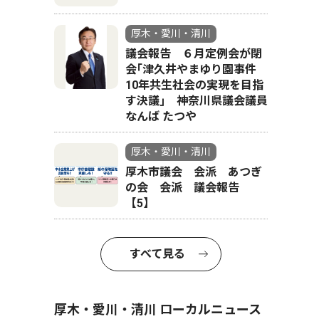
厚木・愛川・清川
議会報告 ６月定例会が閉
会｢津久井やまゆり園事件
10年共生社会の実現を目指
す決議｣ 神奈川県議会議員
なんば たつや
厚木・愛川・清川
厚木市議会 会派 あつぎ
の会 会派 議会報告
【5】
すべて見る
厚木・愛川・清川 ローカルニュース