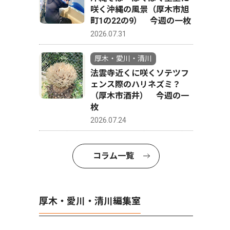
咲く沖縄の風景（厚木市旭
町1の22の9） 今週の一枚
2026.07.31
厚木・愛川・清川
法雲寺近くに咲くソテツフ
ェンス際のハリネズミ？
（厚木市酒井） 今週の一
枚
2026.07.24
コラム一覧
厚木・愛川・清川編集室