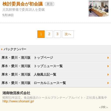
検討委員会が初会議
政治
元気館整備で委員18人を委嘱
5月18日
1
2
3
次へ
厚木・愛川・清川版 トップページ
厚木・愛川・清川版 トップニュース一覧
厚木・愛川・清川版 人物風土記一覧
厚木・愛川・清川版 ローカルニュース一覧
湘南物流株式会社
昭和51年設立。食品輸送のトータルプランナー／アルバイト・正社員も募集中
http://www.shonanl.jp/
＜PR＞