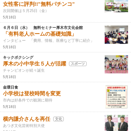
女性客に評判!!"無料パチンコ"
次回開催は５月25日（金）
5月18日
６月６日（水） 無料セミナー厚木市文化会館
「有料老人ホームの基礎知識」
インタビュー 「費用、情報、医療など丁寧に紹介」
5月18日
キックボクシング
厚木の小中学生５人が活躍
スポーツ
チャンピオンが続々誕生
5月18日
金環日食
小学校は登校時間を変更
市内は好条件での観測に期待
5月18日
横内謙介さんを再任
文化
あつぎ文化芸術特別大使