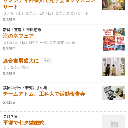
サンシティ神奈川で見学会＆ジャズコン
サート
６／９（土）見学会・10（日）見学会＆コンサート
5月25日
新鮮！直送！ 市民朝市
海の幸フェア
５月27日（日）5時半〜7時 厚木市文化会館
5月25日
連合書展盛大に
文化
１５２点が展示
5月25日
福祉ロボット研究にまい進
チームアトム、工科大で活動報告会
5月25日
７月７日
平塚で七夕結婚式