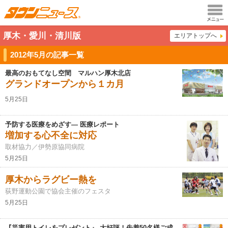
メニュ
厚木・愛川・清川版
エリアトップへ
ー
2012年5月の記事一覧
最高のおもてなし空間 マルハン厚木北店
グランドオープンから１カ月
5月25日
予防する医療をめざす― 医療レポート
増加する心不全に対応
取材協力／伊勢原協同病院
5月25日
厚木からラグビー熱を
荻野運動公園で協会主催のフェスタ
5月25日
『災害用トイレをプレゼント』 大好評！先着50名様ご成