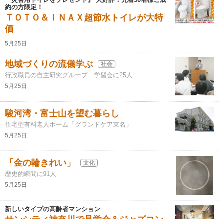
約の方限定！
ＴＯＴＯ＆ＩＮＡＸ超節水トイレが大特
価
5月25日
地域づくりの流儀学ぶ
社会
行政職員の自主研究グループ 学習会に25人
5月25日
駿河湾・富士山を望む暮らし
住宅型有料老人ホーム「グランドケア東名」
5月25日
「金の輪きれい」
文化
歴史的瞬間に91人
5月25日
新しいタイプの高齢者マンション