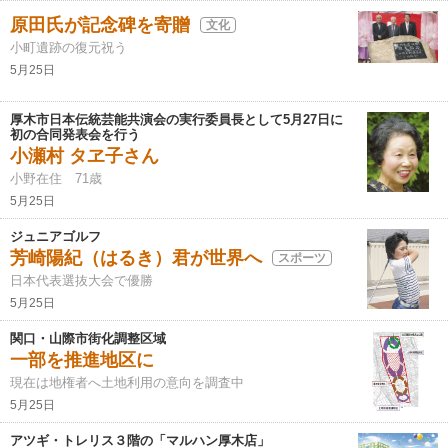
原田氏が記念碑を寄贈
文化
小町遺跡の復元祝う
5月25日
厚木市日本伝統芸能共演会の実行委員長として5月27日に
初の合同発表会を行う
小瀬村 タヱ子さん
小野在住 71歳
5月25日
ジュニアゴルフ
芳崎陽紀（はるき）君が世界へ
スポーツ
日本代表選抜大会で優勝
5月25日
関口・山際市街化調整区域
一部を推進地区に
現在は地権者へ土地利用の意向を調査中
5月25日
アツギ・トレリス３階の「マルハン厚木店」