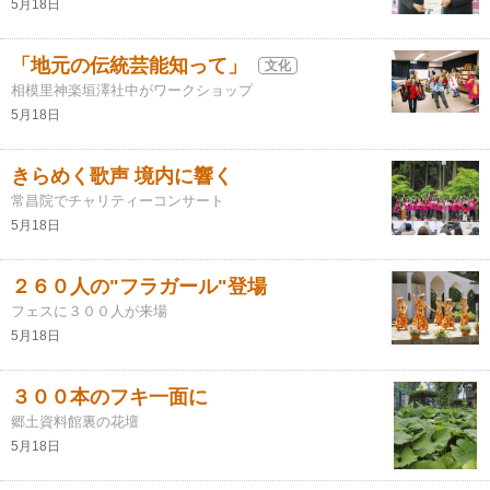
5月18日
「地元の伝統芸能知って」
文化
相模里神楽垣澤社中がワークショップ
5月18日
きらめく歌声 境内に響く
常昌院でチャリティーコンサート
5月18日
２６０人の"フラガール"登場
フェスに３００人が来場
5月18日
３００本のフキ一面に
郷土資料館裏の花壇
5月18日