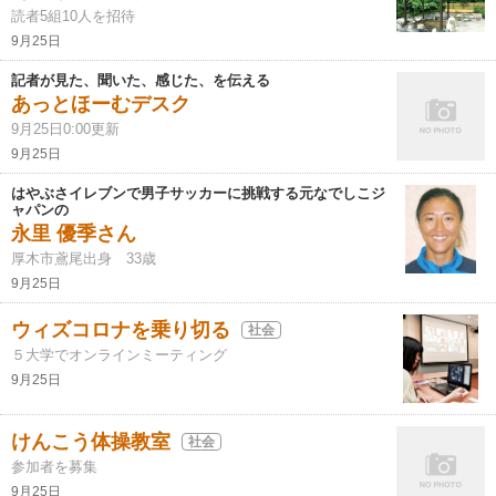
読者5組10人を招待
9月25日
記者が見た、聞いた、感じた、を伝える
あっとほーむデスク
9月25日0:00更新
9月25日
はやぶさイレブンで男子サッカーに挑戦する元なでしこジ
ャパンの
永里 優季さん
厚木市鳶尾出身 33歳
9月25日
ウィズコロナを乗り切る
社会
５大学でオンラインミーティング
9月25日
けんこう体操教室
社会
参加者を募集
9月25日