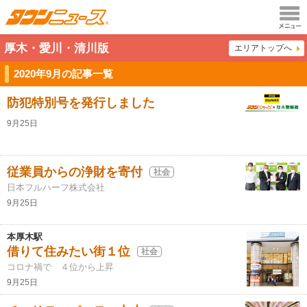
メニュ
厚木・愛川・清川版
エリアトップへ
ー
2020年9月の記事一覧
防犯特別号を発行しました
9月25日
従業員からの浄財を寄付
社会
日本フルハーフ株式会社
9月25日
本厚木駅
借りて住みたい街１位
社会
コロナ禍で ４位から上昇
9月25日