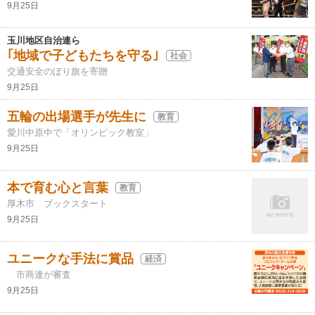
9月25日
玉川地区自治連ら
｢地域で子どもたちを守る｣
社会
交通安全のぼり旗を寄贈
9月25日
五輪の出場選手が先生に
教育
愛川中原中で「オリンピック教室」
9月25日
本で育む心と言葉
教育
厚木市 ブックスタート
9月25日
ユニークな手法に賞品
経済
市商連が審査
9月25日