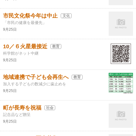
市民文化祭今年は中止
文化
「市民の健康を最優先」
9月25日
10／６火星最接近
教育
科学館がネット中継
9月25日
地域連携で子ども会再生へ
教育
加入する子どもの数減少に歯止めを
9月25日
町が長寿を祝福
社会
記念品など贈呈
9月25日