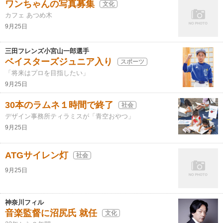
ワンちゃんの写真募集
文化
カフェ あつめ木
9月25日
三田フレンズ小宮山一郎選手
ベイスターズジュニア入り
スポーツ
「将来はプロを目指したい」
9月25日
30本のラムネ１時間で終了
社会
デザイン事務所ティラミスが「青空おやつ」
9月25日
ATGサイレン灯
社会
9月25日
神奈川フィル
音楽監督に沼尻氏 就任
文化