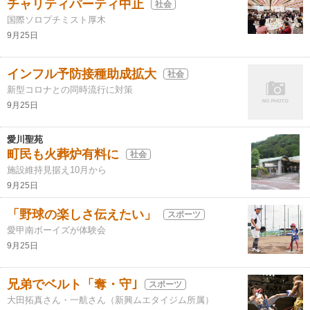
チャリティパーティ中止
社会
国際ソロプチミスト厚木
9月25日
インフル予防接種助成拡大
社会
新型コロナとの同時流行に対策
9月25日
愛川聖苑
町民も火葬炉有料に
社会
施設維持見据え10月から
9月25日
「野球の楽しさ伝えたい」
スポーツ
愛甲南ボーイズが体験会
9月25日
兄弟でベルト「奪・守｣
スポーツ
大田拓真さん・一航さん（新興ムエタイジム所属）