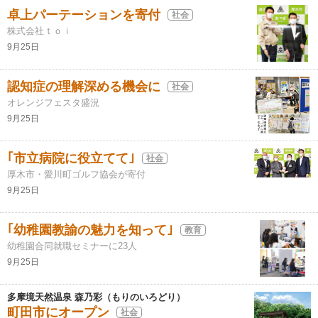
卓上パーテーションを寄付
社会
株式会社ｔｏｉ
9月25日
認知症の理解深める機会に
社会
オレンジフェスタ盛況
9月25日
｢市立病院に役立てて｣
社会
厚木市・愛川町ゴルフ協会が寄付
9月25日
｢幼稚園教諭の魅力を知って｣
教育
幼稚園合同就職セミナーに23人
9月25日
多摩境天然温泉 森乃彩（もりのいろどり）
町田市にオープン
社会