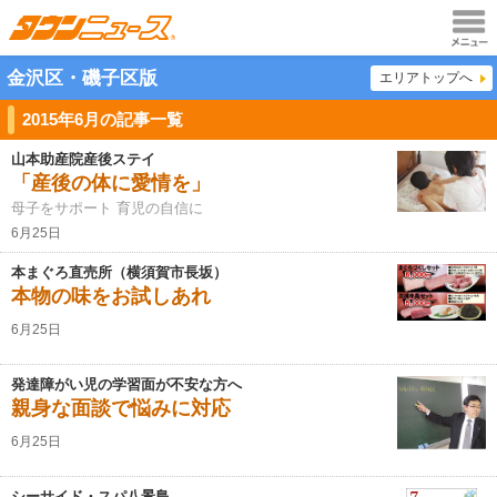
メニュ
金沢区・磯子区版
エリアトップへ
ー
2015年6月の記事一覧
山本助産院産後ステイ
「産後の体に愛情を」
母子をサポート 育児の自信に
6月25日
本まぐろ直売所（横須賀市長坂）
本物の味をお試しあれ
6月25日
発達障がい児の学習面が不安な方へ
親身な面談で悩みに対応
6月25日
シーサイド・スパ八景島