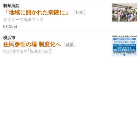
若草病院
「地域に開かれた病院に」
社会
ダイエーで看護フェス
6月25日
横浜市
住民参画の場 制度化へ
政治
特別自治市で｢協議会｣設置
6月25日
金沢まつり
花火大会に募金の協力を
社会
6月25日
ガチめん！
７月から投票スタート
経済
スタンプラリー企画賞品の発表も
6月25日
産業団地の発展誓う
経済