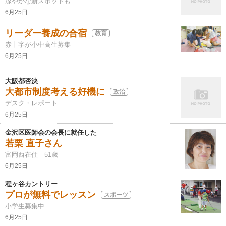
涼やかな新スポットも
6月25日
リーダー養成の合宿
教育
赤十字が小中高生募集
6月25日
大阪都否決
大都市制度考える好機に
政治
デスク・レポート
6月25日
金沢区医師会の会長に就任した
若栗 直子さん
富岡西在住 51歳
6月25日
程ヶ谷カントリー
プロが無料でレッスン
スポーツ
小学生募集中
6月25日