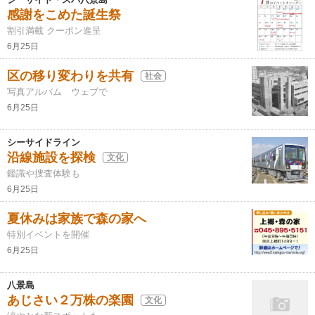
感謝をこめた誕生祭
割引満載 クーポン進呈
6月25日
区の移り変わりを共有
社会
写真アルバム ウェブで
6月25日
シーサイドライン
沿線施設を探検
文化
鑑識や捜査体験も
6月25日
夏休みは家族で森の家へ
特別イベントを開催
6月25日
八景島
あじさい２万株の楽園
文化